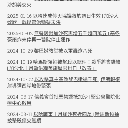
沙胡美交火
2025-01-16
以哈達成停火協議將於週日生效 | 加沙人
歡欣 戰後管治懸疑未決
2025-01-02
無聲殺戮加沙死再增五千超四萬五 | 寒冬
豪雨炸未停再一醫院停止運作
2024-10-29
黎巴嫩教堂被以軍轟炸八死
2024-10-19
哈馬斯領袖被擊殺以總理：戰爭將會繼續
| 加沙北十月斷供糧美施壓限卅日「改善」
2024-10-02
以攻擊真主黨致黎巴嫩過千死 | 伊朗報復
射導彈西岸地帶緊張
2024-08-17
信義會首批藥物運抵加沙 | 聖公會醫院化
療中心啟用
2024-08-11
以哈戰事十月加沙死近四萬 | 哈馬斯領袖
被擊殺停火無期