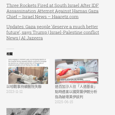
Three Rockets Fired at South Israel After IDF
Assassination Attempt Against Hamas Gaza
Chief – Israel News – Haaretz.com
Updates: Gaza people ‘deserve a much better
future’, says Trump | Israel-Palestine conflict
News | Al Jazeera
相關
以哈戰事持續醫院失聯
過百加沙人往「人道基金」
2023-11-12
點時遇害以國突襲伊朗分析
指為破壞美伊談判
2025-06-15