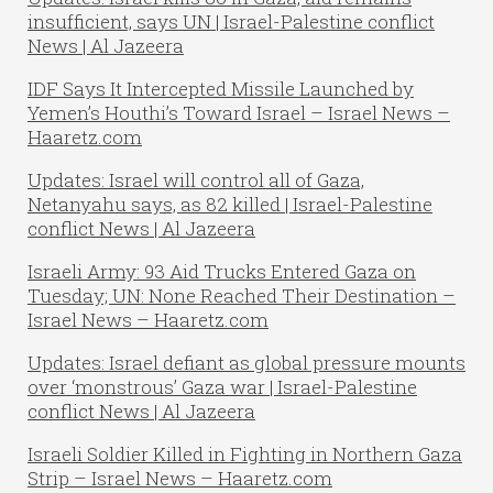
insufficient, says UN | Israel-Palestine conflict
News | Al Jazeera
IDF Says It Intercepted Missile Launched by
Yemen’s Houthi’s Toward Israel – Israel News –
Haaretz.com
Updates: Israel will control all of Gaza,
Netanyahu says, as 82 killed | Israel-Palestine
conflict News | Al Jazeera
Israeli Army: 93 Aid Trucks Entered Gaza on
Tuesday; UN: None Reached Their Destination –
Israel News – Haaretz.com
Updates: Israel defiant as global pressure mounts
over ‘monstrous’ Gaza war | Israel-Palestine
conflict News | Al Jazeera
Israeli Soldier Killed in Fighting in Northern Gaza
Strip – Israel News – Haaretz.com