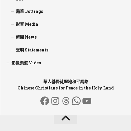
隨筆 Jottings
影音 Media
新聞 News
聲明 Statements
影像頻道 Video
華人基督徒聖地和平網絡
Chinese Christians for Peace in the Holy Land
Facebook
Instagram
Threads
WhatsApp
YouTube