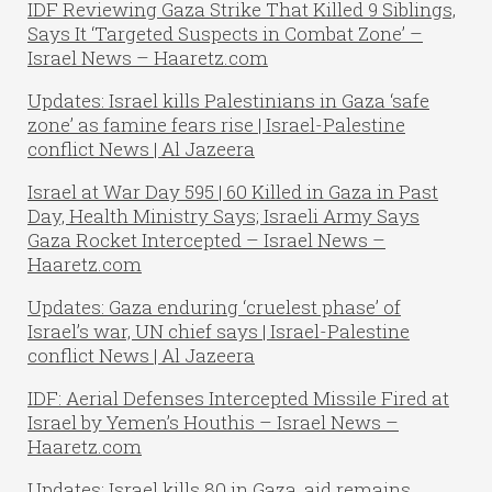
IDF Reviewing Gaza Strike That Killed 9 Siblings,
Says It ‘Targeted Suspects in Combat Zone’ –
Israel News – Haaretz.com
Updates: Israel kills Palestinians in Gaza ‘safe
zone’ as famine fears rise | Israel-Palestine
conflict News | Al Jazeera
Israel at War Day 595 | 60 Killed in Gaza in Past
Day, Health Ministry Says; Israeli Army Says
Gaza Rocket Intercepted – Israel News –
Haaretz.com
Updates: Gaza enduring ‘cruelest phase’ of
Israel’s war, UN chief says | Israel-Palestine
conflict News | Al Jazeera
IDF: Aerial Defenses Intercepted Missile Fired at
Israel by Yemen’s Houthis – Israel News –
Haaretz.com
Updates: Israel kills 80 in Gaza, aid remains