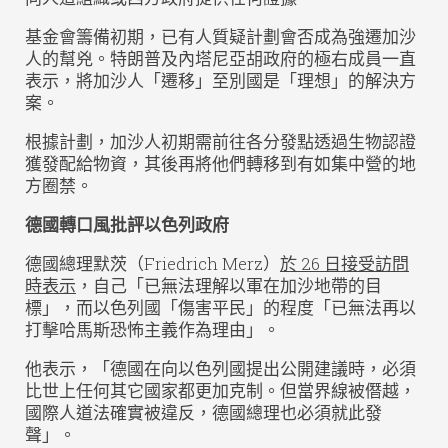
基金會籌備初期，已有人質疑計劃會否成為強遷加沙
人的幫兇。特朗普及內塔尼亞胡政府的極右成員一直
表示，將加沙人「遷移」至別國是「理想」的解決方
案。
根據計劃，加沙人初期需前往各分發點透過生物認證
獲發配給物資，其後再將他們轉移到有如集中營的地
方圈禁。
德國轉口風批評以色列政府
德國總理默茨（Friedrich Merz）
於 26 日接受訪問
時表示
，自己「已無法理解以軍在加沙地帶的目
標」，而以色列國「傷害平民」的程度「已無法再以
打擊哈馬斯恐怖主義作為理由」。
他表示，「德國在向以色列國提出公開建議時，必須
比世上任何其它國家都更加克制。但當界線被僭越，
國際人道法確實被違反，德國總理也必須就此發
聲」。