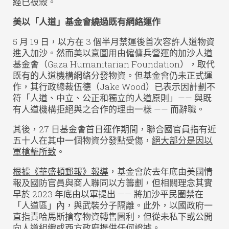
經已被殺。
美以「人道」基金會繞過既有網絡運作
5 月 19 日，以方在 3 個半月禁運後首次容許人道物資
進入加沙。然而美以意圖用由僱傭兵營運的加沙人道
基金會（Gaza Humanitarian Foundation），取代
既有的人道機構網絡分發物資。但基金會仍未正式運
作，其行政總裁伍德（Jake Wood）已表示因計劃不
符「人道、中立、公正和獨立的人道原則」—— 與既
有人道機構拒絕與之合作的理由一樣 —— 而辭職。
其後，27 日基金會首日運作期間，聯合國官員指有近
五十人在其中一個物資分發點受傷，
絕大部分是因以
軍槍擊所致
。
根據《華盛頓郵報》報導
，基金會於去年底由美國情
報及國防官員與商人聯同以方籌劃，但相關理念其實
早於 2023 年底由以軍提出 —— 將加沙平民圈禁在
「人道區」內，與武裝分子隔離。此外，以國政府一
直指責哈馬斯搶奪物資轉售圖利，但從未私下或公開
向人道組織或西方政府提供任何證據。