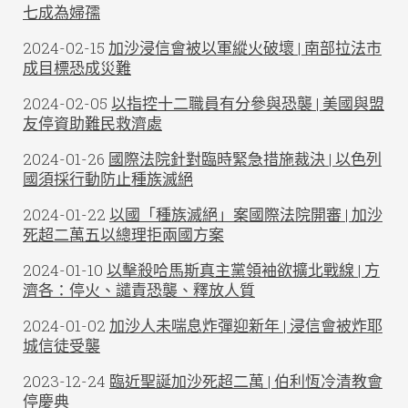
七成為婦孺
2024-02-15
加沙浸信會被以軍縱火破壞 | 南部拉法市
成目標恐成災難
2024-02-05
以指控十二職員有分參與恐襲 | 美國與盟
友停資助難民救濟處
2024-01-26
國際法院針對臨時緊急措施裁決 | 以色列
國須採行動防止種族滅絕
2024-01-22
以國「種族滅絕」案國際法院開審 | 加沙
死超二萬五以總理拒兩國方案
2024-01-10
以擊殺哈馬斯真主黨領袖欲擴北戰線 | 方
濟各：停火、譴責恐襲、釋放人質
2024-01-02
加沙人未喘息炸彈迎新年 | 浸信會被炸耶
城信徒受襲
2023-12-24
臨近聖誕加沙死超二萬 | 伯利恆冷清教會
停慶典