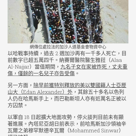
網傳位處拉法的加沙人道基金會物資中心
以哈戰事持續，過去 2 週加沙再有一千多人死亡，目
前數字已超五萬四千。納賽爾醫院醫生雅菈（Alaa
Al-Najjar）當值期間，
九名子女在家被炸死，丈夫重
傷，僅餘的一名兒子亦告受傷
。
另一方面，
除早前獲特別釋放的美以雙國籍人士亞歷
山大（Edan Alexander）外
，其餘五十多名以色列
人仍在哈馬斯手上，而巴勒斯坦人亦有近萬名正被以
方囚禁。
以軍自 18 日起擴大地面攻勢，停火談判目前未有顯
著進展。內塔尼亞胡日前表示，前哈馬斯加沙領袖辛
瓦爾之弟穆罕默德辛瓦爾（Mohammed Sinwar）