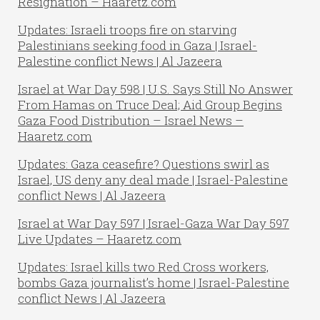
Resignation – Haaretz.com
Updates: Israeli troops fire on starving
Palestinians seeking food in Gaza | Israel-
Palestine conflict News | Al Jazeera
Israel at War Day 598 | U.S. Says Still No Answer
From Hamas on Truce Deal; Aid Group Begins
Gaza Food Distribution – Israel News –
Haaretz.com
Updates: Gaza ceasefire? Questions swirl as
Israel, US deny any deal made | Israel-Palestine
conflict News | Al Jazeera
Israel at War Day 597 | Israel-Gaza War Day 597
Live Updates – Haaretz.com
Updates: Israel kills two Red Cross workers,
bombs Gaza journalist’s home | Israel-Palestine
conflict News | Al Jazeera