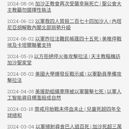
2024-08-06
加沙正教會再次受襲幸無死亡 | 聖公會大
主教籲勿選擇性執法
2024-06-22
以軍救四人質殺二百七十四加沙人 | 內塔
尼亞胡解散內閣北部局勢升級
2024-06-02
以軍炸拉法難民帳篷四十五死 | 美推停戰
埃及卡塔爾聯署支持
2024-05-19
以方拒絕停火後攻擊拉法 | 天主教樞機訪
加沙聖家堂
2024-05-02
美國大學爆發反戰示威 | 以軍動員準備攻
擊拉法
2024-04-05
美援助組織車隊被以軍襲擊七死 | 以軍人
工智能尋目標濫殺成自然
2024-03-18
齋戒月始戰未停血未止 | 兒童死超四年全
球總和
2024-03-04
以軍掃射尋食巴人過百死 | 加沙死超三萬