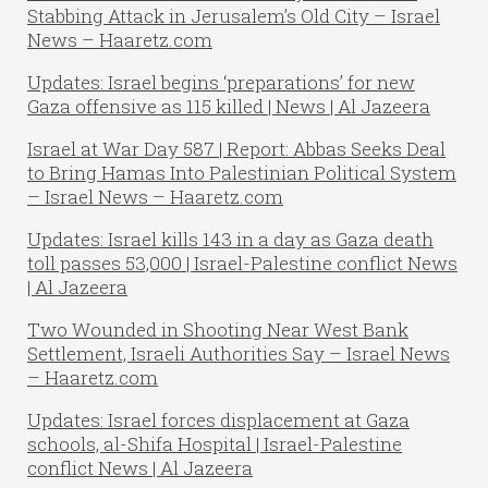
Stabbing Attack in Jerusalem’s Old City – Israel
News – Haaretz.com
Updates: Israel begins ‘preparations’ for new
Gaza offensive as 115 killed | News | Al Jazeera
Israel at War Day 587 | Report: Abbas Seeks Deal
to Bring Hamas Into Palestinian Political System
– Israel News – Haaretz.com
Updates: Israel kills 143 in a day as Gaza death
toll passes 53,000 | Israel-Palestine conflict News
| Al Jazeera
Two Wounded in Shooting Near West Bank
Settlement, Israeli Authorities Say – Israel News
– Haaretz.com
Updates: Israel forces displacement at Gaza
schools, al-Shifa Hospital | Israel-Palestine
conflict News | Al Jazeera