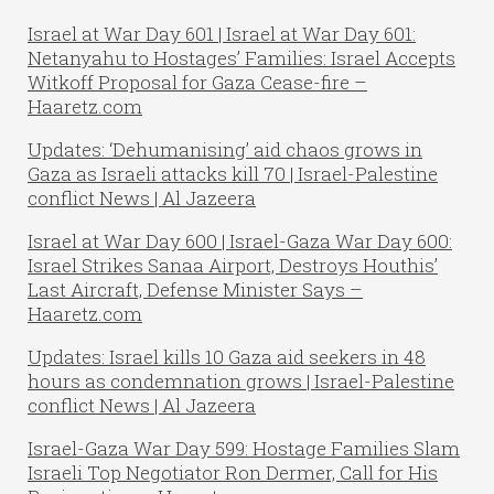
Israel at War Day 601 | Israel at War Day 601:
Netanyahu to Hostages’ Families: Israel Accepts
Witkoff Proposal for Gaza Cease-fire –
Haaretz.com
Updates: ‘Dehumanising’ aid chaos grows in
Gaza as Israeli attacks kill 70 | Israel-Palestine
conflict News | Al Jazeera
Israel at War Day 600 | Israel-Gaza War Day 600:
Israel Strikes Sanaa Airport, Destroys Houthis’
Last Aircraft, Defense Minister Says –
Haaretz.com
Updates: Israel kills 10 Gaza aid seekers in 48
hours as condemnation grows | Israel-Palestine
conflict News | Al Jazeera
Israel-Gaza War Day 599: Hostage Families Slam
Israeli Top Negotiator Ron Dermer, Call for His