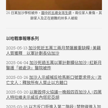
26 日某加沙學校被炸，
圖中的五歲女孩生還
，兩位家人重傷，其
餘家人及正在避難的卅多人被殺
以哈戰事報導系列
2025-05-13
加沙死近五萬三兩月禁運嚴重缺糧 | 美籍
人質獲釋 以軍計劃長佔加沙
2025-04-04
加沙死過五萬以軍計劃擴佔加沙 | 紅新月
醫護「被處決」醫院被炸
2025-03-26
加沙人示威喊反哈馬斯口號要求停火 | 流
亡文人：釋放所有人質止以方藉口
2025-03-20
以撕毀停火協議一晚殺四百加沙人 | 四萬
人特拉維夫示威反內塔尼亞胡
2025-03-18
以方反口拒進入第二階段 | 禁物資進入加