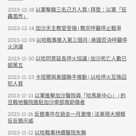
2023-12-18
以軍擊斃三名己方人質 | 拜登：以軍「狂
轟濫炸」
2023-12-14
加沙天主教堂受損 | 教宗呼籲停止戰爭
2023-12-09
以哈戰事進入第三個月 | 美國否決呼籲停
火決議
2023-11-30
以哈同意延長停火協議 | 加沙死亡人數已
超萬五
2023-11-23
卡塔爾與美國聯手推動 | 以哈停火互換囚
犯人質
2023-11-21
以軍進擊加沙醫院尋「哈馬斯中心」 | 約
旦戰地醫院進駐加沙南部救助傷者
2023-11-16
反猶事件在過去一月激增 | 法美現大規模
反反猶示威
2023-11-12
以哈戰事持續醫院失聯