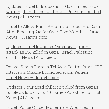
Updates: Israel kills dozens in Gaza; allies issue
warning to halt assault | Israel-Palestine conflict
News | Al Jazeera
Israel to Allow ‘Basic Amount’ of Food Into Gaza
After Blocking Aid for Over Two Months – Israel
News – Haaretz.com
Updates: Israel launches ‘extensive’ ground
attack as 144 killed in Gaza | Israel-Palestine
conflict News | Al Jazeera
Rocket Sirens Blare in Tel Aviv, Central Israel; IDF
Intercepts Missile Launched From Yemen –
Israel News – Haaretz.com
Updates: Four dead children pulled from Gaza’s
rubble as Israel kills 70 | Israel-Palestine conflict
News | Al Jazeera
Israeli Police Officer Moderately Wounded in