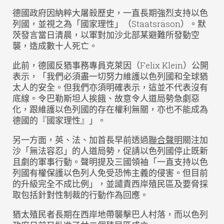
德國政府因納粹大屠殺歷史，一直長期強烈支持以色
列國，並視之為「國家理性」（Staatsräson）。默
茨發言當日清晨，以軍對加沙北部某避難所發動空
襲，造成數十人死亡。
此前，德國反猶事務專員克萊因（Felix Klein）公開
表示，「我們必須盡一切努力維護以色列國和全球猶
太人的安全。但我們亦須明確表示，這並不代表沒有
底線。令巴勒斯坦人挨餓、故意令人道局勢急劇惡
化，跟維護以色列國的存在權利無關，亦也不能成為
德國的『國家理性』」。
另一方面，英、法、加首長早前透過
聯合聲明
關注加
沙「無法容忍」的人道局勢，促請以色列國停止既新
且劇的軍事行動。聲明提及三國領袖「一直支持以色
列國有權保護以色列人免受恐怖主義的侵害。但目前
的升級完全不成比例」，並譴責西岸殖民區及要脅採
取包括針對性制裁的行動作為回應。
猶太殖民者長期在西岸地帶襲擊巴人村落，而以色列