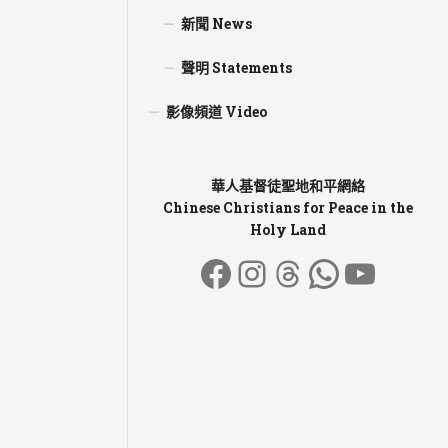
新聞 News
聲明 Statements
影像頻道 Video
華人基督徒聖地和平網絡
Chinese Christians for Peace in the
Holy Land
Facebook
Instagram
Threads
WhatsA
YouT