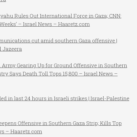
yahu Rules Out International Force in Gaza; CNN:
t ‘Weeks’ – Israel News – Haaretz.com
unications cut amid southern Gaza offensive |
Al Jazeera
i Army Gearing Up for Ground Offensive in Southern
ry Says Death Toll Tops 15,800 – Israel News –
d in last 24 hours in Israeli strikes | Israel-Palestine
epens Offensive in Southern Gaza Strip; Kills Top
s – Haaretz.com