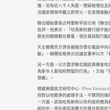
傷，另有近八千人失蹤，懷疑被埋在瓦
合國安理會呼籲立即停火，在安理會動
聯合國秘書長古特雷斯早前引用《聯合
批評。他表示，「哈馬斯的暴行絕不能
歷史的眼睛都在察看，現在是採取行動
天主教教宗方濟各據報亦曾在電話中向
動」，赫爾佐格表示抗議並重申以方「
另一方面，以方要求聯合國認真徹查哈
馬斯令人髮指和野蠻的行為」，又指「
尊嚴」。
根據美國皮尤研究中心（Pew Research 
府對以哈戰爭的處理手法，不贊同的達
一方面，認為哈馬斯和以色列政府應為
組別中，受訪者認為雙方的責任程度近