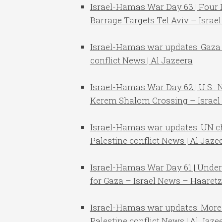
Israel-Hamas War Day 63 | Four I
Barrage Targets Tel Aviv – Isra
Israel-Hamas war updates: Gaza 
conflict News | Al Jazeera
Israel-Hamas War Day 62 | U.S.: 
Kerem Shalom Crossing – Israe
Israel-Hamas war updates: UN chie
Palestine conflict News | Al Jaze
Israel-Hamas War Day 61 | Under 
for Gaza – Israel News – Haaret
Israel-Hamas war updates: More th
Palestine conflict News | Al Jaze