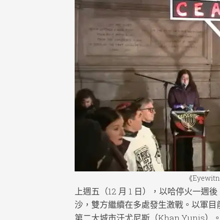
Faith
隨
筆
Jotti
影
音
Medi
新
聞
News
聲
明
State
《Eyewit
上週五（12 月 1 日），以哈停火一
沙，雙方繼續在多處發生激戰。以軍目
第二大城市汗尤尼斯（Khan Yuni