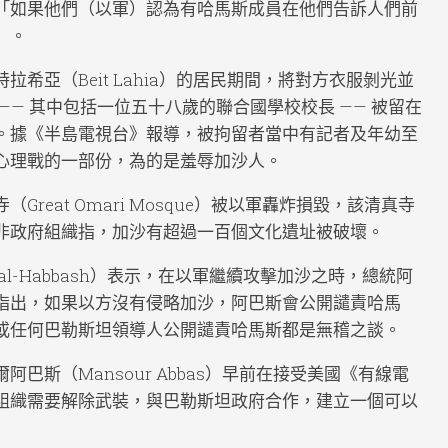
「如果他們（以軍）認為有哈馬斯成員在他們告訴人們前
」。
希亞（Beit Lahia）的居民期間，將對方衣服剝光並
—— 其中包括一位五十八歲的聯合國學校校長 —— 被留在
。據《半島電視台》報導，被拘留者當中有記者及年幼至
心理戰的一部份，為的是羞辱加沙人。
reat Omari Mosque）被以軍轟炸損毀，該清真寺
非政府組織指，加沙有超過一百個文化遺址被破壞。
al-Habbash）表示，在以軍繼續攻擊加沙之時，總統阿
指出，如果以方沒有侵略加沙，阿巴斯會公開譴責哈馬
或任何巴勒斯坦領導人公開譴責哈馬斯都是無稽之談。
巴斯（Mansour Abbas）早前在接受美國《有線電
組織需要解除武裝，與巴勒斯坦政府合作，建立一個可以