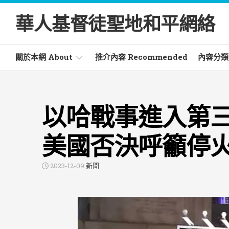
Skip
to
華人基督徒聖地和平網絡
content
關於本網 About
推介內容 Recommended
內容分類 C
電
活
郵
動
以哈戰事進入第
通
Activ
訊
Newsletter
文
美國否決呼籲停
章
常
Artic
見
2023-12-09
新聞
詞
書
彙
籍
Glossary
Book
信
仰