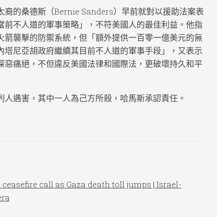
桑德斯（Bernie Sanders）早前就對以援助法案表
當前不人道的軍事策略」，不符美國人的最佳利益。他指
火箭襲擊的防禦系統，但「額外提供一百零一億美元的無
內塔尼亞胡政府繼續其目前不人道的軍事手段」，又表示
深惡痛絕，不但違反美國法律和國際法，更破壞持久和平
列人遇害，其中一人為己方所殺，哈馬斯承認責任。
ceasefire call as Gaza death toll jumps | Israel-
era