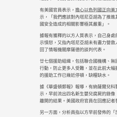
有美國官員表示，
擔心以色列國正向美
示，「我們應該對內塔尼亞胡為了推進
國安全造成的相關影響極其嚴重」。
據報有獲釋的以方人質表示，自己身處
示憤怒，又指內塔尼亞胡未有盡力營救
回了情報機關摩薩德的談判代表。
廿七個援助組織，包括聯合國機構、無
行動，防止更多人受難，並在此前大幅
的援助工作已幾近停頓，缺糧缺水。
據《華盛頓郵報》報導，有納薩爾兒科醫院（Al 
示，早前流出四名新生嬰兒腐屍的錄像
離開的結果。美國政府官員在回應記者
另一方面，分析員指以方早前發佈的「