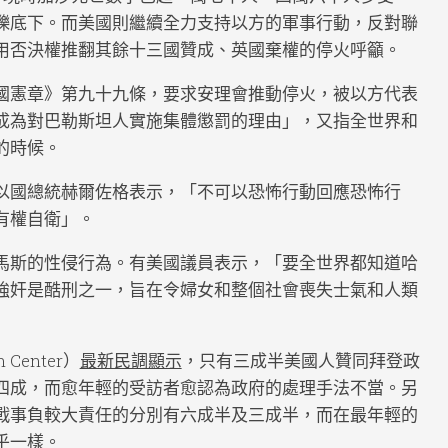
礫底下。而美國則繼續全力支持以方的軍事行動，反對聯
用否決權推翻其餘十三國贊成、英國棄權的停火呼籲。
國憲章》第九十九條，要求安理會推動停火，被以方代表
成為對巴勒斯坦人實施集體懲罰的理由」，又指全世界和
的時候。
以國總統赫爾佐格表示，「不可以恐怖行動回應恐怖行
有權自衛」。
馬斯的性侵行為。有美國議員表示，「要全世界都知道哈
強奸是酷刑之一，旨在令婦女和整個社會喪失士氣和人類
Center）
最新民調顯示
，只有三成半美國人贊同拜登政
四成，而愈年輕的受訪者愈認為政府的處理手法不當。另
戰事負較大責任的分別有六成半及三成半，而在最年輕的
乎一樣。