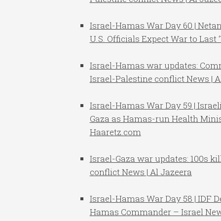
Israel-Hamas War Day 60 | Netan
U.S. Officials Expect War to Las
Israel-Hamas war updates: Comm
Israel-Palestine conflict News | 
Israel-Hamas War Day 59 | Israel
Gaza as Hamas-run Health Minist
Haaretz.com
Israel-Gaza war updates: 100s kille
conflict News | Al Jazeera
Israel-Hamas War Day 58 | IDF De
Hamas Commander – Israel New