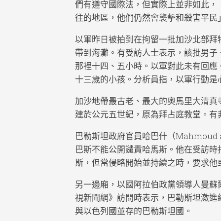
們有遵守國際法，但實際上並非如此，
往的地區，他們仍然會襲擊和殺害平民
以軍昨日被拍到在拘留一批加沙北部拜特拉
帶到海灘。有受訪人士表示，該批男子 
那裡十四、五小時。以軍對此未有回應
十三歲的小孩。分析員指，以軍行動是
加沙地帶最古老、最大的奧馬里大清真寺（G
建於公元五世紀，原為拜占庭教堂。有
巴勒斯坦政府官員哈巴什（Mahmoud 
巴斯不能公開譴責哈馬斯。他在受訪時
斯，但當侵略開始並持續之時，要求他
另一邊廂，以國阿拉伯政黨領導人曼蘇爾阿
視新聞網》訪問時表示，巴勒斯坦激進
與以色列國並存的巴勒斯坦國。