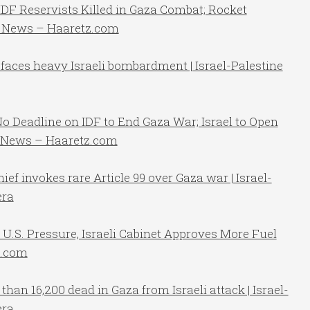
DF Reservists Killed in Gaza Combat; Rocket
el News – Haaretz.com
faces heavy Israeli bombardment | Israel-Palestine
No Deadline on IDF to End Gaza War; Israel to Open
l News – Haaretz.com
f invokes rare Article 99 over Gaza war | Israel-
era
U.S. Pressure, Israeli Cabinet Approves More Fuel
z.com
an 16,200 dead in Gaza from Israeli attack | Israel-
era