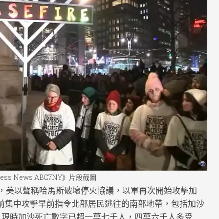
ngs
a
ments
ness News ABC7NY》片段截圖
週後，美以聲稱哈馬斯破壞停火協議，以軍再次開始攻擊加
前集中攻擊早前指令北部居民逃往的南部地帶，包括加沙
s）。現時加沙死亡數字已超一萬七千人，四萬六千人多受