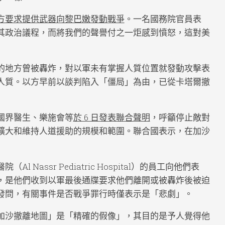
方要求提供武器向黎巴嫩發動戰爭
。一名國務院官員表
其政治議程，而將我們的聲譽付之一炬感到憤怒，這對美
的地方曾被轟炸，對以軍未有掌握人質位置就發動攻擊表
人質。以方早前以談判陷入「僵局」為由，已從卡塔爾撤
國界醫生、樂施會等
於 6 日發表聯合聲明
，呼籲停止敵對
擴大和維持人道援助的規模和範圍。聯合國表示，在加沙
Nassr Pediatric Hospital）的員工向他們表
，是他們收到以軍最後通牒要求他們離開或被轟炸後被迫
發問，有關事件是否戰爭罪行時僅表示是「悲劇」。
加沙撤離地圖」是「精確的假像」，其目的是予人覺得他