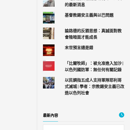
的最新消息
基督教錫安主義與以巴問題
論路德的反猶思想：真誠面對教
會陰暗面才能成長
末世預言總是錯
「比爾牧師」：被允准進入加沙 |
以色列國防軍：無任何有關記錄
以民調指五成人支持軍隊耶利哥
式滅城 | 學者：宗教錫安主義已改
造以色列社會
最新內容