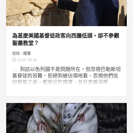
為甚麼美國基督徒政客向西牆低頭，卻不參觀
聖墓教堂？
信仰
/
隨筆
2025-08-18
…… 到訪以色列國不是問題所在。但忽視巴勒斯坦
基督徒的苦難、拒絕到被佔領地看、忽視他們信
仰根基之處，都是出於選擇，並且意義深厚……