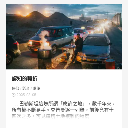
認知的轉折
信仰
/
影音
/
隨筆
2025-03-05
…… 巴勒斯坦這塊所謂「應許之地」，數千年來，
所有權不斷易手。查普曼逐一列舉，前後竟有十
四次之多，可見這塊土地複雜的程度……