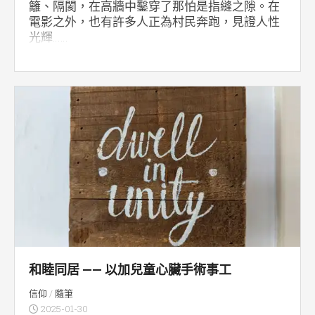
籬、隔閡，在高牆中鑿穿了那怕是指縫之隙。在
電影之外，也有許多人正為村民奔跑，見證人性
光輝……
和睦同居 —— 以加兒童心臟手術事工
信仰
/
隨筆
2025-01-30