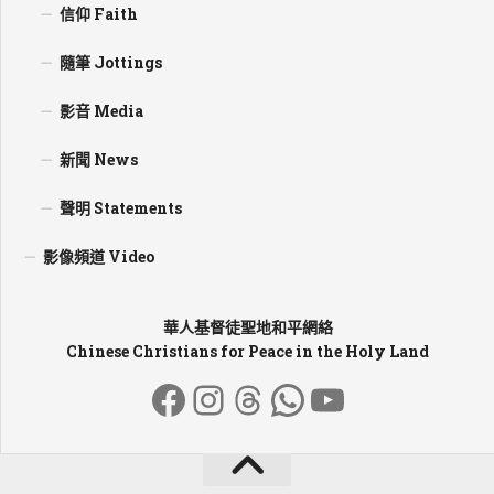
信仰 Faith
隨筆 Jottings
影音 Media
新聞 News
聲明 Statements
影像頻道 Video
華人基督徒聖地和平網絡
Chinese Christians for Peace in the Holy Land
Facebook
Instagram
Threads
WhatsApp
YouTube