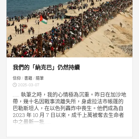
我們的「納克巴」仍然持續
信仰
/
書籍
/
隨筆
2025-03-07
…… 執筆之時，我的心情極為沉重。昨日在加沙地
帶，幾十名因戰事流離失所，身處拉法市帳篷的
巴勒斯坦人，在以色列轟炸中喪生。他們成為自
2023 年 10 月 7 日以來，成千上萬被奪去生命者
中之最新一批……