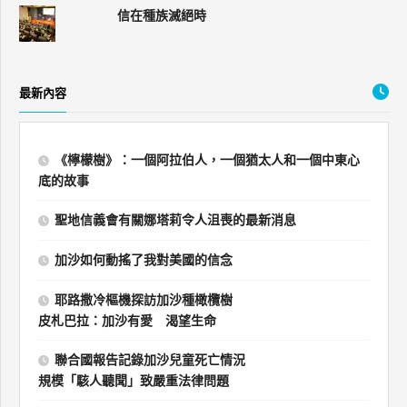
信在種族滅絕時
最新內容
《檸檬樹》：一個阿拉伯人，一個猶太人和一個中東心
底的故事
聖地信義會有關娜塔莉令人沮喪的最新消息
加沙如何動搖了我對美國的信念
耶路撒冷樞機探訪加沙種橄欖樹
皮札巴拉：加沙有愛 渴望生命
聯合國報告記錄加沙兒童死亡情況
規模「駭人聽聞」致嚴重法律問題