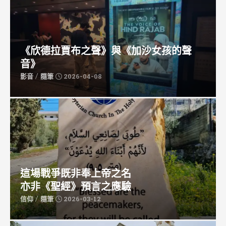
《欣德拉賈布之聲》與《加沙女孩的聲
音》
/
影音
隨筆
2026-04-08
這場戰爭既非奉上帝之名
亦非《聖經》預言之應驗
/
信仰
隨筆
2026-03-12