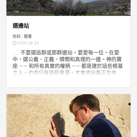
選邊站
信仰
/
隨筆
2025-08-24
…… 不要選這群或那群邊站。要愛每一位。在愛
中，選公義、正義、憐憫和真理的一邊。神的寶
座 —— 和所有真實的權柄 —— 都是建於這些根基
之上。也亦只有這些泉源，才會流出真正生命……