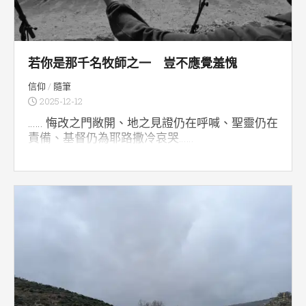
若你是那千名牧師之一 豈不應覺羞愧
信仰
/
隨筆
2025-12-12
…… 悔改之門敞開、地之見證仍在呼喊、聖靈仍在
責備、基督仍為耶路撒冷哀哭……