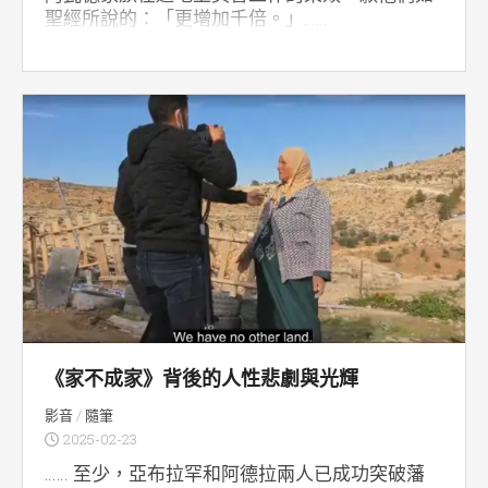
聖經所說的：「更增加千倍。」……
《家不成家》背後的人性悲劇與光輝
影音
/
隨筆
2025-02-23
…… 至少，亞布拉罕和阿德拉兩人已成功突破藩