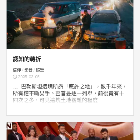
認知的轉折
信仰
/
影音
/
隨筆
2025-03-05
…… 巴勒斯坦這塊所謂「應許之地」，數千年來，
所有權不斷易手。查普曼逐一列舉，前後竟有十
四次之多，可見這塊土地複雜的程度……