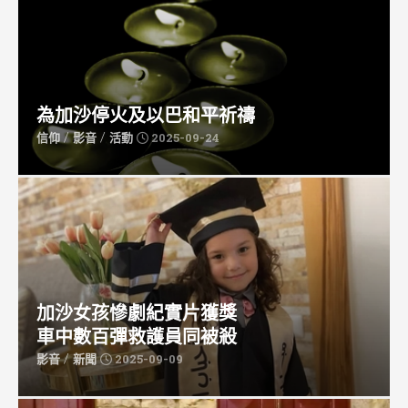
為加沙停火及以巴和平祈禱
/
/
信仰
影音
活動
2025-09-24
加沙女孩慘劇紀實片獲獎
車中數百彈救護員同被殺
/
影音
新聞
2025-09-09