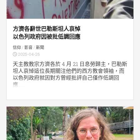
方濟各辭世巴勒斯坦人哀悼
以色列政府因被批低調回應
信仰
/
影音
/
新聞
2025-04-26
天主教教宗方濟各於 4 月 21 日息勞歸主，巴勒斯
坦人哀悼這位長期關注他們的西方教會領袖，而
以色列政府就因對方曾經批評自己僅作低調回
應……