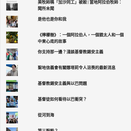
美牧師稱「加沙同工」被殺 | 當地阿拉伯牧師：
聞所未聞
是他也是你和我
《檸檬樹》：一個阿拉伯人，一個猶太人和一個
中東心底的故事
你支持那一邊？淺談基督教錫安主義
聖地信義會有關娜塔莉令人沮喪的最新消息
基督教錫安主義與以巴問題
基督徒如何看待以巴衝突？
從河到海
第三聖殿？