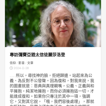
專訪彌賽亞猶太信徒麗莎洛登
信仰
/
影音
/
文章
2024-11-28
…… 所以，尋找神的臉，拒絕歸邊。站起來為公
義、為反對不公發聲。因為復和，對我來說，我
的圖畫就是：恩典與真理親嘴，公義、正義與和
平擁抱，純潔地擁抱，而你必須擁抱這一切，才
能達成復和。如果你只專注於其中一項，強調
它，又對其它說，「哦，我們容後處理」，那就