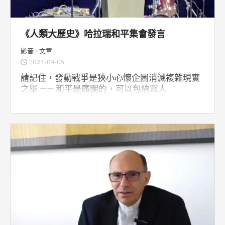
《人類大歷史》哈拉瑞和平集會發言
影音
/
文章
2024-09-05
請記住，發動戰爭是狹小心懷企圖消滅複雜現實
之舉 —— 和平是廣闊的，可以包納眾人