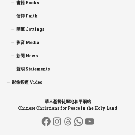
書籍 Books
信仰 Faith
隨筆 Jottings
影音 Media
新聞 News
聲明 Statements
影像頻道 Video
華人基督徒聖地和平網絡
Chinese Christians for Peace in the Holy Land
Facebook
Instagram
Threads
WhatsApp
YouTube