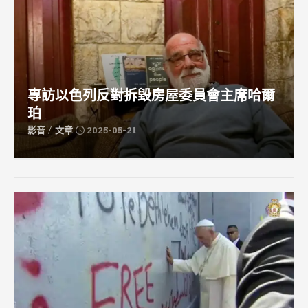
專訪以色列反對拆毀房屋委員會主席哈爾
珀
/
影音
文章
2025-05-21