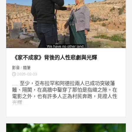
《家不成家》背後的人性悲劇與光輝
影音
/
隨筆
2025-02-23
…… 至少，亞布拉罕和阿德拉兩人已成功突破藩
籬、隔閡，在高牆中鑿穿了那怕是指縫之隙。在
電影之外，也有許多人正為村民奔跑，見證人性
光輝……