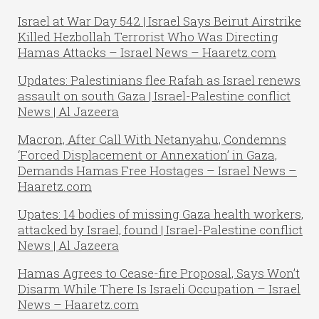
Israel at War Day 542 | Israel Says Beirut Airstrike
Killed Hezbollah Terrorist Who Was Directing
Hamas Attacks – Israel News – Haaretz.com
Updates: Palestinians flee Rafah as Israel renews
assault on south Gaza | Israel-Palestine conflict
News | Al Jazeera
Macron, After Call With Netanyahu, Condemns
‘Forced Displacement or Annexation’ in Gaza,
Demands Hamas Free Hostages – Israel News –
Haaretz.com
Upates: 14 bodies of missing Gaza health workers,
attacked by Israel, found | Israel-Palestine conflict
News | Al Jazeera
Hamas Agrees to Cease-fire Proposal, Says Won’t
Disarm While There Is Israeli Occupation – Israel
News – Haaretz.com