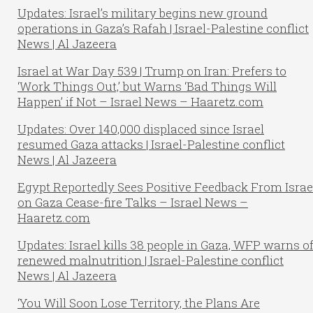
Updates: Israel’s military begins new ground
operations in Gaza’s Rafah | Israel-Palestine conflict
News | Al Jazeera
Israel at War Day 539 | Trump on Iran: Prefers to
‘Work Things Out,’ but Warns ‘Bad Things Will
Happen’ if Not – Israel News – Haaretz.com
Updates: Over 140,000 displaced since Israel
resumed Gaza attacks | Israel-Palestine conflict
News | Al Jazeera
Egypt Reportedly Sees Positive Feedback From Israe
on Gaza Cease-fire Talks – Israel News –
Haaretz.com
Updates: Israel kills 38 people in Gaza, WFP warns o
renewed malnutrition | Israel-Palestine conflict
News | Al Jazeera
‘You Will Soon Lose Territory, the Plans Are