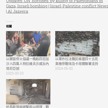
Updates: UN ‘horrified’ by killing of Palestinians in
Gaza, Israeli bombing | Israel-Palestine conflict New
| Al Jazeera
相關
以撕毀停火協議一晚殺四百加
以軍炸拉法難民帳篷四十五死
沙人四萬人特拉維夫示威反內
美推停戰埃及卡塔爾聯署支持
塔尼亞胡
2024-06-02
2025-03-20
哈馬斯領袖被擊殺以總理：戰