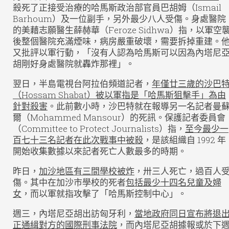
殺死了正接受治療的哈馬斯政治部官員巴胡姆（Ismail
Barhoum）及一位副手，另外最少八人受傷。身處醫院
的美藉志願醫生薛赫華（Feroze Sidhwa）指，以軍空
後整個醫院充滿煙味，病房嚴重破壞，需要拆掉重建。
又批評以軍行動，「沒有人認為哈馬斯可以因為內塔尼
胡剛好身處醫院就轟炸那裡」。
翌日，半島電視台阿拉伯頻道記者，
年僅廿三歲的沙巴
（Hossam Shabat）被以軍指是「哈馬斯狙擊手」為由
針對殺害
。此前數小時，沙巴特就在報導另一名記者曼
爾（Mohammed Mansour）的死訊。保護記者委員會
（Committee to Protect Journalists）指，
至今最少一
百七十三名記者在此次戰事中被殺
，是該組織自 1992 年
開始收集數據以來記者死亡人數最多的時期。
昨日，
加沙地區有三間學校被炸
，卅三人死亡，過百人
傷。其中在加沙市學校的死者
包括最少十四名兒童及婦
女
，而以軍就指攻擊了「哈馬斯控制中心」。
週三，內塔尼亞胡出訪匈牙利，
當地政府同日宣布將退
正通緝對方的國際刑事法院
，而內塔尼亞胡據報或於下