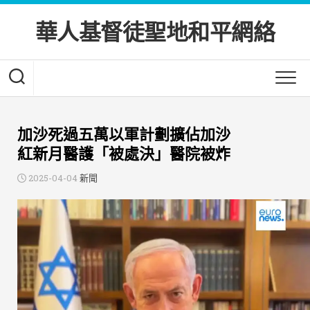
Skip
to
華人基督徒聖地和平網絡
content
加沙死過五萬以軍計劃擴佔加沙
紅新月醫護「被處決」醫院被炸
2025-04-04
新聞