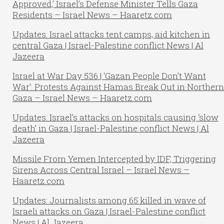
Approved,’ Israel’s Defense Minister Tells Gaza
Residents – Israel News – Haaretz.com
Updates: Israel attacks tent camps, aid kitchen in
central Gaza | Israel-Palestine conflict News | Al
Jazeera
Israel at War Day 536 | ‘Gazan People Don’t Want
War’: Protests Against Hamas Break Out in Northern
Gaza – Israel News – Haaretz.com
Updates: Israel’s attacks on hospitals causing ‘slow
death’ in Gaza | Israel-Palestine conflict News | Al
Jazeera
Missile From Yemen Intercepted by IDF, Triggering
Sirens Across Central Israel – Israel News –
Haaretz.com
Updates: Journalists among 65 killed in wave of
Israeli attacks on Gaza | Israel-Palestine conflict
News | Al Jazeera