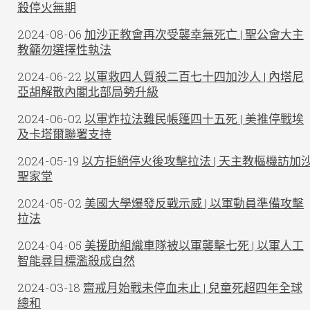
殺停火無期
2024-08-06
加沙正教會再次受襲幸無死亡 | 聖公會大主
教籲勿選擇性執法
2024-06-22
以軍救四人質殺二百七十四加沙人 | 內塔尼
亞胡解散內閣北部局勢升級
2024-06-02
以軍炸拉法難民帳篷四十五死 | 美推停戰埃
及卡塔爾聯署支持
2024-05-19
以方拒絕停火後攻擊拉法 | 天主教樞機訪加
聖家堂
2024-05-02
美國大學爆發反戰示威 | 以軍動員準備攻擊
拉法
2024-04-05
美援助組織車隊被以軍襲擊七死 | 以軍人工
智能尋目標濫殺成自然
2024-03-18
齋戒月始戰未停血未止 | 兒童死超四年全球
總和