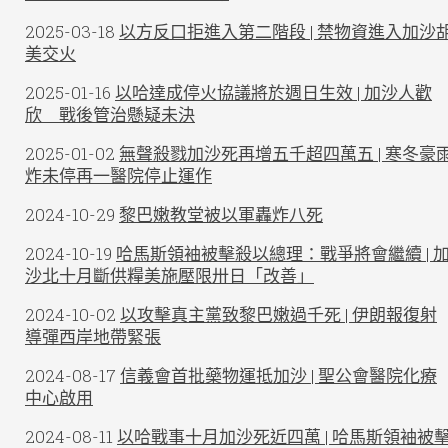
2025-03-18
以方反口拒進入第二階段 | 禁物資進入加沙
美交火
2025-01-16
以哈達成停火協議將於週日生效 | 加沙人歡
欣 戰後管治懸疑未決
2025-01-02
無聲殺戮加沙死再增五千超四萬五 | 寒冬豪
炸未停再一醫院停止運作
2024-10-29
黎巴嫩教堂被以軍轟炸八死
2024-10-19
哈馬斯領袖被擊殺以總理：戰爭將會繼續 | 
沙北十月斷供糧美施壓限卅日「改善」
2024-10-02
以攻擊真主黨致黎巴嫩過千死 | 伊朗報復射
導彈西岸地帶緊張
2024-08-17
信義會首批藥物運抵加沙 | 聖公會醫院化療
中心啟用
2024-08-11
以哈戰事十月加沙死近四萬 | 哈馬斯領袖被