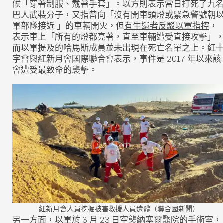
候「穿著制服、戴著手套」。以方則表示當日打死了九
巴人武裝分子，又指曾向「沒有開車頭燈或緊急警號朝
軍部隊接近 」的車輛開火。但
有生還者反駁以軍指控
，
表示車上「所有的燈都亮著，直至車輛遭受直接攻擊」
而以軍提及的哈馬斯成員並未出現在死亡名單之上。紅
字會與紅新月會國際聯合會表示，事件是 2017 年以來該
會遭受最致命的襲擊。
紅新月會人員挖掘被害救援人員遺體（
聯合國新聞
）
另一方面，
以軍於 3 月 23 日空襲納塞爾醫院的手術室
，