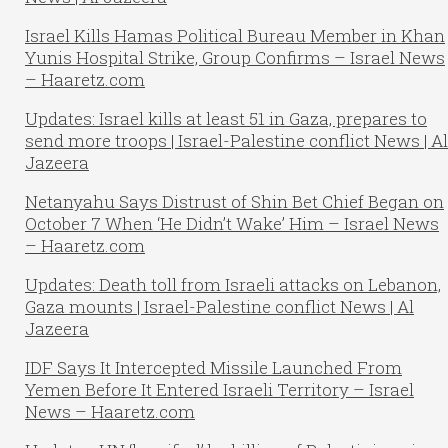
Israel Kills Hamas Political Bureau Member in Khan
Yunis Hospital Strike, Group Confirms – Israel News
– Haaretz.com
Updates: Israel kills at least 51 in Gaza, prepares to
send more troops | Israel-Palestine conflict News | Al
Jazeera
Netanyahu Says Distrust of Shin Bet Chief Began on
October 7 When ‘He Didn’t Wake’ Him – Israel News
– Haaretz.com
Updates: Death toll from Israeli attacks on Lebanon,
Gaza mounts | Israel-Palestine conflict News | Al
Jazeera
IDF Says It Intercepted Missile Launched From
Yemen Before It Entered Israeli Territory – Israel
News – Haaretz.com