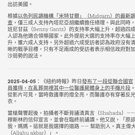
出訪美國。
根據
以色列民調機構「米特甘爾」（Midgam）的最新
查
，僅三成人支持內塔尼亞胡繼續擔任總理。與此同時
班尼甘茲（Benny Gantz）的支持率大幅上升，超過四
人認為他適合領導國家。此外提前大選的支持率亦大幅
升，獲六成人支持。另外超過六成受訪者認為政府沒有
晰的戰爭目標，只有不足兩成的受訪者表示相信政府對
沙局勢的說法。
2025-04-05
：《紐約時報》昨日
發布了一段從聯合國官
員獲得，在亂葬崗裡其中一位醫護屍體身上的手機片段
從影片可見，當時救護車的燈全亮，而醫護亦有穿著反
衣。
當槍聲響起後，拍攝者不斷背誦清真言（Shahada）——
穆斯林的信仰宣言，並會在臨終前誦讀。他又說，「原
我，媽媽。這就是我選擇的道路 —— 幫助別人。真主偉
（Allahu akbar）」。