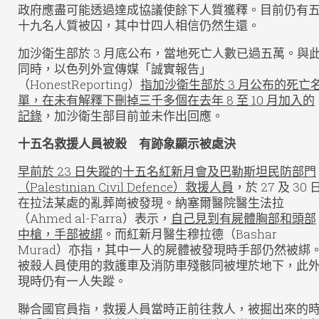
政府應盡可能透過達成協議使餘下人質獲釋。目前仍有
十九名人質被囚，其中廿四人相信仍然生還。
加沙衛生部於 3 月底公布，當地死亡人數已過五萬。與
同時，以色列外宣傳媒「誠實報告」
（HonestReporting）
指加沙衛生部於 3 月公布的死亡
單，在未有解釋下刪掉三千多個在去年 8 至 10 月加入的
記錄
，加沙衛生部目前並未作出回應。
十五名救援人員被殺 有跡象顯示被處決
早前於 23 日失蹤的十五名紅新月會及巴勒斯坦民防部門
（Palestinian Civil Defence）救援人員
，於 27 及 30 
在拉法某處的亂葬崗被發現。納塞爾醫院醫生法拉
（Ahmed al-Farra）表示，
自己見到有屍體胸部和頭部
中槍，手部被綁
。而紅新月醫生穆拉德（Bashar
Murad）亦指，其中一人的屍體被發現時手部仍然被綁
被殺人員使用的救護車及消防車殘骸同被埋於地下，此
現時仍有一人失蹤。
聯合國官員指，救援人員當時正前往救人，被掘出來的