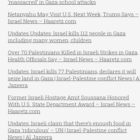
‘massacred’ in Gaza school attacks
Netanyahu May Visit U.S. Next Week, Trump Says –
Israel News – Haaretz.com
Updates Updates: Israel kills 112 people in Gaza
including many women, children
Over 70 Palestinians Killed in Israeli Strikes in Gaza,
Health Officials Say – Israel News – Haaretz.com
Updates: Israel kills 77 Palestinians, declares it will
seize land in Gaza | Israel-Palestine conflict News | A
Jazeera
Former Israeli Hostage Amit Soussana Honored
With U.S. State Department Award – Israel News –
Haaretz.com
Updates: Israeli claim that there’s enough food in
Gaza ‘ridiculous’ – UN | Israel-Palestine conflict
News | Al Jazeera