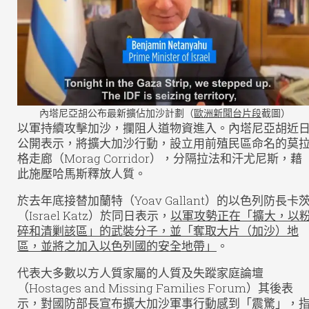
內塔尼亞胡公布最新擴佔加沙計劃（
歐洲新聞台片段
截圖）
以軍持續攻擊加沙，攔阻人道物資進入。內塔尼亞胡近
公開表示，將擴大加沙行動，設立用前殖民區命名的莫
格走廊（Morag Corridor），分隔拉法和汗尤尼斯，藉
此施壓哈馬斯釋放人質。
於去年底接替加蘭特（Yoav Gallant）的以色列防長卡
（Israel Katz）於同日表示，
以軍攻勢正在「擴大，以
碎和清剿該區」的武裝分子，並「奪取大片（加沙）地
區，並將之加入以色列國的安全地帶」
。
代表大多數以方人質家屬的人質及失蹤家庭論壇
（Hostages and Missing Families Forum）其後表
示，對國防部長宣布擴大加沙軍事行動感到「震驚」，