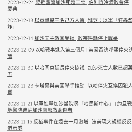
2023-12-24
臨近聖誕加沙死超二萬 | 伯利恆冷清教會停
慶典
2023-12-18
以軍擊斃三名己方人質 | 拜登：以軍「狂轟
炸」
2023-12-14
加沙天主教堂受損 | 教宗呼籲停止戰爭
2023-12-09
以哈戰事進入第三個月 | 美國否決呼籲停火
議
2023-11-30
以哈同意延長停火協議 | 加沙死亡人數已超
五
2023-11-23
卡塔爾與美國聯手推動 | 以哈停火互換囚犯
質
2023-11-21
以軍進擊加沙醫院尋「哈馬斯中心」 | 約旦戰
地醫院進駐加沙南部救助傷者
2023-11-16
反猶事件在過去一月激增 | 法美現大規模反反
猶示威