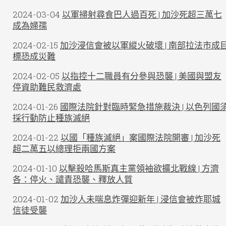
2024-03-04
以軍掃射尋食巴人過百死 | 加沙死超三萬七
成為婦孺
2024-02-15
加沙浸信會被以軍縱火破壞 | 南部拉法市成
標恐成災難
2024-02-05
以指控十二職員有分參與恐襲 | 美國與盟友
停資助難民救濟處
2024-01-26
國際法院針對臨時緊急措施裁決 | 以色列國
採行動防止種族滅絕
2024-01-22
以國「種族滅絕」案國際法院開審 | 加沙死
超二萬五以總理拒兩國方案
2024-01-10
以擊殺哈馬斯真主黨領袖欲擴北戰線 | 方濟
各：停火、譴責恐襲、釋放人質
2024-01-02
加沙人未喘息炸彈迎新年 | 浸信會被炸耶城
信徒受襲