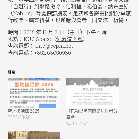
「自遊行」到耶路撒冷、伯利恆、希伯崙、納布盧斯
（Nablus）等處探訪朋友。是次聚會將由他們分享旅
行經歷、屬靈得著，也邀請與會者一同交流、祈禱。
時間：2019 年 11 月 3 日（主日）下午 4 時
地點：KUC Space（
佐敦道 2 號
）
查詢電郵：
info@ccphl.net
查詢電話：+852 63050980
相關
聖地復活節 2025
《巴勒斯坦回憶錄》作者分
2025-03-28
享會
2018-02-07