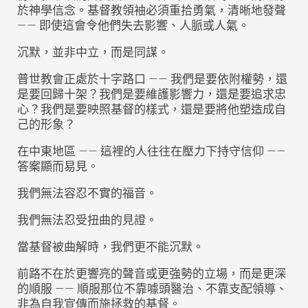
於神學信念。基督教領袖必須重拾勇氣，清晰地發聲
—— 即使這會令他們失去影響、人脈或人氣。
沉默，並非中立，而是同謀。
普世教會正處於十字路口 —— 我們是要依附權勢，還
是要回歸十架？我們是要維護影響力，還是要追求忠
心？我們是要映照基督的樣式，還是要將他塑造成自
己的形象？
在中東地區 —— 這裡的人往往在壓力下持守信仰 ——
答案顯而易見。
我們無法容忍不實的福音。
我們無法忍受扭曲的見證。
當基督被曲解時，我們更不能沉默。
前路不在於更響亮的聲音或更強勢的立場，而是更深
的順服 —— 順服那位不靠噱頭醫治、不靠支配領導、
非為自我宣傳而施拯救的基督。