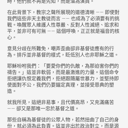
時，他們就不再是先知，而是淪為演員。
在此背景下，教宗之聲所展現的道德清晰 —— 即使對
我們這些非天主教徒而言 —— 也成為了必須要有的挑
戰。喚醒眾人維護人性尊嚴、反對人性滅絕、追求和
平，並非可有可無 —— 這個呼喚，正正就是福音的核
心。
意見分歧在所難免，嘲弄歪曲卻非基督徒應有的行
為。排斥並非基督的樣式，眨低別人也非耶穌之道。
耶穌吩咐我們：「要愛你們的仇敵，為那迫害你們的
禱告。」這並非軟弱，而是最激進的力量。這個命令
拒絕讓仇恨定義我們，拒絕跟隨屬世暴力，並堅持即
使面對不公，我們仍要錨定真理，並接受恩典的塑
造。
就我所見，這絕非易事，且代價高昂，又充滿痛苦
—— 卻又是那唯一忠於基督之道。
那些自稱為基督徒的公眾人物，若然扭曲了自己的身
份，就必須為此負責。這並非出於政治對立，而是源