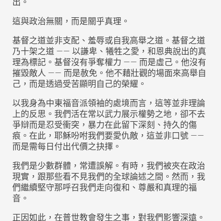
出。
這與政治無關，而是關乎真理。
基督之道並非支配、羞辱或自我高舉之道。基督之道
乃十架之道 —— 以謙卑、犧牲之愛，和恩典說出的真
理為標記。基督沒有爭奪權力 —— 而是虛己。他沒有
摧毀敵人 —— 而是赦免。他不藉壯觀的場面來高舉自
己，而是透過受苦顯明自己的榮耀。
以我身為中東福音派領袖的處境而言，這等並非理論
上的反思。我們活在常以武力展示權勢之地，卻不去
爭辯而是忍受衝突，暴力在此留下深刻、持久的傷
痕。在此，耶穌吩咐我們要愛仇敵，這並非口號 ——
而是需每日付出代價之抉擇。
我們是少數群體，常遭誤解。有時，我們被夾在政治
現實，跟那些看不見我們的全球論述之間。然而，我
們繼續堅守那呼召我們走向復和、尊嚴和真理的福
音。
正因如此，在普世教會發生之事，對我們影響深遠。