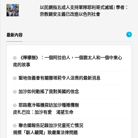
以民調指五成人支持軍隊耶利哥式滅城 | 學者：
宗教錫安主義已改造以色列社會
最新內容
《檸檬樹》：一個阿拉伯人，一個猶太人和一個中東心
底的故事
聖地信義會有關娜塔莉令人沮喪的最新消息
加沙如何動搖了我對美國的信念
耶路撒冷樞機探訪加沙種橄欖樹
皮札巴拉：加沙有愛 渴望生命
聯合國報告記錄加沙兒童死亡情況
規模「駭人聽聞」致嚴重法律問題