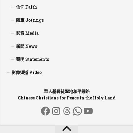
信仰 Faith
隨筆 Jottings
影音 Media
新聞 News
聲明 Statements
影像頻道 Video
華人基督徒聖地和平網絡
Chinese Christians for Peace in the Holy Land
Facebook
Instagram
Threads
WhatsApp
YouTube