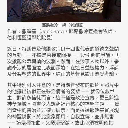
耶路撒冷十架（老旭暉）
作者：撒頌基（Jack Sara，耶路撒冷宣道會牧師、
伯利恆聖經學院院長）
近日，特朗普及他跟教宗良十四世代表的道德之聲間
的互動 —— 不論是直接或間接 —— 所引起的爭議，再
次掀起公眾輿論的波瀾。然而，在涉事人物以外，爭
議牽涉的層面遠比表面深遠：在這日益被權力、浮誇
及分裂塑造的世界中，純正的基督見證正遭受考驗。
其中特別引人注意的，是特朗普發布的照片。照片中
的他擺出彷似正在醫治病者的姿態 —— 就像位救世
主。對許多信徒而言，這不僅是政治宣傳，更已跨進
神學領域。圖畫令人想起福音核心的神聖主題 —— 然
而當中的醫治並非權力展示，而是透過耶穌基督展現
的神聖憐憫。將此意象挪用、自我宣傳、並非無害
—— 這是種扭曲，又褻瀆聖潔，故此必須被明確指