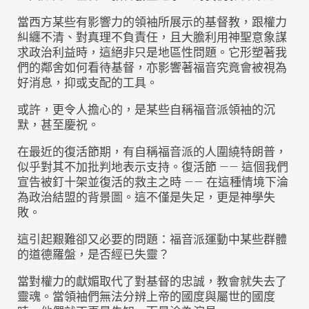
當西方某些有影響力的領袖所展示的基督教，跟權力
糾纏不清、對真理不負責任，且大膽利用神聖意象謀
求政治利益時，這絕非只是地區性問題。它形塑著我
們的鄰舍如何看待基督，亦影響著福音究竟會被視為
好消息，抑或支配的工具。
或許，更令人擔心的，是某些自稱福音派領袖的沉
默，甚至慶祝。
在最近的復活節期，有自稱福音派的人圍繞特朗普，
似乎對其不加批判地表示支持。復活節 —— 這個我們
宣告被釘十架並復活的救主之時 —— 在這種情境下淪
為政治結盟的背景圖。這不僅是失足，更是神學失
敗。
這引起艱難卻又必要的問題：福音派運動中某些群體
的道德羅盤，是否經已失靈？
當對權力的獻媚取代了對基督的忠誠，教會就失去了
靈魂。當領袖們無法分辨上帝的國度與屬世的國度