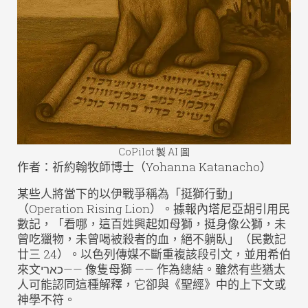
CoPilot 製 AI 圖
作者：祈約翰牧師博士（Yohanna Katanacho）
某些人將當下的以伊戰爭稱為「挺獅行動」
（Operation Rising Lion）。據報內塔尼亞胡引用民
數記，「看哪，這百姓興起如母獅，挺身像公獅，未
曾吃獵物，未曾喝被殺者的血，絕不躺臥」（民數記
廿三 24）。以色列傳媒不斷重複該段引文，並用希伯
來文כארי—— 像隻母獅 —— 作為總結。雖然有些猶太
人可能認同這種解釋，它卻與《聖經》中的上下文或
神學不符。