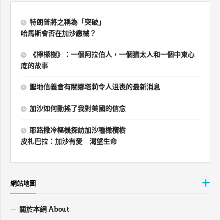
特朗普將之稱為「突破」
哈馬斯會否在加沙繳械？
《檸檬樹》：一個阿拉伯人，一個猶太人和一個中東心
底的故事
聖地信義會有關娜塔莉令人沮喪的最新消息
加沙如何動搖了我對美國的信念
耶路撒冷樞機探訪加沙種橄欖樹
皮札巴拉：加沙有愛 渴望生命
網站地圖
關於本網 About