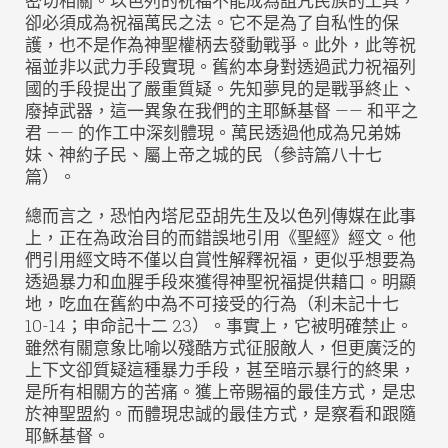
密切相關。以色列的祝福不能成為詛咒民族的工具，
卻必須成為祝福萬民之法。它不是為了自私性的保
護，也不是作為神聖權柄去發動戰爭。此外，此等祝
福並非以武力手段實現。舊約本身對透過武力祝福列
國的手段提出了嚴重質疑。先知夢見的是戰爭終止、
廢掉武器，這一異象在我們的主耶穌基督 —— 和平之
君 —— 的作工中深刻體現。萬民透過他成為兄弟姊
妹、神約子民、屬上帝之城的民（參詩篇八十七
篇）。
總而言之，恐怕內塔尼亞胡先生及以色列傳媒在此事
上，正在為政治目的而錯誤地引用《聖經》經文。他
們引用經文時不僅以自賞性解釋祝福，更似乎想要為
透過暴力和血腥手段來獲得神聖祝福提供藉口。明顯
地，吃血在舊約中為不可接受的行為（利未記十七
10-14；申命記十二 23）。事實上，它被明確禁止。
雖然有關意象比喻以殘酷方式征服敵人，但更廣泛的
上下文卻質疑這種暴力手段，甚至暗示暴行的終果，
是所有相關方的苦痛。獲上帝賜福的最佳方式，是忠
於神聖盟約。而體現忠誠的最佳方式，是察看和跟隨
耶穌基督。