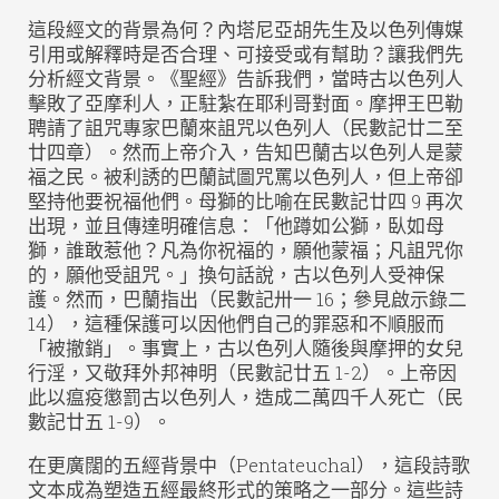
這段經文的背景為何？內塔尼亞胡先生及以色列傳媒
引用或解釋時是否合理、可接受或有幫助？讓我們先
分析經文背景。《聖經》告訴我們，當時古以色列人
擊敗了亞摩利人，正駐紮在耶利哥對面。摩押王巴勒
聘請了詛咒專家巴蘭來詛咒以色列人（民數記廿二至
廿四章）。然而上帝介入，告知巴蘭古以色列人是蒙
福之民。被利誘的巴蘭試圖咒罵以色列人，但上帝卻
堅持他要祝福他們。母獅的比喻在民數記廿四 9 再次
出現，並且傳達明確信息：「他蹲如公獅，臥如母
獅，誰敢惹他？凡為你祝福的，願他蒙福；凡詛咒你
的，願他受詛咒。」換句話說，古以色列人受神保
護。然而，巴蘭指出（民數記卅一 16；參見啟示錄二
14），這種保護可以因他們自己的罪惡和不順服而
「被撤銷」。事實上，古以色列人隨後與摩押的女兒
行淫，又敬拜外邦神明（民數記廿五 1-2）。上帝因
此以瘟疫懲罰古以色列人，造成二萬四千人死亡（民
數記廿五 1-9）。
在更廣闊的五經背景中（Pentateuchal），這段詩歌
文本成為塑造五經最終形式的策略之一部分。這些詩