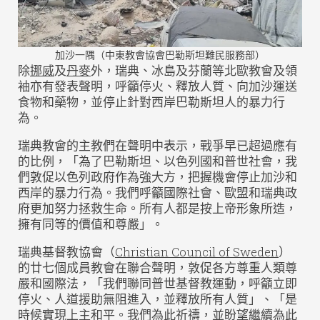
加沙一隅（中東教會協會巴勒斯坦難民服務部）
除
挪威
及
丹麥
外，瑞典、冰島及芬蘭等北歐教會及領
袖亦有發表聲明，呼籲停火、釋放人質、向加沙運送
食物和藥物，並停止針對西岸巴勒斯坦人的暴力行
為。
瑞典教會的主教們在聲明中表示，戰爭早已超過應有
的比例，「為了巴勒斯坦、以色列國和普世社會，我
們敦促以色列政府作為強大方，把握機會停止加沙和
西岸的暴力行為。我們呼籲國際社會、歐盟和瑞典政
府更加努力拯救生命。所有人都是按上帝形象所造，
擁有同等的價值和尊嚴」。
瑞典基督教協會（
Christian Council of Sweden
）
的廿七個成員教會在聯合聲明，敦促各方尊重人類尊
嚴和國際法，「我們聯同普世基督教運動，呼籲立即
停火、人道援助無阻進入，並釋放所有人質」、「是
時候實現上主和平。我們為此祈禱，並盼望繼續為此