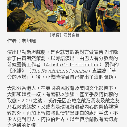
《承諾》演員謝幕
作者：老旭暉
演出巴勒斯坦戲劇，是否就等於為對方做宣傳？昨晚
看了由黃朗然策劃，以粵語演出，由巴人有分參與的
前線藝術工作者（
Artists On the Frontline
）製作的
《
承諾
》（
The Revolution’s Promise
，直譯為「革
命的承諾」）後，小聚時演員自己提出了這個問題。
大部分香港人，在英國殖民教育及美國文化影響下，
大都和拜登一樣，有著親以崇猶，甚至乎反阿仇穆的
取態。2019 之後，或許是因為敵之敵乃我友及敵之友
乃我敵的緣故，又或者是環境將潛藏內心的價值觀擴
散於外，再加上習慣將世情非黑即白的處理手法，不
少人更對巴人、阿拉伯世界，以至伊斯蘭教有著切膚
之痛般的仇恨。