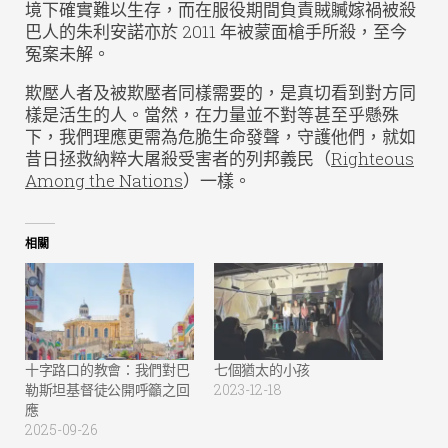
境下確實難以生存，而在服役期間負責賊贓嫁禍被殺
巴人的朱利安諾亦於 2011 年被蒙面槍手所殺，至今
冤案未解。
欺壓人者及被欺壓者同樣需要的，是真切看到對方同
樣是活生的人。當然，在力量並不對等甚至乎懸殊
下，我們理應更需為危脆生命發聲，守護他們，就如
昔日拯救納粹大屠殺受害者的列邦義民（
Righteous
Among the Nations
）一樣。
相關
十字路口的教會：我們對巴
七個猶太的小孩
勒斯坦基督徒公開呼籲之回
2023-12-18
應
2025-09-26