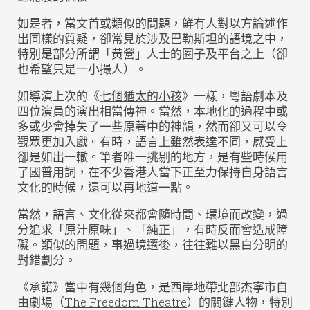
如是者，當文首或類似的問題，鮮有人對以方論述作
出同樣的質疑，卻常見於涉及巴勒斯坦的語境之中，
特別是部分所謂「黃營」人士的圈子及平台之上（卻
也希望只是一小撮人）。
如導演上次的《
七個猶太的小孩
》一樣，粵語劇本及
四位演員的演出相當傳神。當然，本地化的過程中或
多或少會掉失了一些原著中的神韻，然而卻又可以令
觀眾更加入戲。有時，語言上雖然表達不同，感受上
卻是如出一轍。筆者唯一挑剔的地方，是有些時候用
了國普用詞，在不少香港人當下正至力保持自身語言
文化的時候，還可以再地道一點。
當然，語言、文化從來都會隨時間、環境而改變，過
分追求「原汁原味」、「純正」，有時反而會造成障
礙。類似的問題，事過境遷後，往往難以黑白分明的
對錯劃分。
《承諾》當中有幾個角色，是西岸地帶北部杰寧市自
由劇場（
The Freedom Theatre
）的關鍵人物，特別