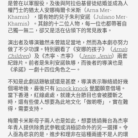
是曾在以軍服役，及後與阿拉伯基督徒結婚並成為人
權鬥士的猶太人安娜梅爾卡米斯（Arna Mer-
Khamis），還有她的兒子朱利安諾（Juliano Mer-
Khamis）。其餘的十二位人物，每一位也都帶著自
己獨一無二，卻又是活在佔領下的常見故事。
演出者及導演雖然未曾踏足當地，然而為本劇亦努力
做了不少功課。特別觀看了《安娜的孩子》（
Arna’s
Children
）及《杰寧、杰寧》（
Jenin, Jenin
）兩套
紀錄片。前者是朱利安諾執導，而後者的導演也是
《承諾》一劇十四位角色之一。
不知是此劇話題敏感還是甚麼，導演表示聯絡過好幾
個場地後，最後只有
knock knock
覺閣
願意借場。
當下香港，紅線處處，就連大台節目也會被腰斬之
時，還有些傻人想要為此地文化「做啲嘢」，實在難
得，需要支持。
梅爾卡米斯母子兩人也是如此，想要透過舞台為杰寧
年青人提供除勇武參戰或消極認命外的另一選擇。令
人亟為悲哀的是，進步和理非在這種兩邊不是人的環