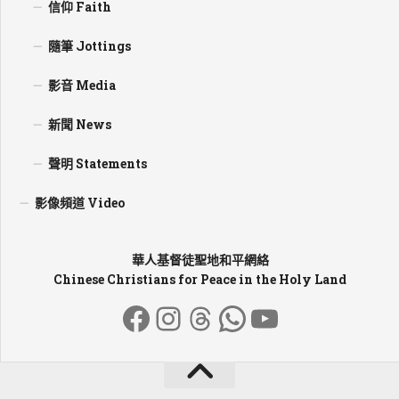
信仰 Faith
隨筆 Jottings
影音 Media
新聞 News
聲明 Statements
影像頻道 Video
華人基督徒聖地和平網絡
Chinese Christians for Peace in the Holy Land
Facebook
Instagram
Threads
WhatsApp
YouTube