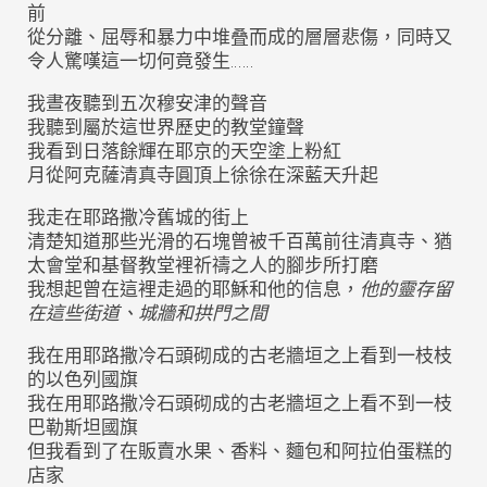
前
從分離、屈辱和暴力中堆叠而成的層層悲傷，同時又
令人驚嘆這一切何竟發生……
我晝夜聽到五次穆安津的聲音
我聽到屬於這世界歷史的教堂鐘聲
我看到日落餘輝在耶京的天空塗上粉紅
月從阿克薩清真寺圓頂上徐徐在深藍天升起
我走在耶路撒冷舊城的街上
清楚知道那些光滑的石塊曾被千百萬前往清真寺、猶
太會堂和基督教堂裡祈禱之人的腳步所打磨
我想起曾在這裡走過的耶穌和他的信息，
他的靈
存
留
在這些街道、城牆和拱門之間
我在用耶路撒冷石頭砌成的古老牆垣之上看到一枝枝
的以色列國旗
我在用耶路撒冷石頭砌成的古老牆垣之上看不到一枝
巴勒斯坦國旗
但我看到了在販賣水果、香料、麵包和阿拉伯蛋糕的
店家