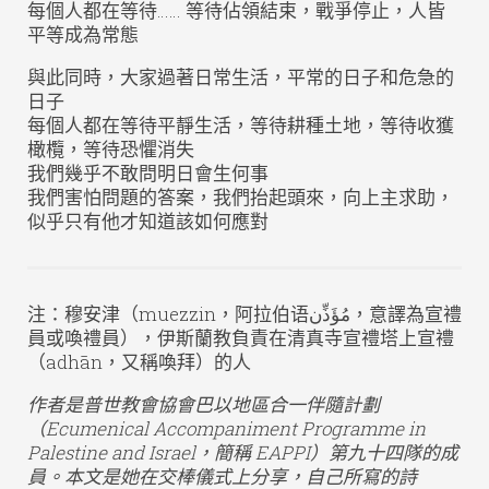
每個人都在等待…… 等待佔領結束，戰爭停止，人皆
平等成為常態
與此同時，大家過著日常生活，平常的日子和危急的
日子
每個人都在等待平靜生活，等待耕種土地，等待收獲
橄欖，等待恐懼消失
我們幾乎不敢問明日會生何事
我們害怕問題的答案，我們抬起頭來，向上主求助，
似乎只有他才知道該如何應對
注：穆安津（muezzin，阿拉伯语مُؤَذِّن‎，意譯為宣禮
員或喚禮員），伊斯蘭教負責在清真寺宣禮塔上宣禮
（adhān，又稱喚拜）的人
作者是普世教會協會巴以地區合一伴隨計劃
（Ecumenical Accompaniment Programme in
Palestine and Israel，簡稱 EAPPI）第九十四隊的成
員。本文是她在交棒儀式上分享，自己所寫的詩