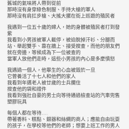
舊城的氣味將人帶到從前
那時沒有身穿綠色制服、手持大槍的軍人
那時沒有肩扛步槍、大搖大擺在街上巡遊的殖民者
我遇到一位五十歲的婦人，她的身體被殖民者打到發
紫
我看到小男孩被軍人截停，被迫脫掉汗衫、分腿而
站、舉起雙手、靠在牆上、接受搜查，而他的朋友們
就在旁邊，等候成為下一位被查的
當軍人放他們走時，這些小男孩的內心是多麼憤怒
我遇過一個人，他畢生的心血被毀於一旦
它曾養活了十七人和他們的家人
我看到年邁老人被廿歲的士兵攔住
搜查他的袋和證件
我看到強壯自豪的男士向等待通過檢查站的汽車兜售
塑膠玩具
每個人都在等待……
帶著香料、糕點、銀器和絲綢的商人；應能自由玩耍
的孩子，在學校等他們的老師；想要上班工作的男人