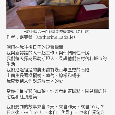
巴以地區合一伴隨計劃交棒儀式（老旭暉）
作者：嘉芙蓮（Catherine Esdaile）
深印在我往後日子的短暫瞬間
我與新認識的人一起工作，與他們同住一房
我們每天探訪巴勒斯坦人，見證他們在村落和城市的
生活
我們沿途經過的農田舖有幾百年歷史的石階
上面生長著橄欖樹、葡萄、檸檬和橘子
我感受到人們對這片土地的愛
當你把目光移向山頂，你會看到殖民點、圍著欄的住
宅區和紅頂建築
我們聽到的故事來自今天、來自昨天、來自 10 月 7
日之後、來自 67 年，來自「災難」，也來自受創之