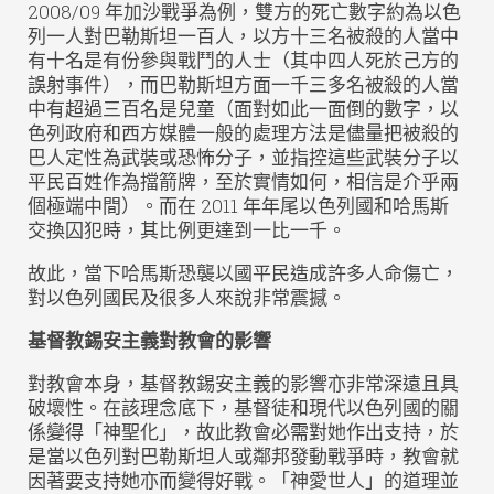
2008/09 年加沙戰爭為例，雙方的死亡數字約為以色
列一人對巴勒斯坦一百人，以方十三名被殺的人當中
有十名是有份參與戰鬥的人士（其中四人死於己方的
誤射事件），而巴勒斯坦方面一千三多名被殺的人當
中有超過三百名是兒童（面對如此一面倒的數字，以
色列政府和西方媒體一般的處理方法是儘量把被殺的
巴人定性為武裝或恐怖分子，並指控這些武裝分子以
平民百姓作為擋箭牌，至於實情如何，相信是介乎兩
個極端中間）。而在 2011 年年尾以色列國和哈馬斯
交換囚犯時，其比例更達到一比一千。
故此，當下哈馬斯恐襲以國平民造成許多人命傷亡，
對以色列國民及很多人來說非常震撼。
基督教錫安主義對教會的影響
對教會本身，基督教錫安主義的影響亦非常深遠且具
破壞性。在該理念底下，基督徒和現代以色列國的關
係變得「神聖化」，故此教會必需對她作出支持，於
是當以色列對巴勒斯坦人或鄰邦發動戰爭時，教會就
因著要支持她亦而變得好戰。「神愛世人」的道理並