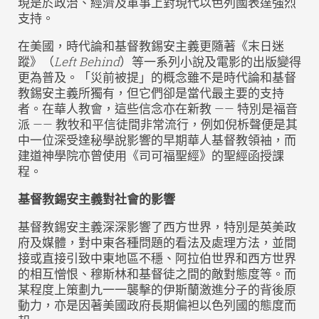
現是於政治、經濟及軍事上對現代以色列國表達強烈
支持。
在美國，時代論和基督教錫安主義更隨著《末日迷
蹤》（
Left Behind
）等一系列小說及電影的出版變得
更為普及。「災前被提」的概念雖不是時代論和基督
教錫安主義所獨有，但它們卻是當代最主要的支持
者。在華人教會，這些信念亦在新教 —— 特別是福音
派 —— 教牧和平信徒間非常流行，例如倪柝聲便是其
中一位深受達秘學說影響的早期華人基督教領袖，而
建道神學院亦曾使用《司可福聖經》的聖經函授課
程。
基督教錫安主義對社會的影響
基督教錫安主義深深影響了西方世界，特別是英美政
府及媒體，對中東各種問題的看法及處理方法，並間
接或直接引致中東地區不穩、阿拉伯世界和西方世界
的相互憎恨、穆斯林和基督徒之間的敵對態度等。而
某程度上策劃九一一襲擊的伊斯蘭激進分子的背後原
動力，亦是因著美國政府長期偏袒以色列國的態度而