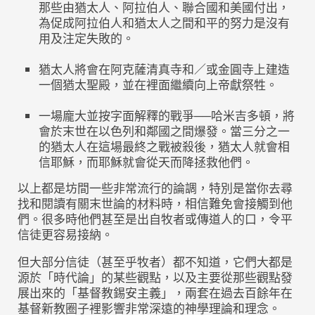
那些由猶太人、阿拉伯人、聯合國和美國付出，
為促成阿拉伯人和猶太人之間和平的努力是沒有
用及注定失敗的。
猶太人將會在阿克薩清真寺和／或金圓寺上建造
一個猶太聖殿，並在裡面繼續向上帝獻祭牲。
一場龐大並按字面解釋的戰爭──哈米吉多頓，將
會於末世在以色列和鄰國之間爆發。當三分之一
的猶太人在這場最終之戰被殺後，猶太人就會相
信耶穌，而耶穌就會從天而降拯救他們。
以上都是坊間一些非常流行的論調，特別是當你去尋
找和閱讀有關末世論的材料時，相信難免會接觸到他
們。很多時他們甚至是出自牧者或傳道人的口，令平
信徒更容易接納。
但大部分信徒（甚至乎牧者）都不知道，它們大都是
源於「時代論」的某些觀點，以及主要從那些觀點發
展出來的「基督教錫安主義」，兩套在過去百餘年在
基督新教圈子裡影響非常深遠的神學理論和理念。