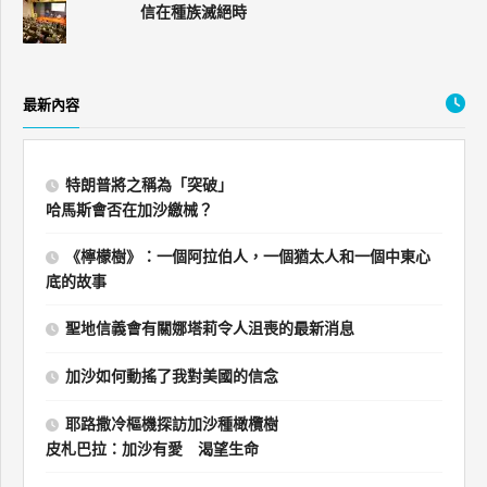
信在種族滅絕時
最新內容
特朗普將之稱為「突破」
哈馬斯會否在加沙繳械？
《檸檬樹》：一個阿拉伯人，一個猶太人和一個中東心
底的故事
聖地信義會有關娜塔莉令人沮喪的最新消息
加沙如何動搖了我對美國的信念
耶路撒冷樞機探訪加沙種橄欖樹
皮札巴拉：加沙有愛 渴望生命