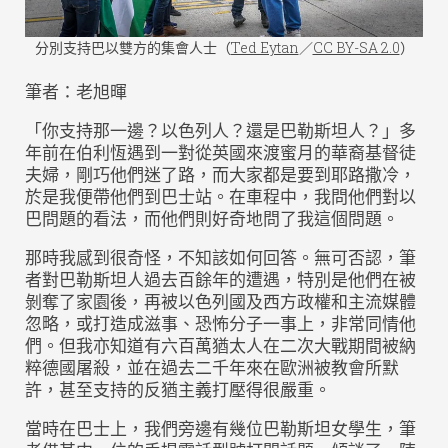
分別支持巴以雙方的集會人士（
Ted Eytan
／
CC BY-SA 2.0
）
筆者：老旭暉
「你支持那一邊？以色列人？還是巴勒斯坦人？」多
年前在伯利恆遇到一對從英國來渡蜜月的華裔基督徒
夫婦，剛巧他們迷了路，而大家都是要到耶路撒冷，
於是我便帶他們到巴士站。在車程中，我問他們對以
巴問題的看法，而他們則好奇地問了我這個問題。
那時我感到很奇怪，不知該如何回答。無可否認，筆
者對巴勒斯坦人過去百餘年的遭遇，特別是他們在被
剝奪了家園後，再被以色列國及西方政權和主流媒體
忽略，或打造成滋事、恐怖分子一事上，非常同情他
們。但我亦知道有六百萬猶太人在二次大戰期間被納
粹德國屠殺，並在過去二千年來在歐洲被教會所默
許，甚至支持的反猶主義打壓得很嚴重。
當時在巴士上，我們旁邊有幾位巴勒斯坦女學生，筆