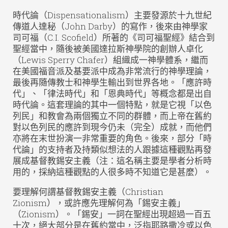
時代論（Dispensationalism）主要發源於十九世紀
傳道人達秘（John Darby）的寫作，後來由神學家
司可福（C.I. Scofield）所著的《司可福聖經》結合到
聖經當中，隨後被美國達拉斯神學院的創辦人卓化
（Lewis Sperry Chafer）組織成一神學體系，繼而
在美國福音派及基要派中成為非常流行的神學理論，
最後再隨傳教士和神學生輸出到世界各地。「應許時
代」、「律法時代」和「恩典時代」等概念都是出自
時代論。這套理論的其中一個特點，就是它視「以色
列民」和教會為兩個獨立不同的群體，而上帝在舊約
對以色列民的應許到現今仍未（完全）成就，而他們
亦將在末世扮演一非常重要的角色。後來，部分「時
代論」的支持者及持類似想法的人跟據這種觀點再發
展成基督教錫安主義（注：這名稱主要是學者分析時
用的，採納這種觀點的人很多時不知道它是甚麼）。
要理解何謂基督教錫安主義（Christian
Zionism），或許應先理解何為「錫安主義」
（Zionism）。「錫安」一詞在聖經出現超過一百五
十次，絕大部分是在舊約當中，泛指耶路撒冷或以色