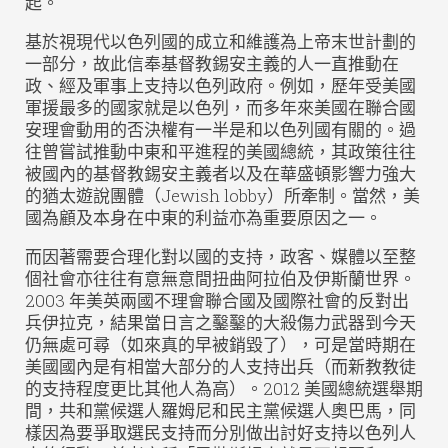
起。
基於視現代以色列國的成立和維護為上帝末世計劃的
一部分，故此信奉基督教錫安主義的人一直推動在
政、經及軍事上支持以色列政府。例如，歷年受美國
軍援最多的國家就是以色列，而多年來美國在聯合國
安理會動用的否決權有一半是和以色列國有關的。過
往曾嘗試推動中東和平進程的美國總統，其政策往往
被國內的基督教錫安主義者以及在華盛頓影響力強大
的猶太遊說團體（Jewish lobby）所牽制。當然，美
國為顧及本身在中東的利益亦為重要原因之一。
而因著需要合理化對以國的支持，政客、媒體以至整
個社會亦往往有意無意間扭曲阿拉伯及伊斯蘭世界。
2003 年美英兩國不理會聯合國及國際社會的反對出
兵伊拉克，結果當日言之鑿鑿的大殺傷力武器到今天
仍無處可尋（如來真的早被銷毀了），可是當時期在
美國國內是有相當大部分的人支持出兵（而新教教徒
的支持程度更比其他人為高）。2012 美國總統選舉期
間，共和黨候選人羅姆尼和民主黨候選人奧巴馬，同
樣因為要爭取選民支持而分別做出討好支持以色列人