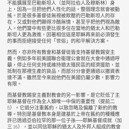
不能擴展至巴勒斯坦人（並阿拉伯人及穆斯林）身
上，因為一旦把他們人性化的話，整個理念就會被動
搖。於是很多基督徒無視被欺壓的巴勒斯坦人的存
在，又或對他們顯得冷酷無情，甚至乎把他們視為敵
人。他們當中有些更比很多住在當地的猶太人和巴勒
斯坦人更為激進，因著相信這是耶穌再來前必須發生
的事而拒絕接受任何「世俗」的和平解決方案。
然而，亦非所有教會和基督徒皆支持基督教錫安主
義。例如多年前美國聯合衛理公會就在大會中通過呼
籲，停止任何支持或維持猶太殖民區的經濟援助，並
抵制在那裡生產的貨品，而部分分會更通過以撤資表
達不滿。雖然至今來說他們在美國仍屬少數，影響力
有限。
而基督教錫安主義對教會的另一影響，是它貶低了主
耶穌基督在作為全人類唯一中保的重要性（提前二
5）。它過分注重舊約，以致忽略及偏離了新約的教
導。特別是基督教本身是建基於上帝在舊約的種種應
許已透過亞伯拉罕的那一位子孫──耶穌基督成就（加
三 16），並以同信耶穌的猶太人及外邦人組成的教會