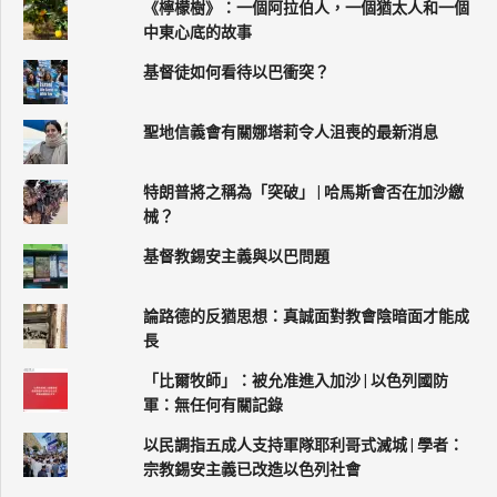
《檸檬樹》：一個阿拉伯人，一個猶太人和一個
中東心底的故事
基督徒如何看待以巴衝突？
聖地信義會有關娜塔莉令人沮喪的最新消息
特朗普將之稱為「突破」 | 哈馬斯會否在加沙繳
械？
基督教錫安主義與以巴問題
論路德的反猶思想：真誠面對教會陰暗面才能成
長
「比爾牧師」：被允准進入加沙 | 以色列國防
軍：無任何有關記錄
以民調指五成人支持軍隊耶利哥式滅城 | 學者：
宗教錫安主義已改造以色列社會