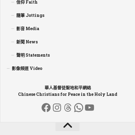
信仰 Faith
隨筆 Jottings
影音 Media
新聞 News
聲明 Statements
影像頻道 Video
華人基督徒聖地和平網絡
Chinese Christians for Peace in the Holy Land
Facebook
Instagram
Threads
WhatsApp
YouTube