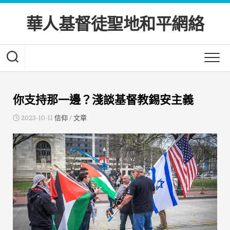
Skip
to
華人基督徒聖地和平網絡
content
你支持那一邊？淺談基督教錫安主義
2023-10-11
信仰
/
文章