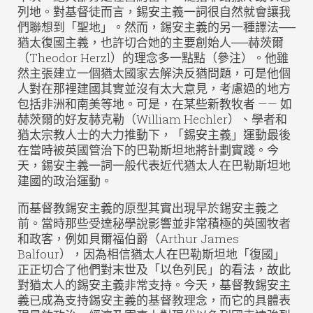
列地。對基督徒而言，錫安主義一詞很自然就會讓我
們聯想到「聖地」。然而，錫安主義的另一種譯法──
猶太復國主義，也許切合她的主要創始人──赫茨爾
（Theodor Herzl）的理念多一點點（參注）。他雖
然主張建立一個猶太國家去解決反猶問題，可是他個
人對在那裡建國其實並沒有太大意見，考慮過的地方
包括非洲和南美等地。可是，在某些新教牧者 —— 如
赫茨爾的好友赫克勒（William Hechler）、學者和
猶太宗教人士的大力推動下，「錫安主義」運動最後
在當時被英國管治下的巴勒斯坦地將計劃實踐。今
天，錫安主義一詞一般代表近代猶太人在巴勒斯坦地
建國的政治運動。
而基督教錫安主義的原型其實出現早於錫安主義之
前。當時那些受達秘學說影響並非常積極的英國牧者
和政客，例如貝爾福伯爵（Arthur James
Balfour），因為相信猶太人在巴勒斯坦地「復國」
正正切合了他們對末世及「以色列民」的看法，故此
對猶太人的錫安主義非常支持。今天，基督教錫安主
義已成為支持錫安主義的基督教理念，而它的具體表