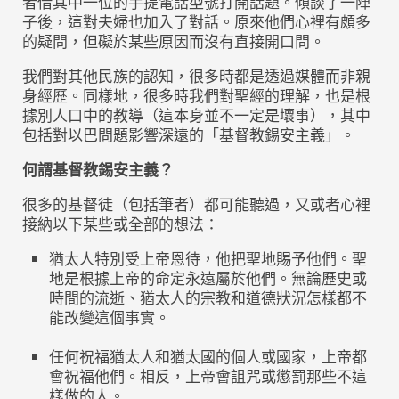
者借其中一位的手提電話型號打開話題。傾談了一陣
子後，這對夫婦也加入了對話。原來他們心裡有頗多
的疑問，但礙於某些原因而沒有直接開口問。
我們對其他民族的認知，很多時都是透過媒體而非親
身經歷。同樣地，很多時我們對聖經的理解，也是根
據別人口中的教導（這本身並不一定是壞事），其中
包括對以巴問題影響深遠的「基督教錫安主義」。
何謂基督教錫安主義？
很多的基督徒（包括筆者）都可能聽過，又或者心裡
接納以下某些或全部的想法：
猶太人特別受上帝恩待，他把聖地賜予他們。聖
地是根據上帝的命定永遠屬於他們。無論歷史或
時間的流逝、猶太人的宗教和道德狀況怎樣都不
能改變這個事實。
任何祝福猶太人和猶太國的個人或國家，上帝都
會祝福他們。相反，上帝會詛咒或懲罰那些不這
樣做的人。