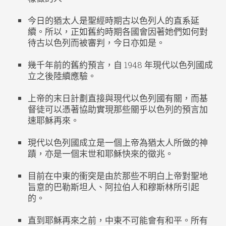
今日的猶太人是聖經時期古以色列人的直系延
續。所以，正如舊約時期各國會因著她們如何對
待古以色列而被審判，今日亦如是。
幾千年前的舊約預言，自 1948 年現代以色列國成
立之後陸續應驗。
上帝的末日計劃直接與現代以色列國有關，而基
督徒可以憑著協助實現那些關乎以色列的預言加
速耶穌再來。
現代以色列國成立是一個上帝為猶太人所做的神
蹟，亦是一個末世和耶穌快來的徵兆。
目前在中東的衝突是由於那些不明白上帝對聖地
旨意的巴勒斯坦人、阿拉伯人和穆斯林所引起
的。
直到耶穌再來之前，中東不可能會有和平。所有