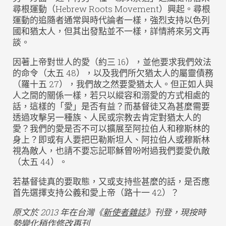
尋根運動（Hebrew Roots Movement）興起。尋根
運動的追隨者通常與時代論者一樣，強烈支持以色列
國和猶太人，但其出發點並不一樣，詳情將來另文再
談。
因著上帝對世人的愛（約三 16），並他要求我們效法
的命令（太五 48），以及我們所欠猶太人的屬靈債務
（羅十五 27），我們故之然要愛猶太人。但正如人與
人之間的關係一樣，若只以縱容和溺愛的方式相處的
話，這樣的「愛」是否有益？而基督徒又為甚麼需要
透過攻擊另一種族、人民或宗教去肯定對猶太人的
愛？我們的愛是否不可以擴展至阿拉伯人和穆斯林的
身上？即或有人要把巴勒斯坦人、阿拉伯人或穆斯林
視為敵人，也請不要忘記耶穌曾吩咐過我們要愛仇敵
（太五 44）。
若基督徒真的要取態，又或支持些甚麼的話，是否應
首先選擇支持公義和愛上帝（路十一 42）？
原文於 2013 年在台灣《
新使者雜誌
》
刊登，現按時
勢變化稍作修改再刊