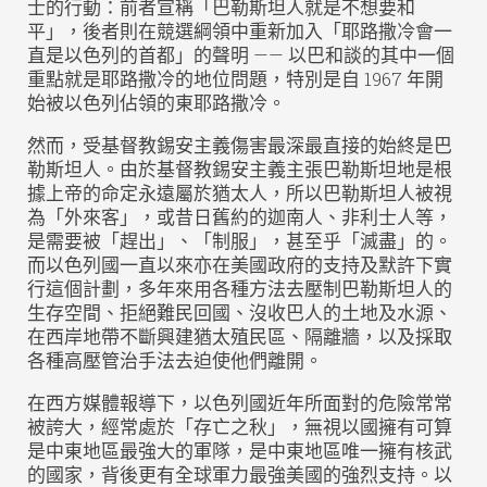
士的行動：前者宣稱「巴勒斯坦人就是不想要和
平」，後者則在競選綱領中重新加入「耶路撒冷會一
直是以色列的首都」的聲明 —— 以巴和談的其中一個
重點就是耶路撒冷的地位問題，特別是自 1967 年開
始被以色列佔領的東耶路撒冷。
然而，受基督教錫安主義傷害最深最直接的始終是巴
勒斯坦人。由於基督教錫安主義主張巴勒斯坦地是根
據上帝的命定永遠屬於猶太人，所以巴勒斯坦人被視
為「外來客」，或昔日舊約的迦南人、非利士人等，
是需要被「趕出」、「制服」，甚至乎「滅盡」的。
而以色列國一直以來亦在美國政府的支持及默許下實
行這個計劃，多年來用各種方法去壓制巴勒斯坦人的
生存空間、拒絕難民回國、沒收巴人的土地及水源、
在西岸地帶不斷興建猶太殖民區、隔離牆，以及採取
各種高壓管治手法去迫使他們離開。
在西方媒體報導下，以色列國近年所面對的危險常常
被誇大，經常處於「存亡之秋」，無視以國擁有可算
是中東地區最強大的軍隊，是中東地區唯一擁有核武
的國家，背後更有全球軍力最強美國的強烈支持。以