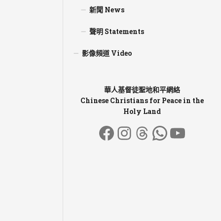
新聞 News
聲明 Statements
影像頻道 Video
華人基督徒聖地和平網絡
Chinese Christians for Peace in the
Holy Land
Facebook
Instagram
Threads
WhatsA
YouT