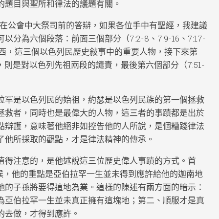
的題目與聖所和律法的議題有關。
在公會中大祭司前的答辯，如果各位手中有聖經，我建議
六個段落：前面三個部分（7:2-8、7:9-16、7:17-
摩西，這三個以色列民歷史敍事中的重要人物，接下來第
50），則是對以色列先祖兩段的譴責，最後第六個部分（7:51-
拉罕是以色列民的始祖，約瑟是以色列民族的第一個拯救
拯救者，同時也是最偉大的人物，這三者的事蹟都是出於
點辯護，意味著他絕非如控告他的人所說，是個糟踐律法
了他所採取的觀點，才是律法精神的傳承。
值得注意的，是他述說這三位歷史偉人事蹟的方式。首
的時候，他的重點是亞伯拉罕一生並未得到應許給他的迦南地
他的子孫將要得這地為業。這樣的陳述有兩方面的暗示：
為亞伯拉罕一生並未真正擁有這塊地；第二、順服才是真
的去做，才得到應許。