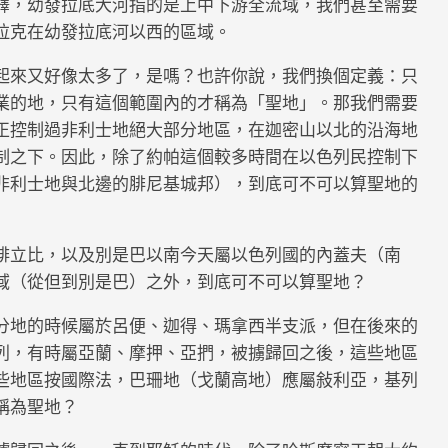
釋，幼發拉底大河指的是上中下游全流域，我們甚至需要
拉克在幼發拉底河以西的區域。
起來又好像太多了，是嗎？也許你說，我們換個定義：只
業的地，只有這個範圍內的才稱為「聖地」。那我們需要
正控制過非利士地絕大部分地區，在迦密山以北的沿海地
制之下。因此，除了約帕這個較多時間在以色列民控制下
非利士地與北邊的腓尼基城邦），到底可不可以算聖地的
腓立比，以及別是巴以南今天屬以色列國的內蓋夫（南
域（從但到別是巴）之外，到底可不可以算聖地？
分地的時候屬於呂便、迦得、瑪拿西半支派，但在後來的
列，有時屬亞蘭、摩押、亞捫，被擄歸回之後，這些地區
些地區按國際法，巴珊地（戈蘭高地）應屬敍利亞，基列
稱為聖地？