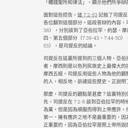
「糟踐聖所和律法」，顯示他們所爭辯
面對這些控告，
徒 7:2-53
記敍了司提反
各位翻到這個部分。這段答辯的內容，可以分為
38），分別談到了亞伯拉罕、約瑟、
四、第五個部分（7:39-43、7:44-
53），是司提反的結論。
司提反在這裏所提到的三個人物，亞伯
者，摩西則是以色列民族史上最偉大的
摩西五經。司提反用這些人物為他的觀
的人，相反地，訴諸這些歷史，正說明
那麼，司提反的觀點是甚麼？這裏特別
先，司提反在 7:2-8 談到亞伯拉罕
為業，但是因為順服而得到上帝應許，
第一、擁有應許之地不是最重要的，因
正重要的，因為亞伯拉罕是照上帝所說