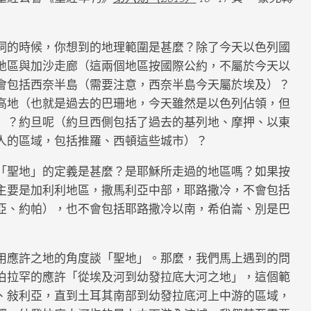
詞的時候，你想到的地理範圍是甚麼？除了今天以色列國
地區與加沙走廊（這兩個地區按國際公約，不屬於今天以
會包括西奈半島（需要注意，西奈半島今天屬於埃及）？
高地（也就是過去的巴珊地，今天雖然是以色列佔領，但
）？約旦呢（約旦西側包括了過去的基列地、摩押、以東
人的區域，包括推羅、西頓這些城市）？
「聖地」的定義是甚麼？是耶穌所走過的地區嗎？如果按
主要是加利利地區，撒馬利亞中部，耶路撒冷，不會包括
亞、約帕），也不會包括耶路撒冷以南，希伯崙、別是巴
用應許之地的角度談「聖地」。那麼，我們馬上遇到的問
1 給亞伯拉罕的應許「從埃及河到幼發拉底大河之地」，這個範
、敍利亞，直到土耳其南部到幼發拉底河上中游的區域，