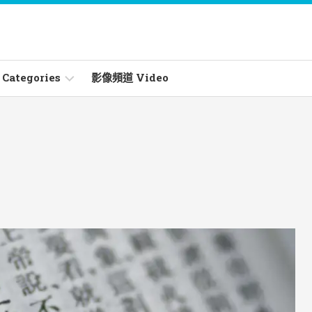
ategories
影像頻道 Video
ities
les
s