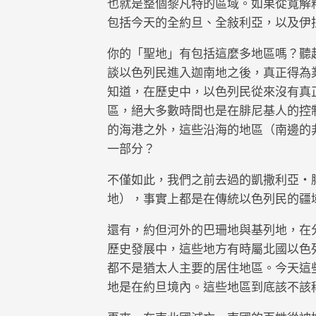
也就是整個黎凡特的區域。如果從寬解
包括今天的全約旦、全敍利亞，以及伊
你的「聖地」有包括這麼多地區嗎？聽
談以色列民進入迦南地之後，真正得為
知道，在歷史中，以色列民從來沒有真
區，絕大多數時間也是在腓尼基人的控
的海港之外，這些沿海的地區（南邊的
一部分？
不僅如此，我們之前去過的凱撒利亞・
地），事實上都是在傳統以色列民的疆
還有，約但河外的巴珊地與基列地，在
歷史發展中，這些地方有時屬北國以色
都不是猶太人主要的居住地區。今天這
地是在約旦境內。這些地區到底該不該