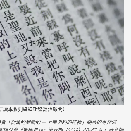
ngs
a
ments
研讀本系列總編輯暨翻譯顧問）
經特會「從舊約到新約 — 上帝盟約的巡禮」閉幕的專題演
聖經公會《聖經年刊》
第六期（2019）
40-47 頁， 蒙允轉