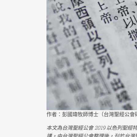
Faith
隨
筆
Jotti
影
音
Medi
新
聞
News
聲
明
State
作者：彭國瑋牧師博士（台灣聖經公會
本文為台灣聖經公會 2019 以色列聖
講，由台灣聖經公會整理後，刊於台灣