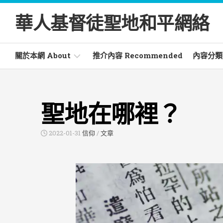
Skip
to
華人基督徒聖地和平網絡
content
關於本網 About
推介內容 Recommended
內容分類 C
電
活
郵
動
聖地在哪裡？
通
Activ
訊
Newsletter
文
2022-01-31
信仰
/
文章
章
常
Artic
見
詞
書
彙
籍
Glossary
Book
信
仰