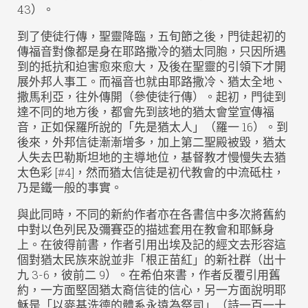
43）。
到了使徒行傳，聖靈降臨，五旬節之後，門徒起初的
傳福音對像都是身在耶路撒冷的猶太同胞，只因所遇
到的抵抗和迫害愈來愈大，及後在聖靈的引領下才開
展外邦人事工。而福音也就由耶路撒冷、猶太全地、
撒馬利亞，往外傳開（參使徒行傳）。起初，門徒到
達不同的地方後，都會先到該地的猶太會堂宣傳福
音，正如保羅所說的「先是猶太人」（羅一 16）。到
後來，外邦信徒漸漸增多，加上第二聖殿被毀，猶太
人失去巴勒斯坦地的主導地位，基督教才慢慢失去猶
太色彩 [#4]，然而猶太信徒是初代教會的中流砥柱，
乃是鐵一般的事實。
與此同時，不同的新約作者亦在各書信中多次將舊約
中對以色列民及彌賽亞的描述套用在教會和耶穌身
上。在彼得前書，作者引用出埃及記的經文去形容這
個對猶太民族來說並非「根正苗紅」的新社群（出十
九 3-6，彼前二 9）。在希伯來書，作者反覆引用舊
約，一方面堅固猶太裔信徒的信心，另一方面說明耶
穌是「以麥基洗德的體系永遠為祭司」（詩一百一十