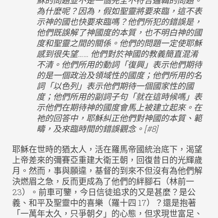
穌的問題並不是一個完全不符合邏輯的問題。
為什麼呢？因為，假如聖靈將要來臨，這不表
示神的國也快要來臨嗎？他們所犯的錯誤是，
他們既誤解了神國度的本質，也不明白神的國
度和聖靈之間的關係。他們的問題一定使耶穌
感到很失望…… 他們對於神國的教義簡直混淆
不清。他們所用的動詞「復興」表示他們期待
的是一個政治及領域性的國度；他們所用的名
詞「以色列」表示他們期待一個國家性的國
度；他們所用的副詞子句「就在這時候嗎」表
示他們在期待神的國度會馬上被建立起來。在
祂的回答中，耶穌糾正他們對神國的本質、範
疇，及來臨時間的錯誤觀念。[#8]
耶穌在世時的猶太人，活在羅馬帝國統治底下，渴望
上帝差來的彌賽亞重建大衛王朝，回復昔日的光輝歲
月。然而，事與願違，基督的到來不但沒有為他們解
決燃眉之急，反而更成為了他們的絆腳石（林前一
23）。前車可鑒，今日信徒追求的又是甚麼？是公
義、和平及聖靈中的喜樂（羅十四 17）？還是抱著
「一萬年太久，只爭朝夕」的心態，但求現世富足、