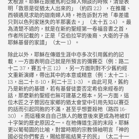
太根源。耶穌在跟撒馬利亞婦人傾談的時候，清楚表
明「救恩是從猶太人出來的」（約四 22），在推羅、
西頓遇見求助的迦南婦人時，祂告訴對方祂「奉差遣
只到以色列家迷失的羊那裏去。」（太十五 24）。最
為清楚不過的，就是在新約聖經第一卷福音書之首，
作者所記載的，正是「亞伯拉罕的後裔、大衛的子孫
耶穌基督的家譜」（太一 1）。
除此以外，耶穌在傳道生涯中亦多次引用舊約的記
載，一方面表明自己就是所預言的彌賽亞（例：路二
十二 37，賽五十三 12），另一方面則對不少舊約經
文重新演繹，帶出其中的本意或精意（例：太十二 1-
13，出二十 8-10，利二十三 1-3）。由此可見，舊約
乃是新約的基礎，若有基督徒要否定希伯來經卷的
話，那麼新約聖經也無可建基之根本。另一方面，這
位木匠之子曾因在家鄉的猶太會堂中引用先知以賽亞
的話而引起同胞的不滿，甚至乎想要殺祂（路四 16-
30），而這種來自自己族人的敵意後來更成為祂被釘
十字架的歷史原因之一。在祂傳道生涯的末段，耶穌
更以葡萄園的比喻，對當時期的宗教領袖明言「神的
國必從你們奪去，賜給那能結果子的民」（太二十一