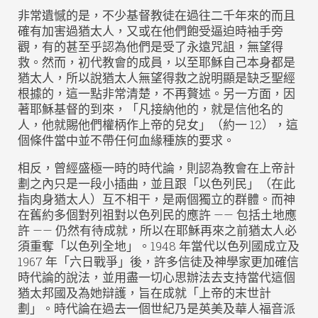
非常遺憾的是，不少基督教徒在過往二千年來的而且
確有加害過猶太人，又或在他們飽受逼迫時袖手旁
觀，有的甚至乎認為他們是受了永遠咒詛，無望得
救。然而，初代教會的成員，以至耶穌自己本身都是
猶太人，所以說猶太人無望得救之說明顯是缺乏聖經
根據的，這一點非常清楚，不再贅述。另一方面，因
著耶穌基督的到來，「凡接納他的，就是信他名的
人，他就賜他們權柄作上帝的兒女」（約一 12），這
個條件當中並不帶任何血緣種族的要求。
相反，曾經盛極一時的時代論，則認為教會在上帝計
劃之內只是一段小插曲，並且跟「以色列民」（在此
指肉身猶太人）互不相干，是兩個獨立的群體。而神
在舊約多個對列祖對以色列民的應許 —— 包括土地應
許 —— 仍然有待成就，所以在耶穌再來之前猶太人必
須重奪「以色列全地」。1948 年當代以色列國成立及
1967 年「六日戰爭」後，許多信徒及神學家更加確信
時代論的說法，並用盡一切心思辦法去支持當代這個
猶太邦國及為她辯護，旨在成就「上帝的末世計
劃」。時代論在過去一個世紀乃是英美及華人福音派