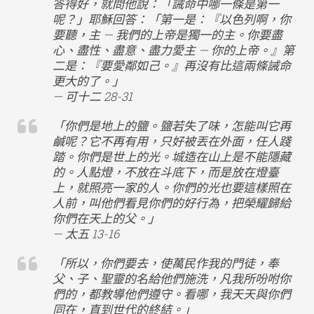
答得好，就問他說：「誡命中哪一條是第一
呢？」耶穌回答：「第一是：『以色列啊，你
要聽，主 — 我們的上帝是獨一的主。你要盡
心、盡性、盡意、盡力愛主 — 你的上帝。』第
二是：『要愛鄰如己。』再沒有比這兩條誡命
更大的了。」
— 可十二 28-31
「你們是地上的鹽。鹽若失了味，怎能叫它再
鹹呢？它不再有用，只好被丟在外面，任人踐
踏。你們是世上的光。城造在山上是不能隱藏
的。人點燈，不放在斗底下，而是放在燈臺
上，就照亮一家的人。你們的光也要這樣照在
人前，叫他們看見你們的好行為，把榮耀歸給
你們在天上的父。」
— 太五 13-16
「所以，你們要去，使萬民作我的門徒，奉
父、子、聖靈的名給他們施洗，凡我所吩咐你
們的，都教導他們遵守。看哪，我天天與你們
同在，直到世代的終結。」