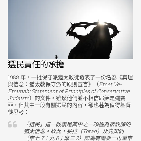
選民責任的承擔
1988 年，一批保守派猶太教徒發表了一份名為《真理
與信念：猶太教保守派的原則宣言》（
Emet Ve-
Emunah: Statement of Principles of Conservative
Judaism
）的文件。雖然他們並不相信耶穌是彌賽
亞，但其中一段有關選民的內容，卻也甚為值得基督
徒思考：
「選民」這一教義是其中之一項極為被誤解的
猶太信念。故此，妥拉（Torah）及先知們
（申七 7；九 6；摩三 2）認為有需要一再重申