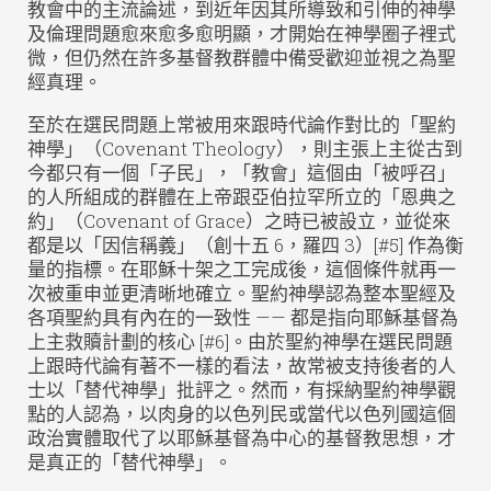
教會中的主流論述，到近年因其所導致和引伸的神學
及倫理問題愈來愈多愈明顯，才開始在神學圈子裡式
微，但仍然在許多基督教群體中備受歡迎並視之為聖
經真理。
至於在選民問題上常被用來跟時代論作對比的「聖約
神學」（Covenant Theology），則主張上主從古到
今都只有一個「子民」，「教會」這個由「被呼召」
的人所組成的群體在上帝跟亞伯拉罕所立的「恩典之
約」（Covenant of Grace）之時已被設立，並從來
都是以「因信稱義」（創十五 6，羅四 3）[#5] 作為衡
量的指標。在耶穌十架之工完成後，這個條件就再一
次被重申並更清晰地確立。聖約神學認為整本聖經及
各項聖約具有內在的一致性 —— 都是指向耶穌基督為
上主救贖計劃的核心 [#6]。由於聖約神學在選民問題
上跟時代論有著不一樣的看法，故常被支持後者的人
士以「替代神學」批評之。然而，有採納聖約神學觀
點的人認為，以肉身的以色列民或當代以色列國這個
政治實體取代了以耶穌基督為中心的基督教思想，才
是真正的「替代神學」。