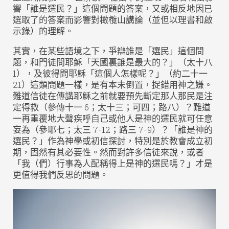
響「誰是選民？」這個問題的答案，又或相反地因已
選取了的答案而影響對橄欖山講論（並但以理書和啟
示錄）的理解。
其實，在某些語境之下，爭辯誰是「選民」這個問
題，和門徒問耶穌「天國裏誰是最大的？」（太十八
1），及彼得問耶穌「這個人怎樣呢？」（約二十一
21）這類問題一樣，是有本末倒置，捉錯用神之嫌。
難道信徒在傳講耶穌之前就要預先斷定那人那民是注
定得救（參傳十一 6；太十三；可四；路八）？難道
一再重覆地大聲疾呼自己或他人是神的選民就可任意
妄為（參耶七；太三 7-12；路三 7-9）？「誰是神的
選民？」作為神學或初信探討，特別是於教會成立初
期，固然有其必要性。然而對許多信徒來說，或者
「我（們）行事為人配稱得上是神的選民嗎？」才是
更值得我們反思的問題。