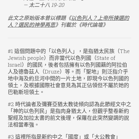
— 太二十八 19-20
此文之原始版本曾以標題《
以色列人？上帝所揀選的
人？選民的神學再思
》刊載於《時代論壇》
#1 這個問題中的「以色列人」，是指猶太民族（The
Jewish people）而非當代以色列國（State of
Israel）的國民，後者包括擁有以色列國籍的阿拉伯
人及德魯茲人（Druze）等。而「聖地」則泛指介乎
地中海及約旦河中間的一片土地，即現今以色列國的
領土，及根據國際社會意見為其正佔領但不屬於她的
巴勒斯坦領土。
#2 時代論者及彌賽亞猶太教徒傾向認為此節經文中之
「神的以色列民」是指肉身猶太人，但觀乎整卷新約
聖經及加拉太書的前文後理，保羅在此突然變調的說
法相當牽強。
#3 這裡所指是新約中之「國度」或「大公教會」