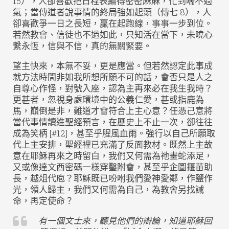
15），人卻喜歡把日程表編得密密麻麻，忙到喘不過
氣；當傳道者說事情的終局強如起頭（傳七 8），人
卻喜歡爭一日之長短，贏在起跑線，事事一步到位。
若然教會、信徒也不過如此，只知活在當下，未曉心
繫永恆，信與不信，真的無關緊要。
望主快來，本無不妥，更是應當。但若然認定此事成
就方法時間非如我所想所願不可的話，會否只是人之
自尊心作怪，對號入座，認為主再來必在我生我時？
更甚者，忽視身處環境中的公義仁愛，甚或指鹿為
馬，巔倒是非，難道才會符合上主心意？任憑己意將
當代事情讀進聖經預言，在歷史上不止一次，卻往往
成為笑柄 [#12]，甚至乎腥風血雨。強行以自己所願取
代上主安排，聖經裡已充滿了反面教材。既然上主故
意在耶穌再來之時留白，我們又何需為祂畫蛇添足，
又或像達文西密碼一樣穿鑿附會，甚至乎企圖揠苗助
長，越俎代庖？耶穌既已吩咐我們愛神愛鄰，作鹽作
光，領人歸主，我們又何需為自己，為教會另找誡
命，再定使命？
有一個文士來，聽見他們的辯論，知道耶穌回