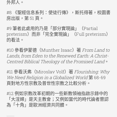
外邦人。
#8 《聖經信息系列：使徒行傳》，斯托得著，校園書
房出版，第 51 頁。
#9 筆者此處用的乃是「部分實現論」（Partial
preterism）而非「完全實現論」（Full preterism）
的看法。
#10 參看伊蒙德（Munther Isaac）著
From Land to
Lands, from Eden to the Renewed Earth: A Christ-
Centred Biblical Theology of the Promised Land
。
#11 參看沃弗（Miroslav Volf）著
Flourishing: Why
We Need Religion in a Globalized World
第 68-69
頁對地方性宗教及普世性宗教之比較分析。
#12 例如宗教改革初期的一些新教領袖指啟示錄中的
「大淫婦」是天主教會；又例如當代的時代論者曾認
為「十角」是歐洲經濟共同體。