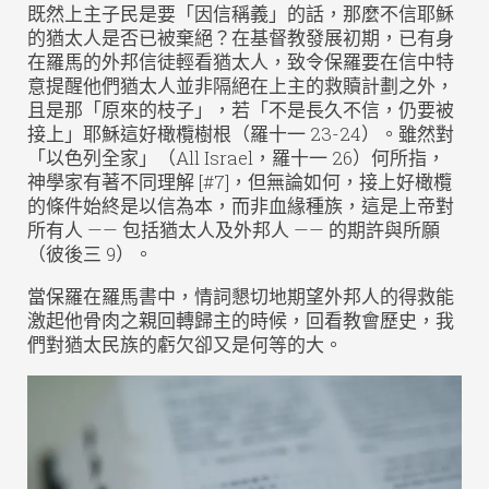
既然上主子民是要「因信稱義」的話，那麼不信耶穌
的猶太人是否已被棄絕？在基督教發展初期，已有身
在羅馬的外邦信徒輕看猶太人，致令保羅要在信中特
意提醒他們猶太人並非隔絕在上主的救贖計劃之外，
且是那「原來的枝子」，若「不是長久不信，仍要被
接上」耶穌這好橄欖樹根（羅十一 23-24）。雖然對
「以色列全家」（All Israel，羅十一 26）何所指，
神學家有著不同理解 [#7]，但無論如何，接上好橄欖
的條件始終是以信為本，而非血緣種族，這是上帝對
所有人 —— 包括猶太人及外邦人 —— 的期許與所願
（彼後三 9）。
當保羅在羅馬書中，情詞懇切地期望外邦人的得救能
激起他骨肉之親回轉歸主的時候，回看教會歷史，我
們對猶太民族的虧欠卻又是何等的大。