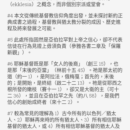
（ekklesia）之概念，而非個別宗派或堂會。
#4 本文從傳統基督教信仰角度出發，並未探討新約正
典成書之過程，基督教與猶太教分裂的成因、歷史進
程及將來發展之可能。
#5 此處所指固然是亞伯拉罕對上帝之信心，卻不代表
信徒在行為見證上毋須負責（參雅各書二章及「保羅
新觀」）。
#6 耶穌基督既是那「女人的後裔」（創三 15），也
是那「末後的亞當」（林前十五 45）。祂是那太初的
道（約一 1），是阿拉法，俄梅戛；首先的，末後
的；是開始，是終結（啟二十二 13）。祂是從耶西之
根所發的嫩枝（賽十一 1），卻又是大衛的主（可十
二 36），並且在亞伯拉罕之先（約八 58），是我們
信心的創始成終者（來十二 2）。
#7 較為常見的理解為 1）古今所有的以色列／猶太
人、2）耶穌再來時的所有猶太人、3）所有相信耶穌
基督的猶太人，或 4）所有相信耶穌基督的猶太人及