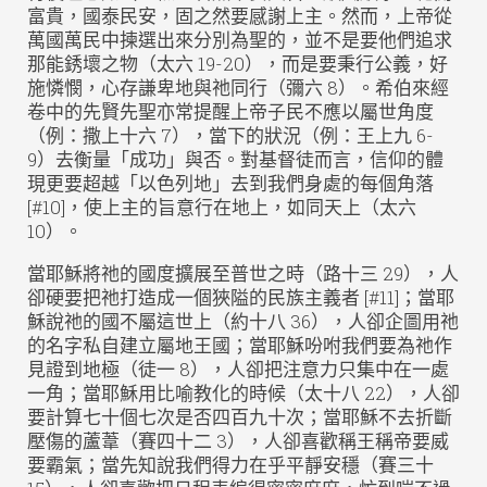
富貴，國泰民安，固之然要感謝上主。然而，上帝從
萬國萬民中揀選出來分別為聖的，並不是要他們追求
那能銹壞之物（太六 19-20），而是要秉行公義，好
施憐憫，心存謙卑地與祂同行（彌六 8）。希伯來經
卷中的先賢先聖亦常提醒上帝子民不應以屬世角度
（例：撒上十六 7），當下的狀況（例：王上九 6-
9）去衡量「成功」與否。對基督徒而言，信仰的體
現更要超越「以色列地」去到我們身處的每個角落
[#10]，使上主的旨意行在地上，如同天上（太六
10）。
當耶穌將祂的國度擴展至普世之時（路十三 29），人
卻硬要把祂打造成一個狹隘的民族主義者 [#11]；當耶
穌說祂的國不屬這世上（約十八 36），人卻企圖用祂
的名字私自建立屬地王國；當耶穌吩咐我們要為祂作
見證到地極（徒一 8），人卻把注意力只集中在一處
一角；當耶穌用比喻教化的時候（太十八 22），人卻
要計算七十個七次是否四百九十次；當耶穌不去折斷
壓傷的蘆葦（賽四十二 3），人卻喜歡稱王稱帝要威
要霸氣；當先知說我們得力在乎平靜安穩（賽三十