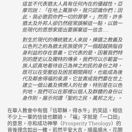
這並不代表猶太人具有任何內在的優越性。亞
摩司說：「在地上萬族中，我只認識你們；因
此，我必懲罰你們一切的罪孽。」然而，許多
猶太及外邦人卻仍然經常誤解這一點，以致一
些現代的思想家提出要摒棄這一信念……
對生於現代的傳統猶太人來說，揀選之教義及
以色列之約為猶太民族提供了一個超越狹隘自
身利益的存在意義。它代表的是，因著我們特
別的歷史以及獨特的傳承，我們可以示範當一
族人認真地看待自己為神之約民的身份之時，
既可以在受壓迫及困苦期間興旺，也能成為後
代及鄰舍得福的泉源。它並責成我們要在世上
建立一個公義及憐憫人的社會，特別是在以色
列地，我們可以在那裡以個人及群體的身份以
身作則，展示何謂「聖約之民，萬邦之光」。
在華人教會中有個「信耶穌，得水牛」的笑話，相信
不少上一輩的信徒也聽過。「福」字就是「一口田」
的意思，亦和成功神學（Prosperity Theology）的
背後理念如出一轍。若然平安大吉，順風順水，花開