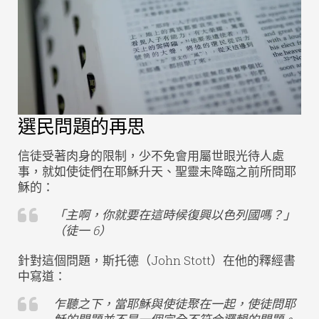
選民問題的再思
信徒受著肉身的限制，少不免會用屬世眼光待人處
事，就如使徒們在耶穌升天、聖靈未降臨之前所問耶
穌的：
「主啊，你就要在這時候復興以色列國嗎？」
（徒一 6）
針對這個問題，斯托德（John Stott）在他的釋經書
中寫道：
乍聽之下，當耶穌與使徒聚在一起，使徒問耶