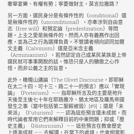
奢華宴樂、有權有勢；寧要做財主，莫言拉撒路？
另一方面，選民身分是有條件性的（conditional）還
是無條件性的（unconditional），亦牽涉到自由意
志（free will）和預定論（predestination）等問
題。上主之愛是無條件的，然而人亦有義務作出回
應，並為己之行為選擇負責。不管讀者傾向認同加爾
文主義（Calvinism）還是亞米念主義
（Arminianism），若然認定自己或某民某族是上帝
選民就可事事開脫的話，惟恐只是人的驕傲之心作
怪，而非公義之主的旨意。
此外，橄欖山講論（The Olivet Discourse，即耶穌
在太二十四、可十三、路二十一的預言）應以「實現
論」（Preterism）—— 指耶穌所言及的主要是祂升
天後至主後七十年在耶路撒冷、猶太地區及羅馬帝國
發生之事（當中包括第二聖殿被毀）[#9] ；還是「未
來派」（Futurism）—— 認為這些預言還未成就，而
時代論者常用它們來解釋目前的中東問題；抑或「歷
史主義」（Historicism）—— 這些預言在教會歷史
上逐漸成就 —— 去解讀，在當下的處境，也會相當影