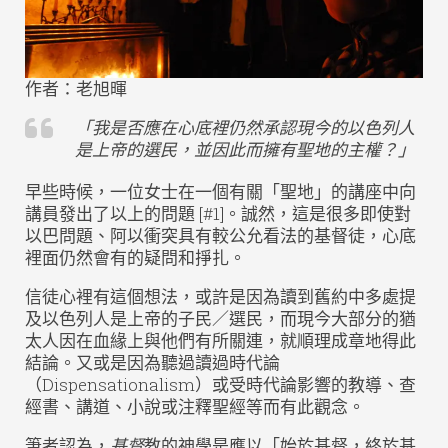
作者：老旭暉
「我是否應在心底裡仍然承認現今的以色列人
是上帝的選民，並因此而擁有聖地的主權？」
早些時候，一位女士在一個有關「聖地」的講座中向
講員發出了以上的問題 [#1]。誠然，這是很多即使對
以巴問題、阿以衝突具有較公允看法的基督徒，心底
裡面仍然會有的疑問和掙扎。
信徒心裡有這個想法，或許是因為讀到舊約中多處提
及以色列人是上帝的子民／選民，而現今大部分的猶
太人因在血緣上與他們有所關連，就順理成章地得此
結論。又或是因為聽過讀過時代論
（Dispensationalism）或受時代論影響的教導、查
經書、講道、小說或注釋聖經等而有此觀念。
筆者認為，
基督
教的神學是應以「始於基督，終於基