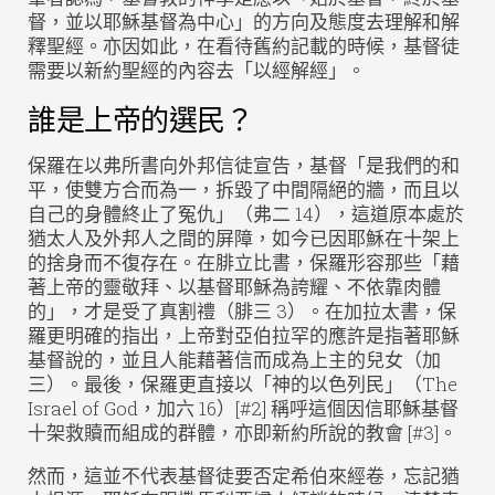
督，並以耶穌基督為中心」的方向及態度去理解和解
釋聖經。亦因如此，在看待舊約記載的時候，基督徒
需要以新約聖經的內容去「以經解經」。
誰是上帝的選民？
保羅在以弗所書向外邦信徒宣告，基督「是我們的和
平，使雙方合而為一，拆毀了中間隔絕的牆，而且以
自己的身體終止了冤仇」（弗二 14），這道原本處於
猶太人及外邦人之間的屏障，如今已因耶穌在十架上
的捨身而不復存在。在腓立比書，保羅形容那些「藉
著上帝的靈敬拜、以基督耶穌為誇耀、不依靠肉體
的」，才是受了真割禮（腓三 3）。在加拉太書，保
羅更明確的指出，上帝對亞伯拉罕的應許是指著耶穌
基督說的，並且人能藉著信而成為上主的兒女（加
三）。最後，保羅更直接以「神的以色列民」（The
Israel of God，加六 16）[#2] 稱呼這個因信耶穌基督
十架救贖而組成的群體，亦即新約所說的教會 [#3]。
然而，這並不代表基督徒要否定希伯來經卷，忘記猶