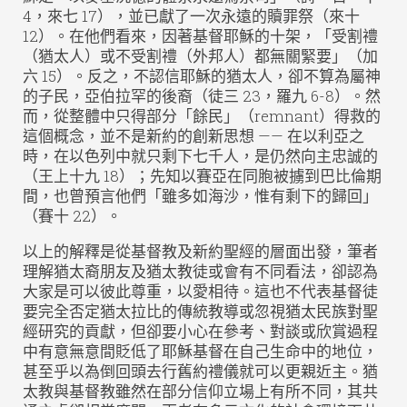
4，來七 17），並已獻了一次永遠的贖罪祭（來十
12）。在他們看來，因著基督耶穌的十架，「受割禮
（猶太人）或不受割禮（外邦人）都無關緊要」（加
六 15）。反之，不認信耶穌的猶太人，卻不算為屬神
的子民，亞伯拉罕的後裔（徒三 23，羅九 6-8）。然
而，從整體中只得部分「餘民」（remnant）得救的
這個概念，並不是新約的創新思想 —— 在以利亞之
時，在以色列中就只剩下七千人，是仍然向主忠誠的
（王上十九 18）；先知以賽亞在同胞被擄到巴比倫期
間，也曾預言他們「雖多如海沙，惟有剩下的歸回」
（賽十 22）。
以上的解釋是從基督教及新約聖經的層面出發，筆者
理解猶太裔朋友及猶太教徒或會有不同看法，卻認為
大家是可以彼此尊重，以愛相待。這也不代表基督徒
要完全否定猶太拉比的傳統教導或忽視猶太民族對聖
經研究的貢獻，但卻要小心在參考、對談或欣賞過程
中有意無意間貶低了耶穌基督在自己生命中的地位，
甚至乎以為倒回頭去行舊約禮儀就可以更親近主。猶
太教與基督教雖然在部分信仰立場上有所不同，其共