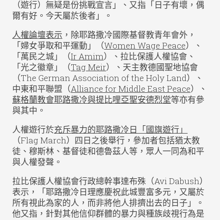
（遊行）無疑是份挑戰宣言」、又指「日子有壞，偶
爾有好。今天屬於後者」。
人權論壇表示
，除耶路撒冷國際基督教青年會外，
「婦女爭取和平運動」（
Women Wage Peace
）、
「萬民之城」（
Ir Amim
）、拉比保護人權協會、
「光之徽章」（
Tag Meir
）、天主教德國聖地協會
（The German Association of the Holy Land）、
中東和平聯盟（
Alliance for Middle East Peace
）、
蘇格蘭教會耶路撒冷與提比哩亞聖安德烈堂
等亦有參
與其中。
人權遊行於
充斥暴力的耶路撒冷日「國旗遊行」
（Flag March）四日之後舉行，參加者包括猶太教
徒、穆斯林、基督徒和德魯茲人等，眾人一同為和平
與人權發聲。
拉比保護人權協會行政總幹事達布殊（Avi Dabush）
表示，「耶路撒冷日理應慶祝此城豐富多元，又屬於
所有視此為家的人，而非將他人排擠出去的日子」。
他又指，針對其他信仰群體的暴力與種族歧視行為是