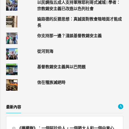
以民調指五成人支持軍隊耶利哥式滅城 | 學者：
宗教錫安主義已改造以色列社會
論路德的反猶思想：真誠面對教會陰暗面才能成
長
你支持那一邊？淺談基督教錫安主義
從河到海
基督教錫安主義與以巴問題
信在種族滅絕時
最新內容
《檸檬樹》：一個阿拉伯人，一個猶太人和一個中東心