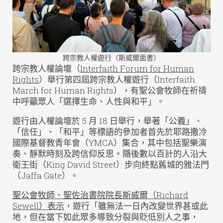
跨宗教人權遊行（斯威爾面書）
跨宗教人權論壇（
Interfaith Forum for Human
Rights
）舉行第四屆跨宗教人權遊行（Interfaith
March for Human Rights），有聖公會牧師在祈禱
中呼籲眾人「選擇生命、人性與和平」。
遊行由人權論壇於 5 月 18 日舉行，舉著「公義」、
「信任」、「和平」等標語的參加者首先於耶路撒冷
國際基督教青年會（YMCA）集合，其中包括聖樂演
奏、靜默時刻及跨信仰反思。隨後數以百計的人沿大
衛王街（King David Street）步向終點舊城的雅法門
（Jaffa Gate）。
聖公會牧師、聖佐治書院院長斯威爾（Richard
Sewell）表示
，遊行「雖無法一日內改變世界甚或此
地，但在當下如此眾多導致分裂與貶低別人之事，