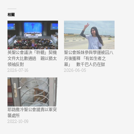
相關
英聖公會議決「聆聽」契機
聖公會姊妹參與學運被囚八
文件大比數通過 親以猶太
月後獲釋 「有如生者之
領袖反對
墓」 數千巴人仍在獄
2026-07-16
2026-06-05
耶路撒冷聖公會譴責以軍突
襲處所
2022-10-09