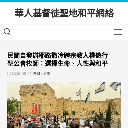
Skip
to
華人基督徒聖地和平網絡
content
民間自發辦耶路撒冷跨宗教人權遊行
聖公會牧師：選擇生命、人性與和平
2026-05-29
信仰
/
新聞