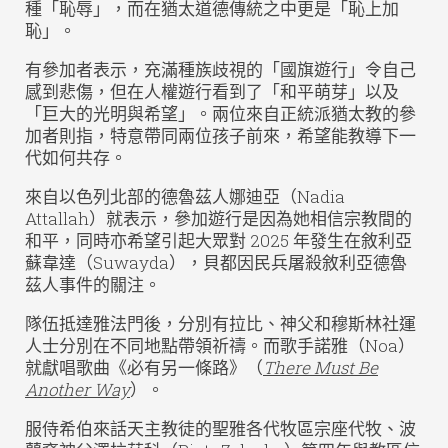
種「恥辱」，而在猶太道德傳統之中更是「恥上加
恥」。
有參加者表示，充滿種族歧視的「國旗遊行」令自己
感到悲傷，但在人權遊行看到了「和平萌芽」以及
「巨大的光明與希望」。兩位來自正統派猶太教的參
加者則指，特意帶同兩位孩子前來，希望能教導下一
代如何共存。
來自以色列北部的德魯茲人娜迪亞（Nadia
Attallah）就表示，參加遊行是因為她相信宗教間的
和平，同時亦希望引起大眾對 2025 年發生在敘利亞
蘇韋達（Suwayda），貝都因民兵屠殺敘利亞德魯
茲人事件的關注。
隊伍抵達雅法門後，分別有拉比、神父和穆斯林社運
人士分別在不同地點帶領祈禱。而歌手諾雅（Noa）
就獻唱歌曲《必有另一條路》（
There Must Be
Another Way
）。
服侍希伯來話天主教徒的聖雅各代牧區宗座代牧、波