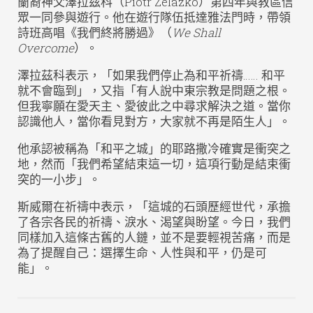
蘭裔神父澤拉茲科（Piotr Zelazko）第四年與教區信
眾一同參與遊行。他在遊行隊伍抵達雅法門時，帶領
詩班高唱《我們終將勝過》（
We Shall
Overcome
）。
澤拉茲科表示，「如果我們停止為和平祈禱…… 和平
就不會臨到」，又指「有人說中東宗教是問題之根。
但我寧願在愛天主、愛彼此之中尋求解決之道。當你
認識他人，當你看見對方，大家就不再是陌生人」。
他承認被稱為「和平之城」的耶路撒冷確實是衝突之
地，然而「我們希望結束這一切，這項行動是結束衝
突的一小步」。
斯威爾在祈禱中表示，「這城的石頭歷經世代，承擔
了各宗各民的祈禱、淚水、渴望與盼望。今日，我們
同樣加入這條古舊的人鏈，並不是要輕視苦痛，而是
為了提醒自己：選擇生命、人性與和平，仍是可
能」。