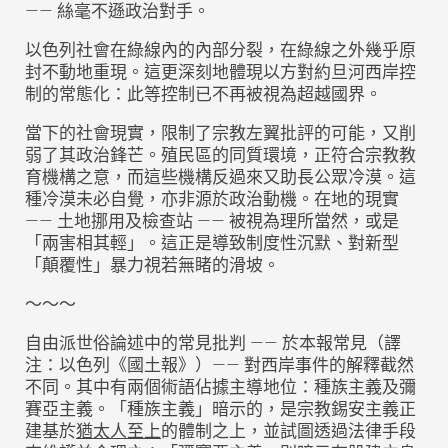
—— 絲毫不遜政治對手。
以色列社會在綠線內的內部分裂，在綠線之外幾乎原
封不動地重現。這更深刻地體現以方對約旦河西岸控
制的常態化：此等控制已不再被視為超越國界。
當下的社會現實，限制了宗教左翼批評的可能，又削
弱了其政治鋒芒。殖民區的同質環境，正符合宗教教
育機構之意，而這些機構反過來又助長公眾冷漠。這
種冷漠未必自覺，亦非源於政治動機。在地的現實
—— 土地挪用及檢查站 —— 被視為理所當然，或是
「兩害相其輕」。這正是導致制度性沉默、對新型
「顛覆性」暴力視若無睹的滑坡。
～～～
自由派世俗論述中的常見批判 —— 於本報常見（譯
注：以色列《國土報》）—— 對西岸事件的解釋截然
不同。其中有兩個術語佔據主導地位：種族主義及彌
賽亞主義。「種族主義」暗示的，是宗教錫安主義正
建基於
猶太人至上
的體制之上，並試圖透過法律手段