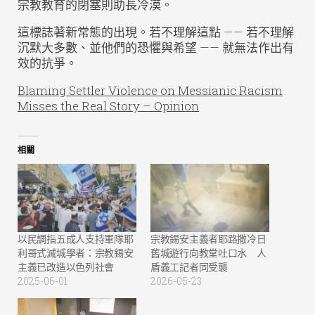
宗教教育的閉塞則助長冷漠。
這標誌著新常態的出現。若不理解這點 —— 若不理解
沉默大多數、並他們的恐懼與希望 —— 就無法作出有
效的抗爭。
Blaming Settler Violence on Messianic Racism
Misses the Real Story – Opinion
相關
以民調指五成人支持軍隊耶
宗教錫安主義者耶路撒冷日
利哥式滅城學者：宗教錫安
舊城遊行向教堂吐口水 人
主義已改造以色列社會
盾義工記者同受襲
2025-06-01
2026-05-23