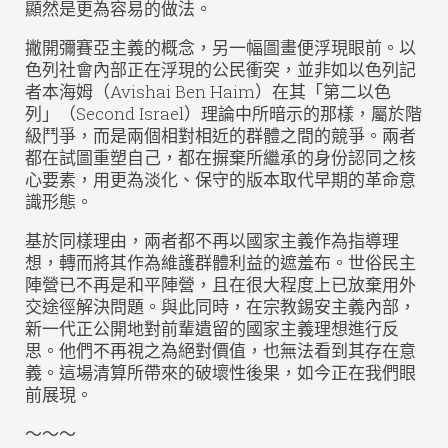
顯然是更為容易的做法。
撇開彌賽亞主義的概念，另一幅圖畫便浮現眼前。以
色列社會內部正在浮現的公民衝突，並非如以色列記
者本海姆（Avishai Ben Haim）在其「第二以色
列」（Second Israel）理論中所暗示的那樣，屬於階
級鬥爭，而是兩個相對相近的群體之間的競爭。兩者
都在試圖重塑自己，都在摒棄所繼承的身份認同之核
心要素，用更為淡化、保守的版本取代早期的革命意
識形態。
基於同樣理由，兩者都不再以國家主義作為指導理
想，轉而將其作為維護群體利益的遮羞布。世俗民主
陣營已不再是和平陣營，且在很大程度上已放棄用外
交途徑解決問題。與此同時，在宗教錫安主義內部，
新一代正公開地對前輩遺留的國家主義理想進行反
思。他們不再視之為絕對價值，也無法看到其存在意
義。這場清算所帶來的破壞性後果，如今正在我們眼
前展現。
～～～