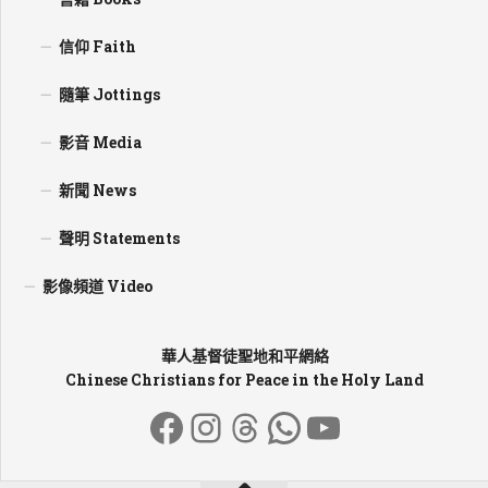
信仰 Faith
隨筆 Jottings
影音 Media
新聞 News
聲明 Statements
影像頻道 Video
華人基督徒聖地和平網絡
Chinese Christians for Peace in the Holy Land
Facebook
Instagram
Threads
WhatsApp
YouTube