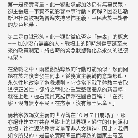
第一是務實考量。此一觀點承認加沙仍有無辜民眾，
卻主張這一事實不能影響軍事行動。何解？因為巴勒
斯坦社會被視為普遍支持恐怖主義，平民處於共謀者
的灰色地帶。
第二是意識形態。此一觀點徹底否定「無辜」的概念
—— 加沙沒有無辜的人。戰場上的即時創傷蔓延至未
來的政策制定，將暫時的緊急狀態轉化為永久的道德
框架。
在激戰之中，兩種觀點導致的行動可能類似，然而問
題在於之後會發生何事。從務實主義轉向意識形態，
永久性地改變了遊戲規則。它從當下戰爭體驗中支取
道德正當性，卻將之轉化為重置整個體系的新基準。
就在上週，極右議員克羅伊澤在國會宣稱：「在杰
寧，沒有無辜平民。在杰寧，沒有無辜兒童。」
倘若宗教錫安主義的世界觀在 10 月 7 日崩塌了，那
亦絕非建立在共存基礎上的世界觀。過往的任何溫和
立場，往往源於務實考量而非人文精神。因此，我們
如今所見的，是基於實際考量而導致的國家主義瓦