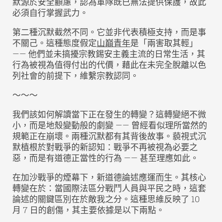
默源於安全顧慮，認為軍隊既已無法提供保護，故此
必須自行掌握武力。
第二種沉默截然不同。它並非代表積極支持，而是事
不關己。這種態度假定
山巔青年
是「兩害取其輕」
—— 他們並未搞擾宗教錫安主義主流的日常生活，其
行為被視為值得付出的代價，藉此在未完全脫離以色
列社會的前提下，維繫宗教認同。
～～～
我們該如何解讀當下正在發生的轉變？這轉變絕不微
小，而是地殼變動般的劇變 —— 曾經看似理所當然的
規範正在崩壞。兩種沉默都有其背後故事。藐視式沉
默植根於對戰爭的新認知：戰爭不再被視為必要之
惡，而是有道德正當性的行為 —— 甚至理應如此。
在加沙戰爭的煙幕下，新道德論述應運而生。其核心
轉變在於：當國際法區分戰鬥人員與平民之時，這套
論述的關鍵區別在於敵我之分。這種思維反映了 10
月 7 日的創傷，其主要依據是以下兩點。