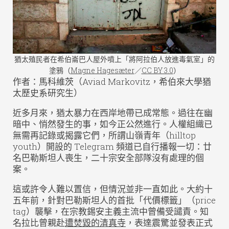
猶太殖民者在希伯崙巴人屋外噴上「將阿拉伯人放進毒氣室」的
塗鴉（
Magne Hagesæter
／
CC BY 3.0
）
作者：馬科維茨（Aviad Markovitz，希伯來大學猶
太歷史系研究生）
近多月來，猶太暴力在西岸地帶已成常態。過往在幽
暗中、悄然發生的事，如今正公然進行。人權組織已
無需再記錄或揭露它們，所謂山嶺青年（hilltop
youth）開設的 Telegram 頻道已自行播報一切：廿
名巴勒斯坦人喪生，二十宗安全部隊沒有處理的個
案。
這或許令人難以置信，但情況並非一直如此。大約十
五年前，針對巴勒斯坦人的首批「代價標籤」（price
tag）襲擊，在宗教錫安主義主流中曾備受譴責。知
名拉比曾親赴
遭焚毀的清真寺
，表達震驚並發表正式