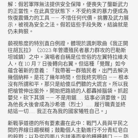
解：假若軍隊無法提供安全保障，便喪失了壟斷武力
的正當性。在此真空狀態下，不受約束的暴力便成為
恢復震懾力的工具 —— 不惜任何代價。挑釁及武力展
示，被視為安全之法。假若這些手段失敗，結論就是
仍未夠狠。
藐視態度的特別直白例證，體現於諷刺歌曲《我正開
往胡瓦拉》（2023 年曾遭殖民者暴力群攻的巴勒斯
坦城鎮）之中。演唱者自稱是位世俗的左翼特拉維夫
人，在 10 月 7 日後轉向右翼。但這種「覺醒」如今
蘊含著新的意義：「我帶著一群殖民者，出門去解決
幾個納粹。是花了幾年時間，但我終究明白 —— 根本
沒有所謂和平，那只是給傻瓜們聽的大謊言。所以我
把槍管伸出窗外，開始把路過的人都轟掉腦袋。抓起
嬰兒，砍下其頭 —— 不是用鋸…… 這事必須要做。因
為他長大後會成為沙希德（烈士）…… 履行職責並終
結這一切…… 我正在為我的國家犧牲自己。」
新戰爭道德的所有要素盡在此中：戰鬥人員與平民之
間的界線日趨模糊；鼓勵個人主動進行不分青紅皂白
的殺戮；以及從四面八方拼湊而來的種種藉口 —— 防