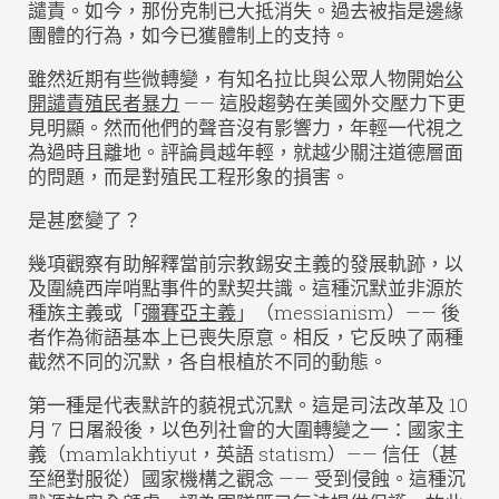
譴責。如今，那份克制已大抵消失。過去被指是邊緣
團體的行為，如今已獲體制上的支持。
雖然近期有些微轉變，有知名拉比與公眾人物開始
公
開譴責殖民者暴力
—— 這股趨勢在美國外交壓力下更
見明顯。然而他們的聲音沒有影響力，年輕一代視之
為過時且離地。評論員越年輕，就越少關注道德層面
的問題，而是對殖民工程形象的損害。
是甚麼變了？
幾項觀察有助解釋當前宗教錫安主義的發展軌跡，以
及圍繞西岸哨點事件的默契共識。這種沉默並非源於
種族主義或「
彌賽亞主義
」（messianism）—— 後
者作為術語基本上已喪失原意。相反，它反映了兩種
截然不同的沉默，各自根植於不同的動態。
第一種是代表默許的藐視式沉默。這是司法改革及 10
月 7 日屠殺後，以色列社會的大圍轉變之一：國家主
義（mamlakhtiyut，英語 statism）—— 信任（甚
至絕對服從）國家機構之觀念 —— 受到侵蝕。這種沉