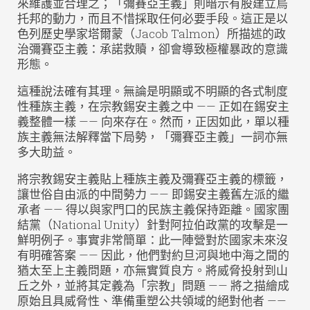
來維護並合理之；「彌賽亞主義」則暗示有股建立烏
托邦的動力，而且不惜採取任何必要手段。這正是以
色列歷史學家塔爾蒙（Jacob Talmon）所描述的政
治彌賽亞主義：承諾救贖，卻會導致極權暴政的意識
形態。
這種說法確有其理。無論是明顯或不明顯的各式制度
性種族主義，在宗教錫安主義之中 —— 正如在錫安主
義整體一樣 —— 向來存在。然而，正因如此，單以種
族主義無法解釋當下局勢，「彌賽亞主義」一詞亦無
多大助益。
將宗教錫安主義貼上種族主義及彌賽亞主義的標籤，
讓世俗自由派的中間勢力 —— 即錫安主義舊左派的繼
承者 —— 得以與家門口的民族主義保持距離。國家團
結黨（National Unity）針對阿拉伯政黨的攻擊是一
鮮明例子。事實非常簡單：此一陣營對於國家未來沒
有明確答案 —— 因此，他們對約旦河與地中海之間的
猶太至上主義問題，亦無實質良方。將威脅投射到山
丘之外，並將其定義為「宗教」問題 —— 將之描繪成
原始且具威脅性、準備重塑公共領域的絕對他者 ——