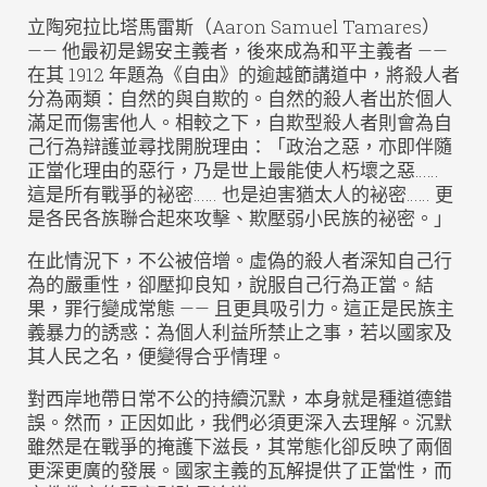
立陶宛拉比塔馬雷斯（Aaron Samuel Tamares）
—— 他最初是錫安主義者，後來成為和平主義者 ——
在其 1912 年題為《自由》的逾越節講道中，將殺人者
分為兩類：自然的與自欺的。自然的殺人者出於個人
滿足而傷害他人。相較之下，自欺型殺人者則會為自
己行為辯護並尋找開脫理由：「政治之惡，亦即伴隨
正當化理由的惡行，乃是世上最能使人朽壞之惡……
這是所有戰爭的袐密…… 也是迫害猶太人的袐密…… 更
是各民各族聯合起來攻擊、欺壓弱小民族的袐密。」
在此情況下，不公被倍增。虛偽的殺人者深知自己行
為的嚴重性，卻壓抑良知，說服自己行為正當。結
果，罪行變成常態 —— 且更具吸引力。這正是民族主
義暴力的誘惑：為個人利益所禁止之事，若以國家及
其人民之名，便變得合乎情理。
對西岸地帶日常不公的持續沉默，本身就是種道德錯
誤。然而，正因如此，我們必須更深入去理解。沉默
雖然是在戰爭的掩護下滋長，其常態化卻反映了兩個
更深更廣的發展。國家主義的瓦解提供了正當性，而