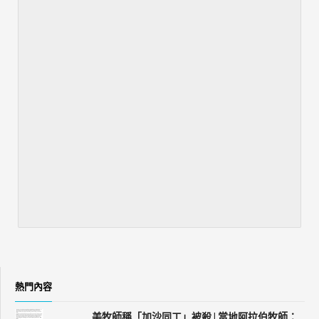
熱門內容
美牧師稱「加沙同工」被殺 | 當地阿拉伯牧師：