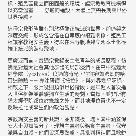
樣，殖民區孤立而田園般的環境，讓宗教教育機構得
以充當溫室 —— 舒適的蛹殼，大體上無需長期與世俗
世界接觸。
這種宗教形態雖有別於極端正統派的世界，卻仍與之
深度交織，形成包含潛在自卑感的複雜關係。殖民工
程讓宗教錫安主義，得以在荒野腹地建立起本土化極
端正統派的臨時飛地。
更廣泛而言，普通宗教錫安主義青年的成長歷程，彷
彿是對猶太社會其他群體的局部浸潤。在高中或猶太
經學院（yeshiva）度過的時光，往往宛如濃烈的哈
雷迪體驗 —— 專注研讀《托拉》，與外界幾乎隔絕。
相較之下，服兵役則類似世俗階段：是年輕人首次進
入世俗框架並體驗獨立生活的時刻。當然，並非所有
猶太經學院都位於綠線之外，而其地理位置也不一定
反映拉比或學生們的政治觀點。
宗教錫安主義的新共識，並非鐵板一塊。其中涵蓋保
安人士與知識分子、理想主義者與務實主義者、保守
派與自由派。他們皆深思熟慮、具批判精神而且敏銳