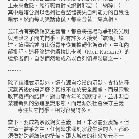
止未來危險、履行職責對抗絕對邪惡（「納粹」）。
其中還暗含對以色列社會整體喪失自制能力的自覺性
暗示。然而每則笑話背後，都蘊含著一絲真相。
並非所有宗教錫安主義者，都會將這場戰爭視為光明
與黑暗之子間的鬥爭，卻有許多人接受「震懾」論
述。這種論述將山嶺青年從負擔轉化為資產，中和內
部批評。這種論述也讓拉比卡漢（Meir Kahane）的
繼承者們，自然而然地成為以色列領導階層之一。
～～～
除了藐視式沉默外，還有源自冷漠的沉默。支持這種
沉默背後的是甚麼？其根不在於安全顧慮，而是宗教
教育機構的結構。對山嶺青年的沉默守則，並非源自
某種新興的激進意識形態，而是源於社會保守主義
—— 專注其它鬥爭，相對容易得多。
當下，要成為宗教錫安主義一員，未必需要虔誠。但
在這一體系之中，任何追求深刻宗教生活的人，都必
須做好跨越綠線的準備。跟大城市的社會多元不一