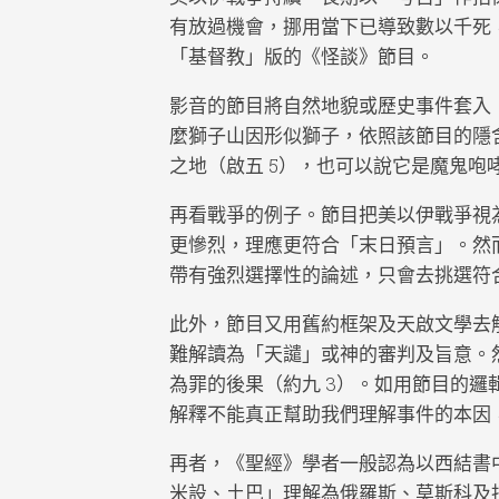
有放過機會，挪用當下已導致數以千死
「基督教」版的《怪談》節目。
影音的節目將自然地貌或歷史事件套入
麼獅子山因形似獅子，依照該節目的隱
之地（啟五 5），也可以說它是魔鬼咆
再看戰爭的例子。節目把美以伊戰爭視
更慘烈，理應更符合「末日預言」。然
帶有強烈選擇性的論述，只會去挑選符
此外，節目又用舊約框架及天啟文學去
難解讀為「天譴」或神的審判及旨意。
為罪的後果（約九 3）。如用節目的
解釋不能真正幫助我們理解事件的本因
再者，《聖經》學者一般認為以西結書
米設、土巴」理解為俄羅斯、莫斯科及