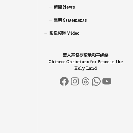
新聞 News
聲明 Statements
影像頻道 Video
華人基督徒聖地和平網絡
Chinese Christians for Peace in the
Holy Land
Facebook
Instagram
Threads
WhatsA
YouT