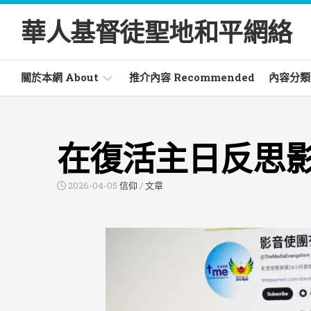
Skip
to
華人基督徒聖地和平網絡
content
關於本網 About
推介內容 Recommended
內容分類 C
電
活
郵
動
在復活主日反思
通
Activ
訊
Newsletter
文
2026-04-05
信仰
/
文章
章
常
Artic
見
詞
書
彙
籍
Glossary
Book
信
仰