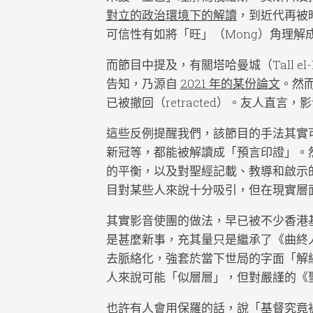
對立的政治環境下的解讀
，到近代再被
可信性有如將「旺」（Mong）角理解成
而節目中提及，有關塔哈曼城（Tall 
告知，乃源自
2021 年的某份論文
。然
已被撤回（retracted）。友人直
這些反例提醒我們，該節目的手法其實
新冠等，都能被解讀成「預言印證」。
的平衡，以及對聖經記載、教導和啟示
目對某些人來說十分吸引，但在現實層
其實影音使團的做法，早已被不少香港
是甚麼新事，充其量只是繼承了《曲終
去脈絡化，強套於當下世局的字面「解
人來說可能「似層層」，但對嚴謹的《
也許有人會用保羅的話，說「基督究竟