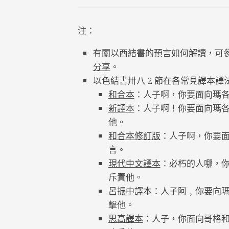
注：
有關以西結書的預言如何解讀，可參看
分享
。
以色結書卅八 2 節在各常見譯本
和合本
：人子啊，你要面向瑪
新譯本
：人子啊！你要面向瑪
他。
和合本修訂版
：人子啊，你要
言。
現代中文譯本
：必朽的人哪，
斥責他。
呂振中譯本
：人子阿﹐你要向
擊他。
思高譯本
：人子，你面向哥格