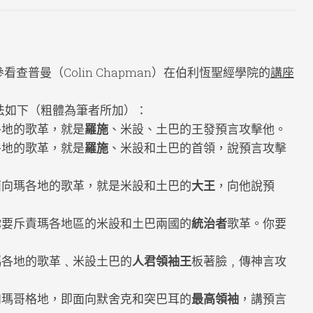
查普曼（Colin Chapman）在伯利恆聖經學院的
講座
譯法如下（粗體為筆者所加）：
各地的歌革，就是
羅施
、米設、土巴的王發預言攻擊他。
各地的歌革，就是
羅施
、米設和土巴的首領，說預言攻擊
面向瑪各地的歌革，就是米設和土巴的
大王
，向他說預
你要斥責瑪各地區的米設和土巴兩國的
統治者
歌革。你要
瑪各地的歌革﹑米設土巴的
人君領袖王
板著臉﹐傳神言攻
和瑪哥格地，即面向默舍克和突巴耳的
最高領袖
，講預言