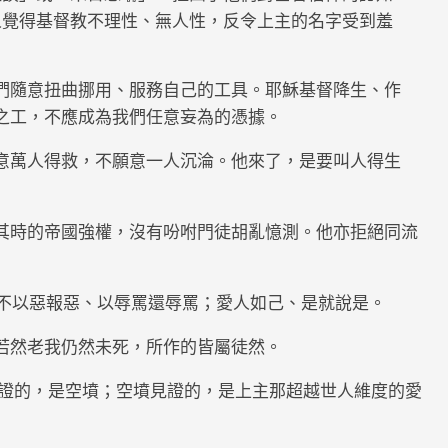
人覺得基督教不理性、無人性，反令上主的名字受到羞
們隨意扭曲挪用、服務自己的工具。耶穌基督降生、作
之工，不應成為我們任意妄為的憑據。
意萬人得救，不願意一人沉淪。他來了，是要叫人得生
其時的帝國強權，沒有吩咐門徒胡亂憶測。他亦拒絕同流
 不以惡報惡、以辱罵還辱罵；愛人如己、是就說是。
若然老我仍然未死，所作的皆屬徒然。
我們見證的，是空墳；空墳見證的，是上主那超越世人維度的愛