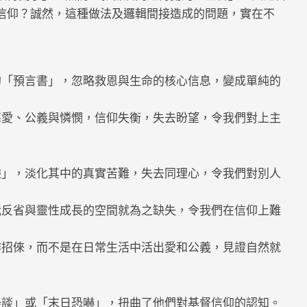
信仰？誠然，這種做法及邏輯間接造成的問題，實在不
的「預言書」，忽略救恩與生命的核心信息，變成單純的
慈愛、公義與憐憫，信仰失衡，失去盼望，令我們對上主
驗」，淡化其中的真實苦難，失去同理心，令我們對別人
我反省與靈性成長的空間就為之缺失，令我們在信仰上難
作招倈，而不是在日常生活中活出愛和公義，見證自然就
怪談」或「末日恐嚇」，扭曲了他們對基督信仰的認知。