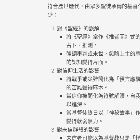
符合歷世歷代，由眾多聖徒承傳的基督
少：
對《聖經》的誤解
將《聖經》當作《推背圖》式
占卜、推測。
強調審判或末世，忽略上主的
的認知變得片面。
對信仰生活的影響
將戰爭或災難簡化為「預言應
的苦難變得麻木。
當信仰被簡化為符號解讀，自
以進深。
當基督徒終日以「神秘故事」
變得軟弱無力。
對未信群體的影響
未信者可能以為基督教只是「