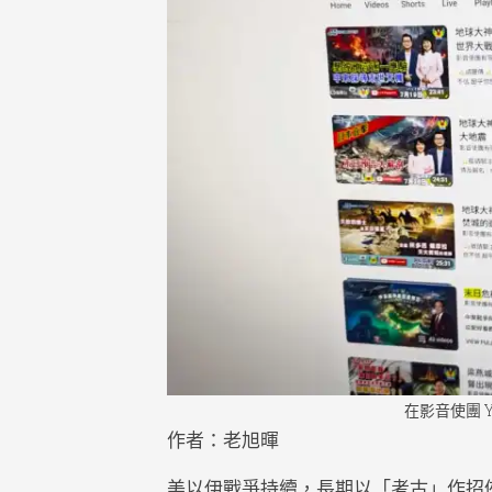
Faith
隨
筆
Jotti
影
音
Medi
新
聞
News
聲
明
State
在影音使團 
作者：老旭暉
美以伊戰爭持續，長期以「考古」作招