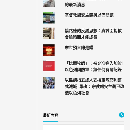
的最新消息
基督教錫安主義與以巴問題
論路德的反猶思想：真誠面對教
會陰暗面才能成長
末世預言總是錯
「比爾牧師」：被允准進入加沙 |
以色列國防軍：無任何有關記錄
以民調指五成人支持軍隊耶利哥
式滅城 | 學者：宗教錫安主義已改
造以色列社會
最新內容