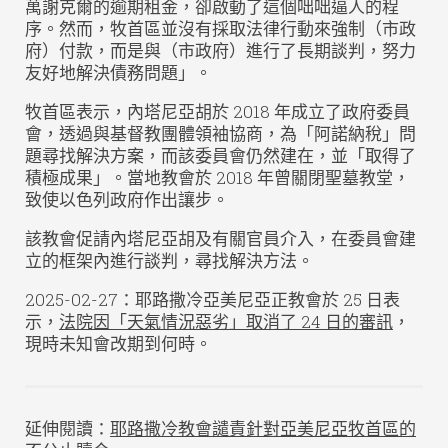
萬謝克爾的逾期租金，卻啟動了這個咄咄逼人的程
序。然而，牧首區並沒有採取法律行動來強制（市政
府）付款，而是與（市政府）進行了長期談判，努力
友好地解決債務問題」。
牧首區表示，內塔尼亞胡於 2018 年成立了政府委員
會，透過與基督教團體領袖協商，為「阿諾納稅」問
題尋找解決方案，而該委員會仍然建在，並「取得了
積極成果」。當地教會於 2018 年曾關閉聖墓教堂，
致使以色列政府作出讓步。
該教會促請內塔尼亞胡及有關官員介入，在委員會建
立的框架內進行談判，尋找解決方法。
2025-02-27：耶路撒冷亞美尼亞正教會於 25 日表
示，
法院因「天氣情況惡劣」取消了 24 日的審訊
，
現時未知會改期到何時。
延伸閱讀：
耶路撒冷教會譴責針對亞美尼亞牧首區的