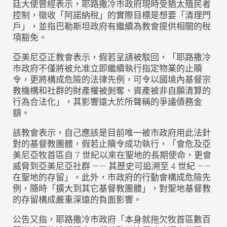
廷大使曾經表示，耶路撒冷市政府現時受猶太殖民者
控制，徵收「阿諾納稅」的實際目標是想要「清理門
戶」，並指巴勒斯坦政府有繼續為教會提供相關的稅
項豁免。
亞美尼亞正教會表示，假若呈請被駁回，「耶路撒冷
市政府不僅將被允准立即繼續執行指定物業的止贖
令，更將構成危險的法律先例，可令以國境內基督宗
教機構和社群的財產權被剝奪、資產被非自願清算的
行為合法化」，其影響遠大於所聲稱的爭議債務金
額。
該教會表示，自己應該是目前唯一被市政府用此法針
對的基督教團體，假若止贖令成功執行，「會危及亞
美尼亞牧首區自 7 世紀以來在聖地的長期使命，更會
威脅到亞美尼亞社群 —— 其歷史可追溯至 4 世紀 ——
在聖地的存留」。此外，市政府的行動會構成危險先
例，隨時「擴大到其它基督教團體」，對聖地基督教
的存留構成嚴重深遠的負面影響。
公告又指，耶路撒冷市政府「本身就拖欠牧首區數百