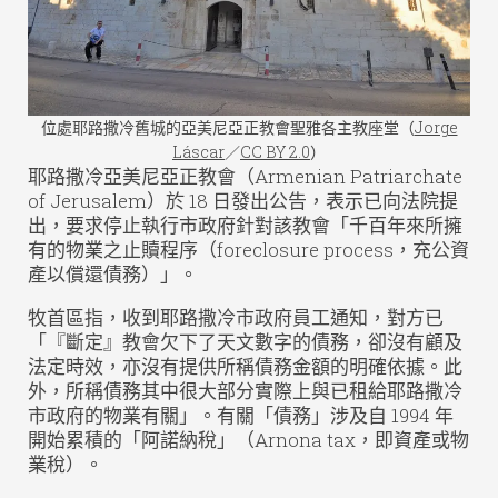
位處耶路撒冷舊城的亞美尼亞正教會聖雅各主教座堂（
Jorge
Láscar
／
CC BY 2.0
）
耶路撒冷亞美尼亞正教會（Armenian Patriarchate
of Jerusalem）於 18 日發出公告，表示已向法院提
出，要求停止執行市政府針對該教會「千百年來所擁
有的物業之止贖程序（foreclosure process，充公資
產以償還債務）」。
牧首區指，收到耶路撒冷市政府員工通知，對方已
「『斷定』教會欠下了天文數字的債務，卻沒有顧及
法定時效，亦沒有提供所稱債務金額的明確依據。此
外，所稱債務其中很大部分實際上與已租給耶路撒冷
市政府的物業有關」。有關「債務」涉及自 1994 年
開始累積的「阿諾納稅」（Arnona tax，即資產或物
業稅）。