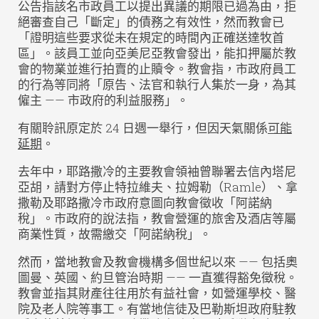
公告指該名市政員工以提出異議的期限已過為由，拒
絕審查自己「斷定」的債務之有效性，然而教會已
「證明這些要求從未在規定的時間內正確送達牧首
區」。該員工並向亞美尼亞教會發出，能扣押屬於教
會的物業並進行拍賣的止贖令。教會指，市政府員工
的行為等同將「原告、法官和執行人集於一身，為其
僱主 —— 市政府的利益服務」。
有關聆訊原定於 24 日週一舉行，但因天氣關係
可能
延期
。
去年中，耶路撒冷的主要教會領袖曾聯署去信內塔尼
亞胡，請對方停止特拉維夫、拉姆勒（Ramle）、拿
撒勒及耶路撒冷市政府意圖向教會徵收「阿諾納
稅」。市政府的說法指，教會營運的旅舍及酒店等屬
商業性質，故需繳交「阿諾納稅」。
然而，當地教會及教會機構多個世紀以來 —— 包括奧
圖曼、英國、約旦管治時期 —— 一直獲得豁免徵稅。
教會並指其財產往往用於有益社會，如營運學校、醫
院及老人院等事工。有當地信徒及巴勒斯坦政府駐教