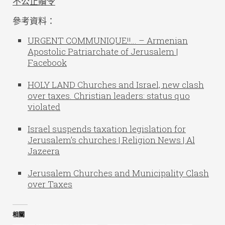
不公止贖令
參考資料：
URGENT COMMUNIQUE!!… – Armenian
Apostolic Patriarchate of Jerusalem |
Facebook
HOLY LAND Churches and Israel, new clash
over taxes. Christian leaders: status quo
violated
Israel suspends taxation legislation for
Jerusalem’s churches | Religion News | Al
Jazeera
Jerusalem Churches and Municipality Clash
over Taxes
相關