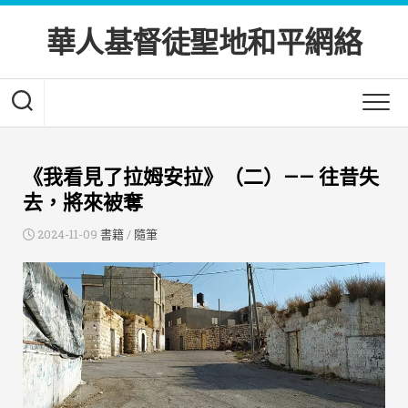
Skip
to
華人基督徒聖地和平網絡
content
《我看見了拉姆安拉》（二）—— 往昔失
去，將來被奪
2024-11-09
書籍
/
隨筆