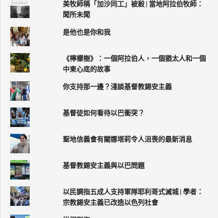
美牧師稱「加沙同工」被殺 | 當地阿拉伯牧師：
聞所未聞
是他也是你和我
《檸檬樹》：一個阿拉伯人，一個猶太人和一個
中東心底的故事
你支持那一邊？淺談基督教錫安主義
基督徒如何看待以巴衝突？
聖地信義會有關娜塔莉令人沮喪的最新消息
基督教錫安主義與以巴問題
以民調指五成人支持軍隊耶利哥式滅城 | 學者：
宗教錫安主義已改造以色列社會