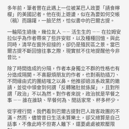
多年前，筆者曾在此遇上一位被某巴人政要「請食檸
檬」的美國記者。他在街上遊盪，似在為要如何交帳
（稿）而躊躇，一臉茫然，恰似書中的巴爾古提。
一輪陌生過後，幾位友人 —— 活生生的 —— 在拉姆安
拉似乎為作者帶來了些許安慰，以及種種回憶。與此
同時，清早在窗外迎接的，卻仍是殖民區之景。當巴
爾古提不斷回憶往事之際，現實就不住地提醒他今非
昔比。
除了時間造成的分隔，作者本身獨立不群的性格也有
分造成隔閡。不喜厭煩朋友的作者，也對兩肋插刀、
不問緣由式的團結嗤之以鼻。他推卻過派系政黨的邀
請，並從中領會到何謂「反轉豬肚就係屎」，且對所
謂「政治」不以為然。對作者來說，政治就是早餐之
事 —— 誰在誰缺、早餐何為、閒話家常、杯多杯少。
從字裡行間，我們看到巴爾古提對巴人政客政團的不
滿。然而，儘管昔日生活未算樂土，卻又總算是自己
話事，不像此時不但寄人籬下，還要處處被欺壓限