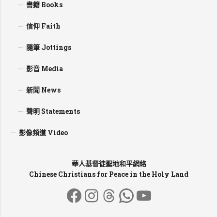
書籍 Books
信仰 Faith
隨筆 Jottings
影音 Media
新聞 News
聲明 Statements
影像頻道 Video
華人基督徒聖地和平網絡
Chinese Christians for Peace in the Holy Land
Facebook
Instagram
Threads
WhatsApp
YouTube