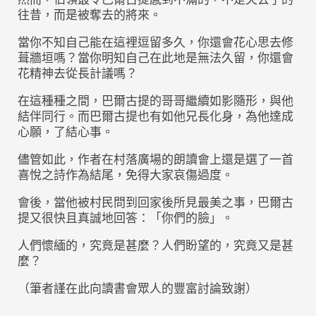
往昔，而是被奪去的將來。
當你不知自己能在這裡逗留多久，你還會花心思去修
葺牆垣嗎？當你明知自己在此地是無法久留，你還會
花精神去從長計議嗎？
在這種種之間，巴爾古提的哥哥繼續如影隨形，與他
結伴同行。而巴爾古提也有如他兄長化身，為他達成
心願，了結心事。
儘管如此，作者在村落廣場的朗讀會上還是選了一首
喜悅之詩作為結尾，免得大家哀傷過度。
會後，當他被村民問到回家後所見最美之事，巴爾古
提又很快且真誠地回答：「你們的臉」。
人們懷緬的，究竟是甚麼？人們盼望的，究竟又是甚
麼？
（筆者謹在此向讀書會眾人的豐富討論致謝）