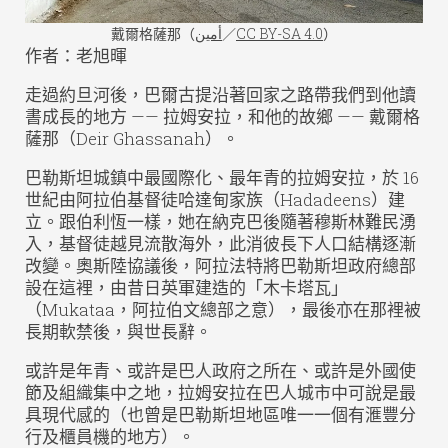
戴爾格薩那（
أمين
／
CC BY-SA 4.0
）
作者：老旭暉
走過約旦河後，巴爾古提沿著回家之路帶我們到他讀
書成長的地方 —— 拉姆安拉，和他的故鄉 —— 戴爾格
薩那（Deir Ghassanah）。
巴勒斯坦城鎮中最國際化、最年青的拉姆安拉，於 16
世紀由阿拉伯基督徒哈達甸家族（Hadadeens）建
立。跟伯利恆一樣，她在納克巴後隨著穆斯林難民湧
入，基督徒越見流散海外，此消彼長下人口結構逐漸
改變。奧斯陸協議後，阿拉法特將巴勒斯坦政府總部
設在這裡，由昔日英軍建造的「木卡塔瓦」
（Mukataa，阿拉伯文總部之意），最後亦在那裡被
長期軟禁後，與世長辭。
或許是年青、或許是巴人政府之所在、或許是外國使
節及組織集中之地，拉姆安拉在巴人城市中可說是最
具現代感的（也曾是巴勒斯坦地區唯一一個有滙豐分
行及櫃員機的地方）。