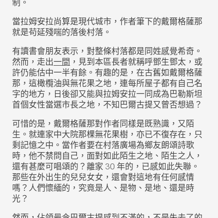
制。
當拉姆安拉尚算是現代城市，作者筆下的戴爾格薩那
就是苟延殘喘的落後村落。
有讀書會朋友表示，對整條村落都是同姓感覺希奇。
然而，走出
一間
，見到本區長者就稱呼鄧生鄧太，或
許仍能估中一半有餘。有趣的是，在古舊如戴爾格薩
那，這橄欖油與無花果之地，連每所屋子都有自己名
字的地方，日後卻又能與拉姆安拉一同成為巴勒斯坦
首個女性當選市長之地，不知巴爾古提又曾否想過？
可惜的是，戴爾格薩那對作者同樣是既熟識，又陌
生。就連家中大院那棵無花果樹，亦已不復存在，只
剩記憶之中。當作者要在村落廣場為鄉友朗頌詩歌
時，他不禁問自己，面對如此陌生之地、陌生之人，
還有甚麼可唱頌的？離家 30 年的，已感如此失聯。
那些在外出生的兒兒女女，還會對這地有任何感情
嗎？人們懷緬的，究竟是人、是物、是地、還是時
光？
然而，佔領最令巴爾古提感到不滿的，不是失去了的