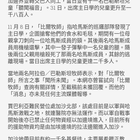
加邊界並轉交巴人同工，當日並有千一名巴勒斯坦兒
童「聽聞福音」。31 日，出席主日學的兒童更升至一
千八百人。
11 月 8 日，「比爾牧師」指哈馬斯的巡邏部隊發現了
主日學，企圖搶奪他們的食水和毛毯，期間有一位母
親拿刀刺向一位哈馬斯成員的頸。其後兩名哈馬斯成
員用機槍還擊，其中一發子彈擊中一名兒童的腿。隨
後兩位父親用槍殺死了那兩名哈馬斯成員，其餘的逃
離現場。當日出席主日學的兒童更達二千多人。
當地兩名阿拉伯／巴勒斯坦牧師表示，對「比爾牧
師」所言之事「聞所未聞」。本網亦曾嘗試向「比爾
牧師」查詢有關詳情，至截稿前未獲回覆。而他的
「消息」亦未見任何主流媒體報導。
賈巴利亞難民營位處加沙北部，該處目前是以軍與哈
馬斯激戰之地，就連醫院亦無法運作。而以軍自戰事
開始後亦已禁止任何物資經以加邊境進入，目前所有
的援助物資均是由加埃邊境的拉法邊關進入加沙。
加沙地帶目前有約一千名基督徒，主要屬希臘正教