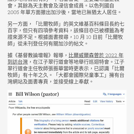
會，其餘為天主教會及浸信會成員。以色列國自
2005 年單方面撤出加沙後，當地已無猶太人居住。
另一方面，「比爾牧師」的英文維基百科條目長約七
百字，但只有四項參考資料，該條目亦已被標籤為考
證來源不足。根據面書搜尋，10 月 10 日前「比爾牧
師」從未刊登任何有關加沙的帖文。
據《基督教論壇報》報導，
比爾威爾森曾於 2022 年
到訪台灣
，在江子翠行道會等地舉行巡迴特會。江子
翠行道會主任牧師張振華當時更表示，已認識「比爾
牧師」有十年之久。「大都會國際兒童事工」擁有台
灣網站及面書專頁，並接受線上奉獻。