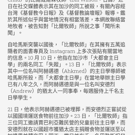
日在社交媒體表示其在加沙的同工被殺，有關內容經
台灣《基督教今日報》及《基督教論壇報》報導。鑑
於其所述似乎與當地情況有相當落差，本網故聯絡當
地牧者，被告知對「比爾牧師」所說之事「聞所未
聞」。
自哈馬斯突襲以國後，「比爾牧師」在其擁有五萬追
隨者的面書專頁及 Instagram 上多次張貼有關當地
的信息。10 月 10 日，他指在加沙市「大都會主日
學」的兩名同工「失蹤」。13 日，「比爾牧師」表示
其中一位名叫阿赫邁德（Ahkmed）的主日學導師被
哈馬斯所殺，而「大都會主日學」在當地舉辦主日學
已有八年之久，而阿赫邁德是與一位名叫安德烈
（Andrew）的猶太人一同事奉，每週服侍上千名主
日學學生。
21 日，他表示阿赫邁德已被埋葬，而安德烈正嘗試從
以國國境運送食物前往加沙。23 日，「比爾牧師」指
三位同工邀請賈巴利亞難民營的兒童前往主日學，而
安德烈就在以國超市獲猶太店主捐贈食物並運送至以