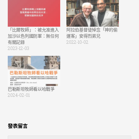
「比爾牧師」：被允准進入
阿拉伯基督徒悼念「神的偷
加沙以色列國防軍：無任何
運客」安得烈弟兄
有關記錄
2022-10-02
2023-12-03
巴勒斯坦牧師看以哈戰爭
2024-02-01
發表留言