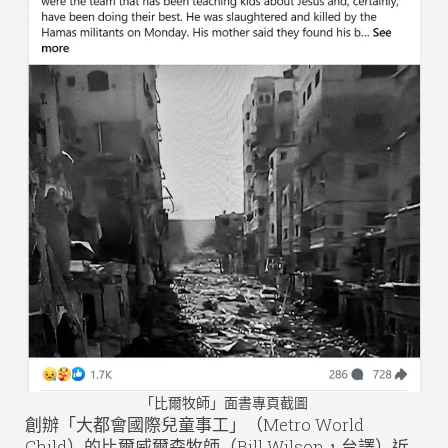
「比爾牧師」面書專頁截圖
創辦「大都會國際兒童事工」（Metro World
Child）的比爾威爾森牧師（Bill Wilson，台譯）近