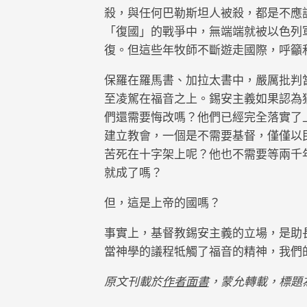
殺，與任何巴勒斯坦人被殺，都是不應該
「復國」的戰爭中，無端端就被以色列
復。但這些年牧師不斷遊走國際，呼籲
保羅在羅馬書、加拉太書中，嚴厲批判
至凌駕在福音之上。錫安主義如果認為
們還需要悔改嗎？他們已經完全落實了
建立教會，一個是不需要基督，僅僅以
苦死在十字架上呢？他也不需要等兩千
就成了嗎？
但，這是上帝的國嗎？
事實上，基督教錫安主義的立場，是助
當神學的議程牴觸了福音的精神，我們
原文刊載於
作者面書
，蒙允轉載，標題