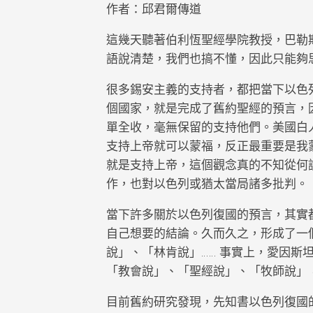
作者：邱君爾傳道
這幾天聽著伯利恆聖經學院教授，巴勒斯坦牧
語說清楚，我們也搞不懂，因此只能夠
很多錫安主義的支持者，都把當下以色列
個國家，就是完成了舊約聖經的預言，
單全收，毫無保留的支持他們。美國白
支持上帝就可以蒙福，反正最重要是我
就是支持上帝，這個觀念真的不知從何
作，也對以色列或猶太當局諸多批判。
當下許多關於以色列復國的預言，其實
自己想要的結論。久而久之，形成了一
說」、「林肯說」…… 事實上，愛因斯
「教會說」、「聖經說」、「牧師說」
目前舊約研究發現，先知書以色列復國