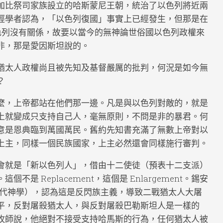
加比祭司家族設立的哈斯蒙尼王朝，統治了以色列將近兩
經學者認為，「以色列復國」事實上已經發生，但那是在
的以色列沒有關係，故要以當今的無神論世俗國以色列政權來
非，那是愛因斯坦說的。
猶太人政權尚且被先知及基督嚴厲的批判，何況是如今無
？
麼，上帝都站在他們那一邊。凡是與以色列對敵的，就是
上就變成只支持自己人，毫無原則，不問是非的暴君。何
意是恩典臨到萬國萬民。舊約先知書充滿了無數上帝對以
上主，同樣一個民族國家，上主必然還會同樣施行審判。
會就是「新以色列人」，借由十二使徒（預表十二支派）
 Replacement，這個是 Enlargement。錫安
logy（替代神學），認為這是反閃族主義，導致二戰猶太人大屠
平，反對屠殺猶太人，與反對屠殺巴勒斯坦人是一樣的
牧師說，他絕對不接受支持哈馬斯的行為，任何猶太人被