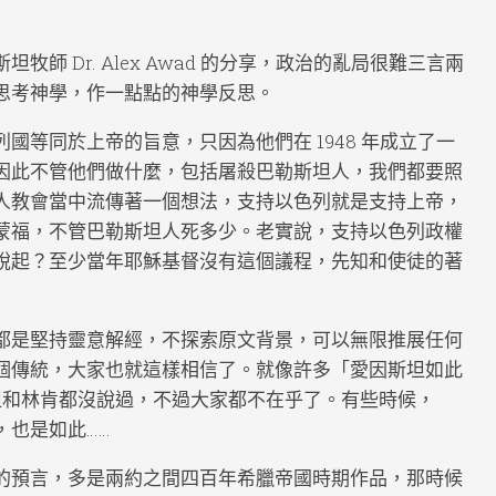
師 Dr. Alex Awad 的分享，政治的亂局很難三言兩
思考神學，作一點點的神學反思。
國等同於上帝的旨意，只因為他們在 1948 年成立了一
因此不管他們做什麼，包括屠殺巴勒斯坦人，我們都要照
人教會當中流傳著一個想法，支持以色列就是支持上帝，
蒙福，不管巴勒斯坦人死多少。老實說，支持以色列政權
說起？至少當年耶穌基督沒有這個議程，先知和使徒的著
都是堅持靈意解經，不探索原文背景，可以無限推展任何
個傳統，大家也就這樣相信了。就像許多「愛因斯坦如此
坦和林肯都沒說過，不過大家都不在乎了。有些時候，
，也是如此……
的預言，多是兩約之間四百年希臘帝國時期作品，那時候