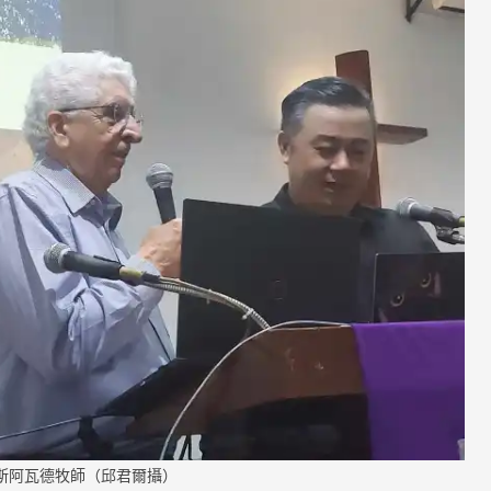
ngs
a
ments
斯阿瓦德牧師（邱君爾攝）