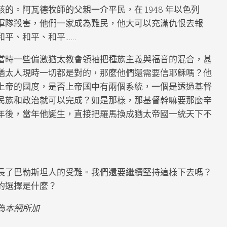
的。阿瓦德牧師的父親一介平民，在 1948 年以色列
軍隊殺害，他們一家成為難民，他大可以充滿仇恨去報
和平、和平、和平……
當時一些偏激猶太教會領袖把種族主義與福音的混合，甚
猶太人現時一切都是對的，那麼他們還需要信耶穌嗎？他
上帝的國度，是否上帝國中有兩個系統，一個是透過基督
民族和政治就可以完成？如是那樣，那基督幹嘛要那麼辛
年後，當年他誕生，直接把羅馬換成猶太帝國一統天下不
長了巴勒斯坦人的受難。我們還要繼續堅持這樣下去嗎？
的選擇是什麼？
為本網所加