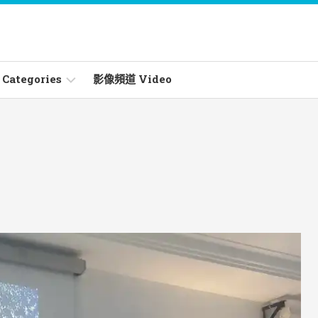
ategories
影像頻道 Video
ities
les
s