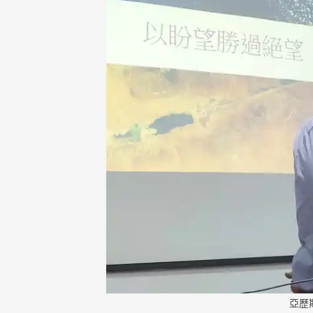
Faith
隨
筆
Jotti
影
音
Medi
新
聞
News
聲
明
State
亞歷