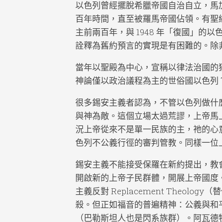
以色列曾經擺脫希臘帝國自治自立，馬
百年時間，直至被羅馬帝國佔領。有聖
主前兩百年，與 1948 年「復國」
詮釋為舊約預言的實現是有困難的。除
當年以聖殿為中心，宣稱以律法治國的
神論僅以政治議程為主的世俗國以色列
很多錫安主義者認為，不管以色列做什
與神為敵。這個立場太過荒謬，上帝馬
況上帝從來不是單一民族的主，祂的心
色列不公義行徑的審判管教。同樣一位
錫安主義不能接受保羅在新約提出，教
開啟新的上帝子民群體，開展上帝國度。這個不是
主義反對 Replacement Theo
殺。但正如福音的普遍精神：公義與和
（巴勒斯坦人也是閃系族群）。阿瓦德