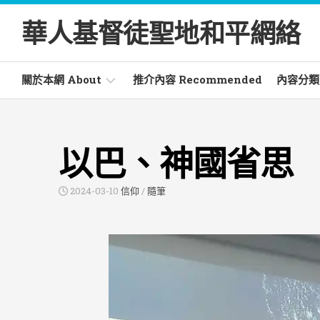
Skip
to
華人基督徒聖地和平網絡
content
關於本網 About
推介內容 Recommended
內容分類 C
電
活
郵
動
以巴、神國省思
通
Activ
訊
Newsletter
文
2024-03-10
信仰
/
隨筆
章
常
Artic
見
詞
書
彙
籍
Glossary
Book
信
仰