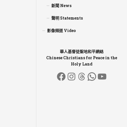
新聞 News
聲明 Statements
影像頻道 Video
華人基督徒聖地和平網絡
Chinese Christians for Peace in the
Holy Land
Facebook
Instagram
Threads
WhatsA
YouT