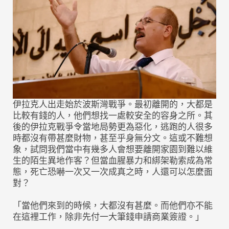
伊拉克人出走始於波斯灣戰爭。最初離開的，大都是
比較有錢的人，他們想找一處較安全的容身之所。其
後的伊拉克戰爭令當地局勢更為惡化，逃跑的人很多
時都沒有帶甚麼財物，甚至乎身無分文。這或不難想
象，試問我們當中有幾多人會想要離開家園到難以維
生的陌生異地作客？但當血腥暴力和綁架勒索成為常
態，死亡恐嚇一次又一次成真之時，人還可以怎麼面
對？
「當他們來到的時候，大都沒有甚麼。而他們亦不能
在這裡工作，除非先付一大筆錢申請商業簽證。」