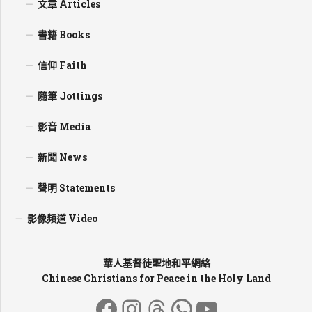
文章 Articles
書籍 Books
信仰 Faith
隨筆 Jottings
影音 Media
新聞 News
聲明 Statements
影像頻道 Video
華人基督徒聖地和平網絡
Chinese Christians for Peace in the Holy Land
Facebook
Instagram
Threads
WhatsApp
YouTube