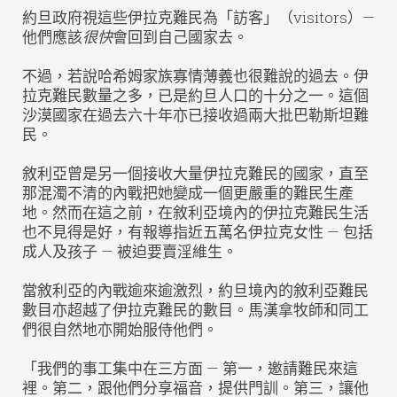
約旦政府視這些伊拉克難民為「訪客」（visitors）—
他們應該
很快
會回到自己國家去。
不過，若說哈希姆家族寡情薄義也很難說的過去。伊
拉克難民數量之多，已是約旦人口的十分之一。這個
沙漠國家在過去六十年亦已接收過兩大批巴勒斯坦難
民。
敘利亞曾是另一個接收大量伊拉克難民的國家，直至
那混濁不清的內戰把她變成一個更嚴重的難民生產
地。然而在這之前，在敘利亞境內的伊拉克難民生活
也不見得是好，有報導指近五萬名伊拉克女性 — 包括
成人及孩子 — 被迫要賣淫維生。
當敘利亞的內戰逾來逾激烈，約旦境內的敘利亞難民
數目亦超越了伊拉克難民的數目。馬漢拿牧師和同工
們很自然地亦開始服侍他們。
「我們的事工集中在三方面 — 第一，邀請難民來這
裡。第二，跟他們分享福音，提供門訓。第三，讓他