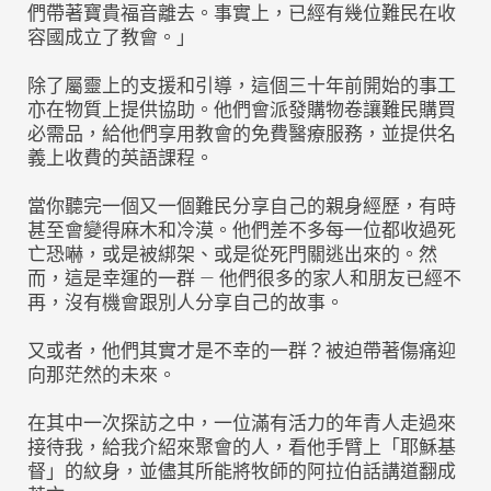
們帶著寶貴福音離去。事實上，已經有幾位難民在收
容國成立了教會。」
除了屬靈上的支援和引導，這個三十年前開始的事工
亦在物質上提供協助。他們會派發購物卷讓難民購買
必需品，給他們享用教會的免費醫療服務，並提供名
義上收費的英語課程。
當你聽完一個又一個難民分享自己的親身經歷，有時
甚至會變得麻木和冷漠。他們差不多每一位都收過死
亡恐嚇，或是被綁架、或是從死門關逃出來的。然
而，這是幸運的一群 — 他們很多的家人和朋友已經不
再，沒有機會跟別人分享自己的故事。
又或者，他們其實才是不幸的一群？被迫帶著傷痛迎
向那茫然的未來。
在其中一次探訪之中，一位滿有活力的年青人走過來
接待我，給我介紹來聚會的人，看他手臂上「耶穌基
督」的紋身，並儘其所能將牧師的阿拉伯話講道翻成