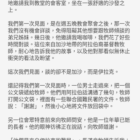
地邀請我到教堂的會客室，坐在一張舒適的沙發之
上。
我們第一次見面，是在週五晚教會聚會之後，那一次
我們沒有機會詳談，免得阻礙其他想要跟牧師傾談的
弟兄姊妹。幾日後，他邀請我喝咖啡，我們花了好些
時間對談。這位來自加沙地帶的阿拉伯裔基督教牧
師，耐心地告訴我他的故事，以及他對那看似無休止
衝突的看法及盼望。
這次我們見面，談的卻不是加沙，而是伊拉克。
還記得我們第一次見面時，一位男士走過來，把一個
公文袋遞給牧師。他們用阿拉伯話溝通了幾句，牧師
打開公文袋，裡面有一些聯合國難民署的文件。牧師
說：「謝謝」，然後小心地將文件放回袋中。
另一位會眾特意前來向牧師問安，他是一位年華已逝
的長者。他的眼神彷彿正在說話，向牧師道謝。