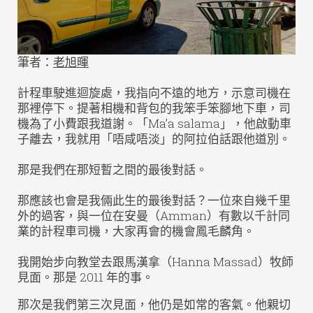
筆者：
老旭暉
計程車駛進迴旋處，我指向不遠的地方，示意司機在
那裡停下。提著相機和背包的我笨手笨腳地下車，司
機為了小費跟我道謝。「Ma’a salama」，他啟動車
子離去，我就用「唔咸唔淡」的阿拉伯話跟他道別。
那是我們在那短暫之間的最後對話。
那應該也會是我倆此生的最後對話？一位來自幾千里
外的過客，與一位在安曼（Amman）有數以千計同
業的計程車司機，大家再會的機會鳳毛麟角。
我開始步向教堂去跟馬漢拿（Hanna Massad）牧師
見面。那是 2011 年的事。
那次是我們第三次見面，他仍是如常的客氣。他親切