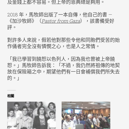
及金錢上都不容易。但上帝的恩典總是夠用。
2018 年，馬牧師出版了一本自傳，他自己的書 —
《加沙牧師》（
Pastor from Gaza
），該書備受好
評。
對許多人來說，假若他對那些令他和同胞們受苦的始
作俑者完全沒有憐憫之心，也是人之常情。
「我已學習到饒恕以色列人，因為我也曾被上帝饒
恕。」馬牧師告訴我：「不過，我仍然將祖傳的地契
放在保險箱之中，期望他們有一日會補償我們所失去
的。」
相關