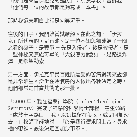
「他們是來自伊拉克的難民」，馬漢拿牧師告訴我：
「他們每一位的故事都足夠寫成一本書」。
那時我還未明白此話是何等沉重。
往後的日子，我開始嘗試瞭解。在此之前，「伊拉
克」所代表的，是石油、是一位不知怎卻成為了一國
之君的瘋子、是戰爭 — 先是入侵者，後是被侵者、是
一些神秘又無處可尋的「大殺傷力武器」、是路邊炸
彈、是綁架勒索……
另一方面，伊拉克平民百姓所遭受的苦痛對我來說卻
是非常陌生。當坐在冷氣房的人做出各種決定之時，
他們卻常是首當其衝的那一批。
「2000 年，我在福樂神學院（Fuller Theological
Seminary）完成了神學的哲學博士課程，在生命路
上處於十字路口 — 我可以選擇留在美國，或是回加沙
去。」牧師平靜地說：「於是我祈禱求問上帝，尋求
祂的帶領。最後決定回加沙事奉。」