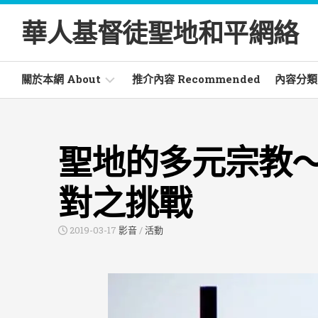
Skip
to
華人基督徒聖地和平網絡
content
關於本網 About
推介內容 Recommended
內容分類 C
電
活
郵
動
聖地的多元宗教
通
Activ
訊
Newsletter
文
對之挑戰
章
常
Artic
見
2019-03-17
影音
/
活動
詞
書
彙
籍
Glossary
Book
信
仰