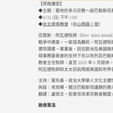
【濟南講堂】
◆主題：聖地的多元宗教～談巴勒斯坦
◆3/31 (日) 下午 1:00
◆
台北濟南教會
（
中山南路 3 號
）
亞歷斯．阿瓦德牧師（Rev. Alex Aw
戰爭中遇害，一家成為難民。阿瓦德牧
書院讀書。畢業後，前往歐洲及美國進
球事務委員會的支持下在以色列及巴勒
教會主任牧師，直至 2015 年 6 月退休
阿瓦德牧師和太太目前周遊美國和世界
主持｜葉先秦。政治大學華人文化主體
與談｜老旭暉。關注巴勒斯坦議題的香
翻譯｜盧悅文。前普世改革宗教會聯盟 (W
錄像重溫