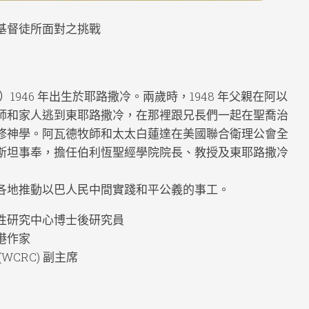
基督徒所面對之挑戰
ad）1946 年出生於耶路撒冷。兩歲時，1948 年父親在阿以
師和家人逃到東耶路撒冷，在那裡跟兄長們一起在聖喬治
修神學。阿瓦德牧師和太太白蓮達在美國聯合衛理公會全
斯坦事奉，擔任伯利恆聖經學院院長、教授及東耶路撒冷
。
各地推動以巴人民中間實踐和平公義的事工。
性研究中心博士後研究員
港作家
CRC) 副主席