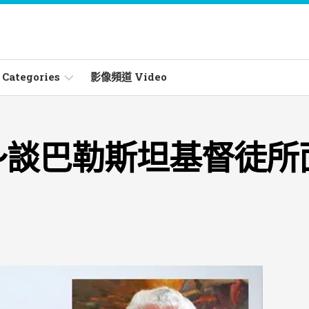
ategories
影像頻道 Video
～談巴勒斯坦基督徒所
ities
les
s