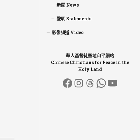
新聞 News
聲明 Statements
影像頻道 Video
華人基督徒聖地和平網絡
Chinese Christians for Peace in the
Holy Land
Facebook
Instagram
Threads
WhatsA
YouT