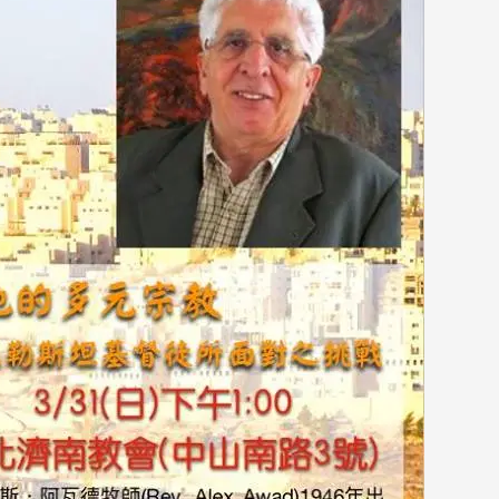
ngs
a
ments