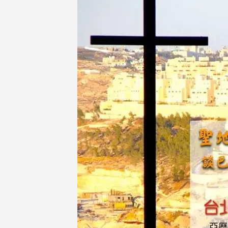
Faith
隨
筆
Jotti
影
音
Medi
新
聞
News
聲
明
State