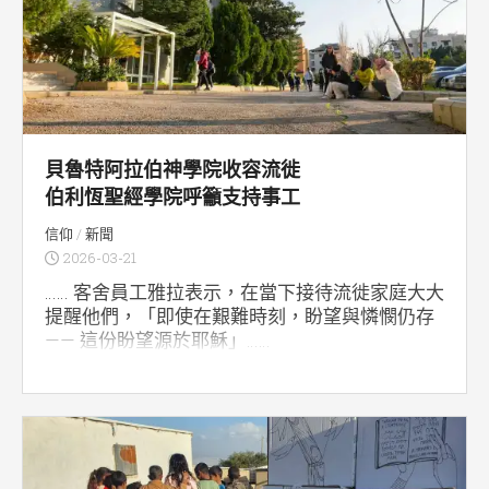
貝魯特阿拉伯神學院收容流徙
伯利恆聖經學院呼籲支持事工
信仰
/
新聞
2026-03-21
…… 客舍員工雅拉表示，在當下接待流徙家庭大大
提醒他們，「即使在艱難時刻，盼望與憐憫仍存
—— 這份盼望源於耶穌」……