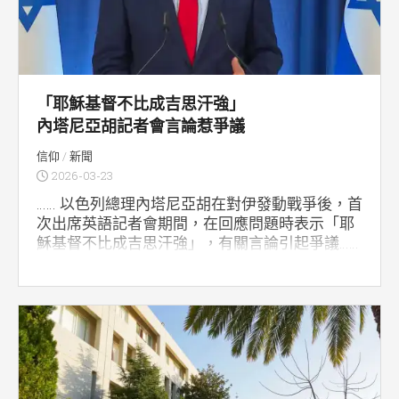
「耶穌基督不比成吉思汗強」
內塔尼亞胡記者會言論惹爭議
信仰
/
新聞
2026-03-23
…… 以色列總理內塔尼亞胡在對伊發動戰爭後，首
次出席英語記者會期間，在回應問題時表示「耶
穌基督不比成吉思汗強」，有關言論引起爭議……