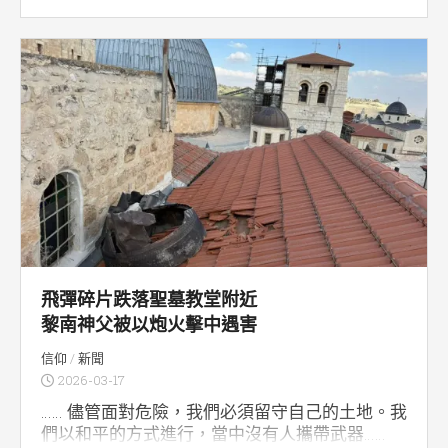
飛彈碎片跌落聖墓教堂附近
黎南神父被以炮火擊中遇害
信仰
/
新聞
2026-03-17
…… 儘管面對危險，我們必須留守自己的土地。我
們以和平的方式進行，當中沒有人攜帶武器……