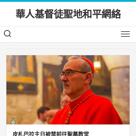
Skip
to
華人基督徒聖地和平網絡
content
皮札巴拉主日被禁前往聖墓教堂