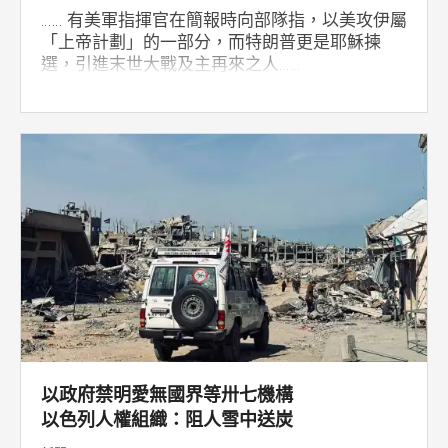
…… 有美軍指揮官在簡報時向部隊指，以美攻伊屬
「上帝計劃」的一部分，而特朗普更是耶穌揀
選，引進末世大戰及主再來之人……
以政府禁明愛無國界等卅七機構
以色列人權組織：阻人雪中送炭