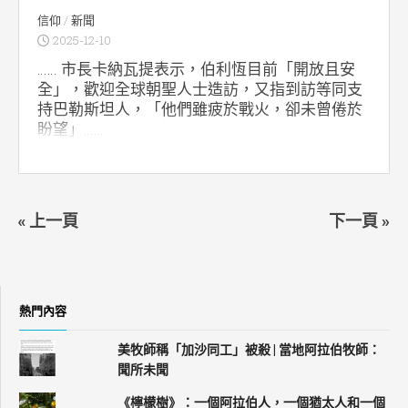
信仰
/
新聞
2025-12-10
…… 市長卡納瓦提表示，伯利恆目前「開放且安
全」，歡迎全球朝聖人士造訪，又指到訪等同支
持巴勒斯坦人，「他們雖疲於戰火，卻未曾倦於
盼望」……
« 上一頁
下一頁 »
熱門內容
美牧師稱「加沙同工」被殺 | 當地阿拉伯牧師：
聞所未聞
《檸檬樹》：一個阿拉伯人，一個猶太人和一個