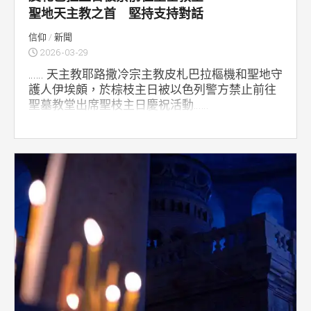
聖地天主教之首 堅持支持對話
信仰
/
新聞
2026-03-29
…… 天主教耶路撒冷宗主教皮札巴拉樞機和聖地守
護人伊埃頗，於棕枝主日被以色列警方禁止前往
聖墓教堂出席聖枝主日慶祝活動……