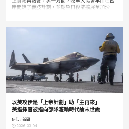
上食物與熱餐。另一方面，牧羊人協會早前在西
岸開始了義肢計劃，並期望日後能擴展至加沙……
以美攻伊是「上帝計劃」助「主再來」
美指揮官被指向部隊灌輸時代論末世說
信仰
/
新聞
2026-03-04