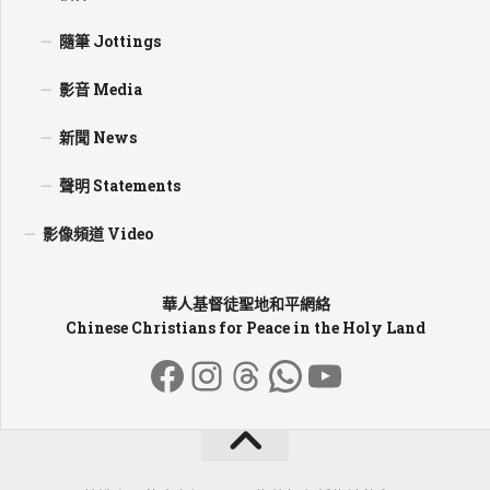
隨筆 Jottings
影音 Media
新聞 News
聲明 Statements
影像頻道 Video
華人基督徒聖地和平網絡
Chinese Christians for Peace in the Holy Land
Facebook
Instagram
Threads
WhatsApp
YouTube