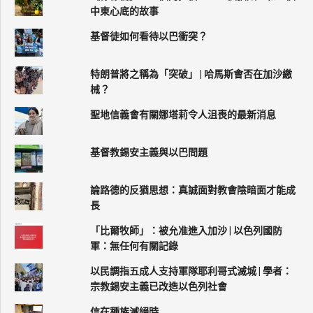
中東心底的故事
基督徒如何看待以巴衝突？
特朗普將之稱為「突破」 | 哈馬斯會否在加沙繳
械？
聖地信義會有關娜塔莉令人沮喪的最新消息
基督教錫安主義與以巴問題
論路德的反猶思想：真誠面對教會陰暗面才能成
長
「比爾牧師」：被允准進入加沙 | 以色列國防
軍：無任何有關記錄
以民調指五成人支持軍隊耶利哥式滅城 | 學者：
宗教錫安主義已改造以色列社會
信在種族滅絕時