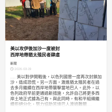
美以攻伊後加沙一度被封
西岸地帶猶太殖民者肆虐
新聞
2026-03-19
…… 美以對伊開戰後，以色列國曾一度再次封鎖加
沙，造成恐慌。另一方面，激進猶太殖民者在過
去多月繼續在西岸地帶襲擊當地巴人。此外，以
色列政府早前更通過新措施，允許自己將更多西
岸土地正式據為己有。與此同時，有和平組織繼
續拒絕分化，努力協助苦境巴人渡過難關……