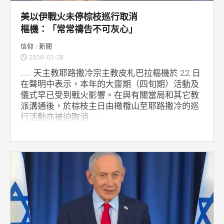
美以伊戰火未停棕枝巡行取消
樞機：「常常禱告不可灰心」
信仰
/
新聞
2026-03-28
…… 天主教耶路撒冷宗主教皮札巴拉樞機於 22 日
在聲明中表示，本年的大齋期（四旬期）活動及
儀式早已受到戰火影響。在與有關當局和其它教
派溝通後，於棕枝主日由橄欖山至耶路撒冷的巡
行活動亦被迫取消……