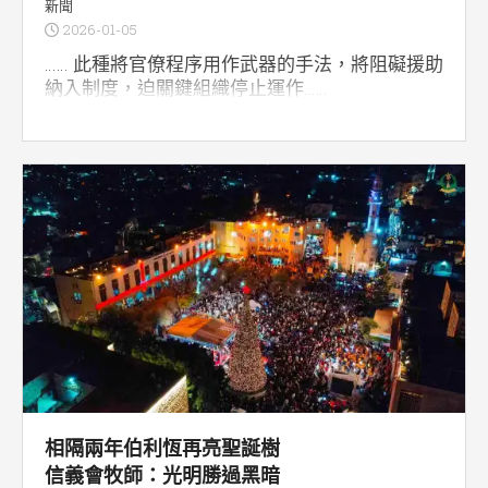
新聞
2026-01-05
…… 此種將官僚程序用作武器的手法，將阻礙援助
納入制度，迫關鍵組織停止運作……
相隔兩年伯利恆再亮聖誕樹
信義會牧師：光明勝過黑暗